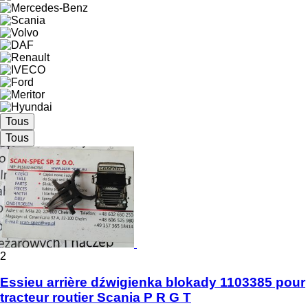
Tous
Tous
2
Essieu arrière dźwigienka blokady 1103385 pour
tracteur routier Scania P R G T