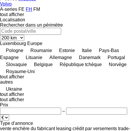
Volvo
A-series
FE
FH
FM
tout afficher
Localisation
Rechercher dans un périmètre
Luxembourg
Europe
Pologne
Roumanie
Estonie
Italie
Pays-Bas
Espagne
Lituanie
Allemagne
Danemark
Portugal
Slovaquie
Belgique
République tchèque
Norvège
Royaume-Uni
tout afficher
autres
Ukraine
tout afficher
tout afficher
Prix
–
Type d'annonce
vente
enchère
du fabricant
leasing
crédit
par versements
trade-