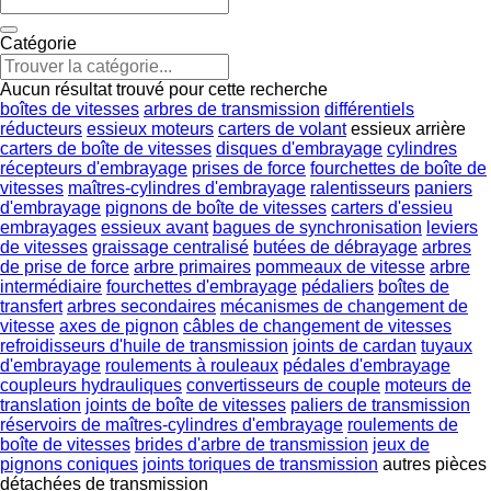
Catégorie
Aucun résultat trouvé pour cette recherche
boîtes de vitesses
arbres de transmission
différentiels
réducteurs
essieux moteurs
carters de volant
essieux arrière
carters de boîte de vitesses
disques d'embrayage
cylindres
récepteurs d'embrayage
prises de force
fourchettes de boîte de
vitesses
maîtres-cylindres d'embrayage
ralentisseurs
paniers
d'embrayage
pignons de boîte de vitesses
carters d'essieu
embrayages
essieux avant
bagues de synchronisation
leviers
de vitesses
graissage centralisé
butées de débrayage
arbres
de prise de force
arbre primaires
pommeaux de vitesse
arbre
intermédiaire
fourchettes d'embrayage
pédaliers
boîtes de
transfert
arbres secondaires
mécanismes de changement de
vitesse
axes de pignon
câbles de changement de vitesses
refroidisseurs d'huile de transmission
joints de cardan
tuyaux
d'embrayage
roulements à rouleaux
pédales d'embrayage
coupleurs hydrauliques
convertisseurs de couple
moteurs de
translation
joints de boîte de vitesses
paliers de transmission
réservoirs de maîtres-cylindres d'embrayage
roulements de
boîte de vitesses
brides d'arbre de transmission
jeux de
pignons coniques
joints toriques de transmission
autres pièces
détachées de transmission