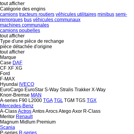
tout afficher
Catégorie des engins
camions
tracteurs routiers
véhicules utilitaires
minibus
semi-
remorques
bus
véhicules communaux
machines communales
camions poubelles
tout afficher
Type d'une pièce de rechange
pièce détachée d'origine
tout afficher
Marque
Case
DAF
CF
XF
XG
Ford
F-MAX
Hyundai
IVECO
EuroCargo
EuroStar
S-Way
Stralis
Trakker
X-Way
Knorr-Bremse
MAN
A-series
F90
L2000
TGA
TGL
TGM
TGS
TGX
Mercedes-Benz
A-Class
Actros
Antos
Arocs
Atego
Axor
R-Class
Meritor
Renault
Magnum
Midlum
Premium
Scania
P-series
R-series