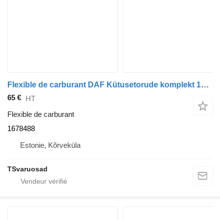
Flexible de carburant DAF Kütusetorude komplekt 1678488 pour tracteur routier DAF XF105-460
65 €
HT
Flexible de carburant
1678488
Estonie, Kõrveküla
TSvaruosad