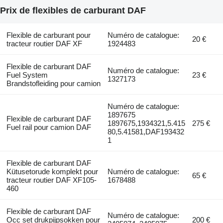
Prix de flexibles de carburant DAF
Flexible de carburant pour
Numéro de catalogue:
20 €
tracteur routier DAF XF
1924483
Flexible de carburant DAF
Numéro de catalogue:
Fuel System
23 €
1327173
Brandstofleiding pour camion
Numéro de catalogue:
1897675
Flexible de carburant DAF
1897675,1934321,5.415
275 €
Fuel rail pour camion DAF
80,5.41581,DAF193432
1
Flexible de carburant DAF
Kütusetorude komplekt pour
Numéro de catalogue:
65 €
tracteur routier DAF XF105-
1678488
460
Flexible de carburant DAF
Numéro de catalogue:
Occ set drukpijpsokken pour
200 €