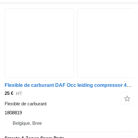
Flexible de carburant DAF Occ leiding compressor 460mm XF105 1808819 pour tracteur routier
25 €
HT
Flexible de carburant
1808819
Belgique, Bree
Smeets & Zonen Spare Parts