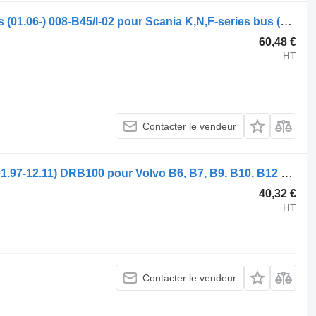
Flexible de climatisation Spal K-Series (01.06-) 008-B45/I-02 pour Scania K,N,F-series bus (2006-)
60,48 €
HT
Contacter le vendeur
Flexible de climatisation Spal B12B (01.97-12.11) DRB100 pour Volvo B6, B7, B9, B10, B12 bus (1978-2011)
40,32 €
HT
Contacter le vendeur