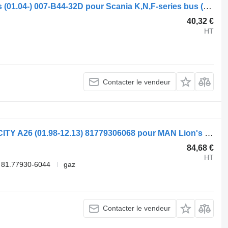
Flexible de climatisation Spal K-series (01.04-) 007-B44-32D pour Scania K,N,F-series bus (2006-)
40,32 €
HT
Contacter le vendeur
Flexible de climatisation Spal LIONS CITY A26 (01.98-12.13) 81779306068 pour MAN Lion's bus (1991-)
84,68 €
HT
 81.77930-6044
gaz
Contacter le vendeur