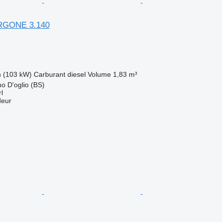
GONE 3.140
h (103 kW)
Carburant
diesel
Volume
1,83 m³
no D'oglio (BS)
l
deur