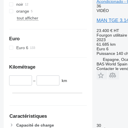
Acondicionado - 
noir
36
VIDÉO
orange
tout afficher
MAN TGE 3.140
23.400 €
HT
Fourgon utilitaire
Euro
2023
61.685 km
Euro 6
Euro 6
Puissance
140 c
Espagne, Oca
BAS World Spain
Kilométrage
Contacter le ven
–
km
Caractéristiques
Capacité de charge
30