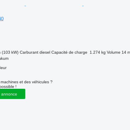
40
h (103 kW)
Carburant
diesel
Capacité de charge
1.274 kg
Volume
14 
Bakum
deur
machines et des véhicules ?
possible !
 annonce