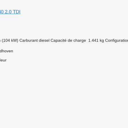
0 2.0 TDI
h (104 kW)
Carburant
diesel
Capacité de charge
1.441 kg
Configuratio
ldhoven
deur