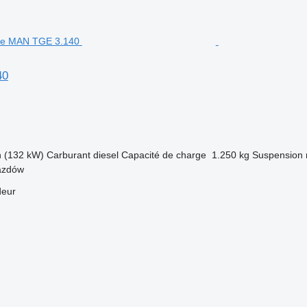
40
h (132 kW)
Carburant
diesel
Capacité de charge
1.250 kg
Suspension
azdów
deur