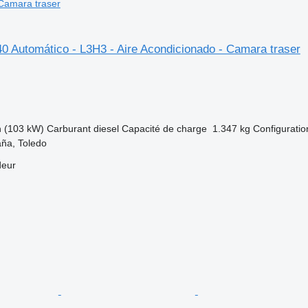
Camara traser
 Automático - L3H3 - Aire Acondicionado - Camara traser
h (103 kW)
Carburant
diesel
Capacité de charge
1.347 kg
Configuratio
ña, Toledo
deur