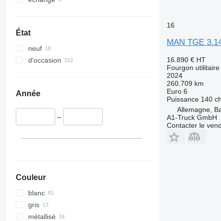
16
État
MAN TGE 3.1
neuf
16.890 €
HT
d'occasion
Fourgon utilitaire
2024
260.709 km
Euro 6
Année
Puissance
140 c
Allemagne, 
–
A1-Truck GmbH
Contacter le ven
Couleur
blanc
gris
métallisé