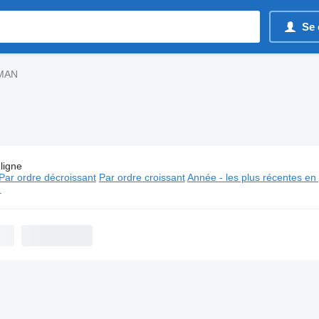
Se 
 MAN
ligne
es:
Fourgons utilitaires MAN
Par ordre décroissant
Par ordre croissant
Année - les plus récentes en
⬈