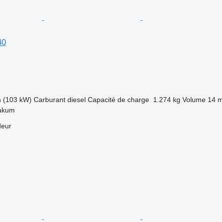
40
h (103 kW)
Carburant
diesel
Capacité de charge
1.274 kg
Volume
14 
Bakum
deur