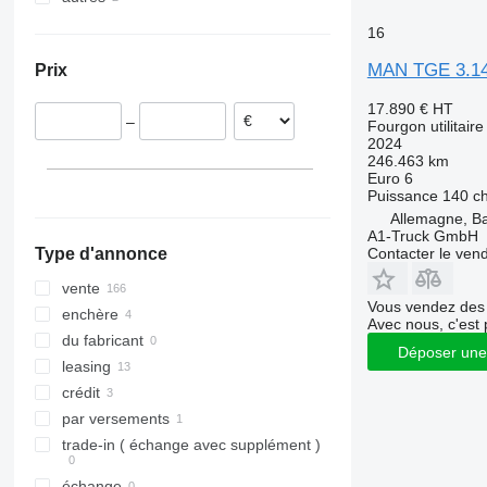
Pays-Bas
Ukraine
16
Autriche
MAN TGE 3.1
Prix
France
Belgique
17.890 €
HT
–
Fourgon utilitaire
Pologne
2024
Finlande
246.463 km
Euro 6
République tchèque
Puissance
140 c
tout afficher
Allemagne, 
A1-Truck GmbH
Contacter le ven
Type d'annonce
vente
Vous vendez des 
enchère
Avec nous, c'est 
du fabricant
Déposer une
leasing
crédit
par versements
trade-in ( échange avec supplément )
échange