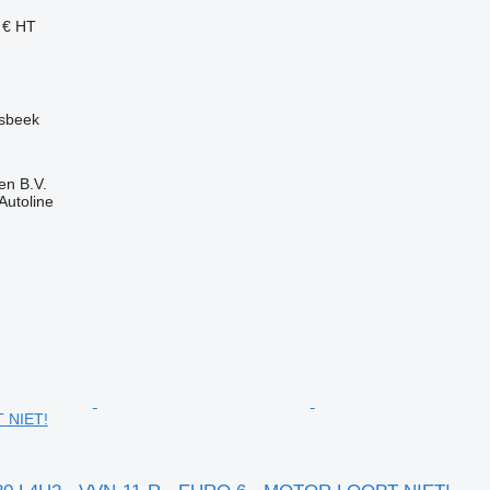
 €
HT
lsbeek
en B.V.
Autoline
 NIET!