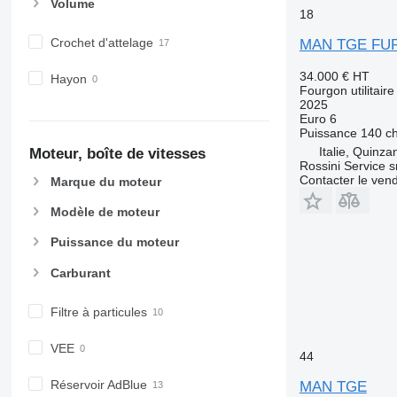
Volume
18
Crochet d'attelage
MAN TGE FUR
34.000 €
HT
Hayon
Fourgon utilitaire
2025
Euro 6
Puissance
140 c
Italie, Quinza
Moteur, boîte de vitesses
Rossini Service sr
Contacter le ven
Marque du moteur
Modèle de moteur
Puissance du moteur
Carburant
Filtre à particules
VEE
44
Réservoir AdBlue
MAN TGE