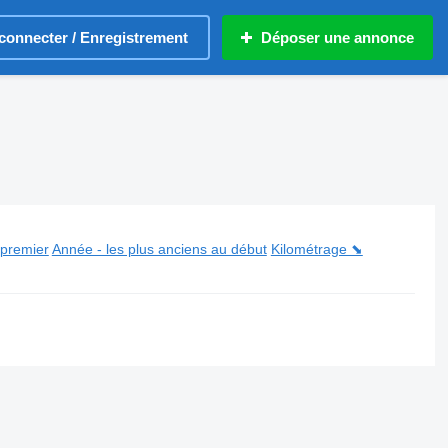
connecter / Enregistrement
Déposer une annonce
 premier
Année - les plus anciens au début
Kilométrage ⬊