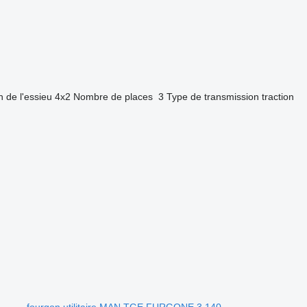
n de l'essieu
4x2
Nombre de places
3
Type de transmission
traction
fourgon utilitaire MAN TGE FURGONE 3.140