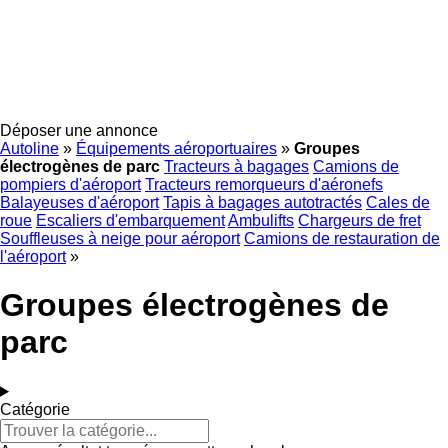
Déposer une annonce
Autoline
»
Équipements aéroportuaires
»
Groupes
électrogènes de parc
Tracteurs à bagages
Camions de
pompiers d'aéroport
Tracteurs remorqueurs d'aéronefs
Balayeuses d'aéroport
Tapis à bagages autotractés
Cales de
roue
Escaliers d'embarquement
Ambulifts
Chargeurs de fret
Souffleuses à neige pour aéroport
Camions de restauration de
l'aéroport
»
Groupes électrogènes de
parc
Catégorie