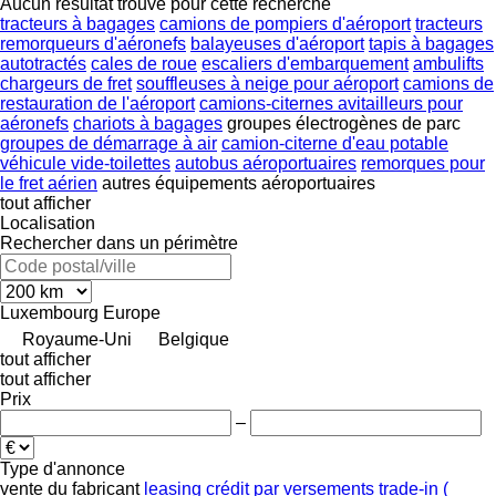
Aucun résultat trouvé pour cette recherche
tracteurs à bagages
camions de pompiers d'aéroport
tracteurs
remorqueurs d'aéronefs
balayeuses d'aéroport
tapis à bagages
autotractés
cales de roue
escaliers d'embarquement
ambulifts
chargeurs de fret
souffleuses à neige pour aéroport
camions de
restauration de l'aéroport
camions-citernes avitailleurs pour
aéronefs
chariots à bagages
groupes électrogènes de parc
groupes de démarrage à air
camion-citerne d'eau potable
véhicule vide-toilettes
autobus aéroportuaires
remorques pour
le fret aérien
autres équipements aéroportuaires
tout afficher
Localisation
Rechercher dans un périmètre
Luxembourg
Europe
Royaume-Uni
Belgique
tout afficher
tout afficher
Prix
–
Type d'annonce
vente
du fabricant
leasing
crédit
par versements
trade-in (