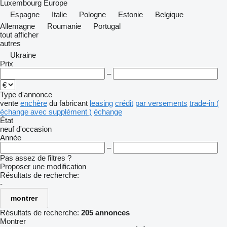
Luxembourg
Europe
Espagne
Italie
Pologne
Estonie
Belgique
Allemagne
Roumanie
Portugal
tout afficher
autres
Ukraine
Prix
–
Type d'annonce
vente
enchère
du fabricant
leasing
crédit
par versements
trade-in (
échange avec supplément )
échange
État
neuf
d'occasion
Année
–
Pas assez de filtres ?
Proposer une modification
Résultats de recherche:
-
montrer
Résultats de recherche:
205 annonces
Montrer