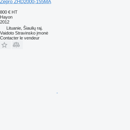
Zepro ZHD2000-155MA
800 €
HT
Hayon
2012
Lituanie, Šiaulių raj.
Vaidoto Stravinsko įmonė
Contacter le vendeur