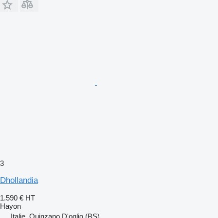
3
Dhollandia
1.590 €
HT
Hayon
Italie, Quinzano D'oglio (BS)