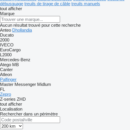
débusquage
treuils de tirage de câble
treuils manuels
tout afficher
Marque
Aucun résultat trouvé pour cette recherche
Anteo
Dhollandia
Ducato
2000
IVECO
EuroCargo
L2000
Mercedes-Benz
Atego
MB
Canter
Atleon
Palfinger
Master
Messenger
Midlum
FL
Zepro
Z-series
ZHD
tout afficher
Localisation
Rechercher dans un périmètre