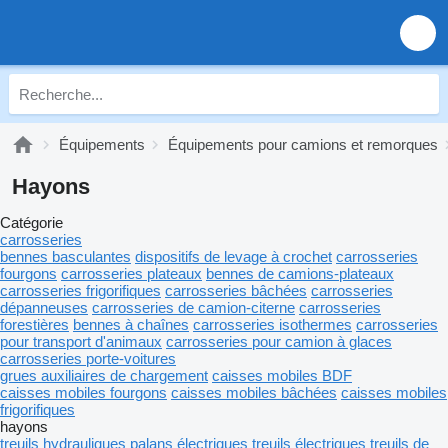
Équipements
Équipements pour camions et remorques
Hayons
Catégorie
carrosseries
bennes basculantes
dispositifs de levage à crochet
carrosseries
fourgons
carrosseries plateaux
bennes de camions-plateaux
carrosseries frigorifiques
carrosseries bâchées
carrosseries
dépanneuses
carrosseries de camion-citerne
carrosseries
forestières
bennes à chaînes
carrosseries isothermes
carrosseries
pour transport d'animaux
carrosseries pour camion à glaces
carrosseries porte-voitures
grues auxiliaires de chargement
caisses mobiles BDF
caisses mobiles fourgons
caisses mobiles bâchées
caisses mobiles
frigorifiques
hayons
treuils hydrauliques
palans électriques
treuils électriques
treuils de