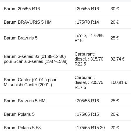
Barum 205/55 R16
: 205/55 R16
30 €
Barum BRAVURIS 5 HM
: 175/70 R14
20 €
: d'été, : 175/65
Barum Bravuris 5
25 €
R15
Carburant:
Barum 3-series 93 (01.88-12.96)
diesel, : 315/70
92,74 €
pour Scania 3-series (1987-1998)
R22.5
Carburant:
Barum Canter (01.01-) pour
diesel, : 205/75
100,81 €
Mitsubishi Canter (2001-)
R17.5
Barum Bravuris 5 HM
: 205/55 R16
25 €
Barum Polaris 5
: 175/65 R15
20 €
Barum Polaris 5 F8
: 175/65 R15.30
20 €