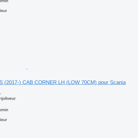
omin
deur
 (2017-) CAB CORNER LH (LOW 70CM) pour Scania
e
njoliveur
omin
deur