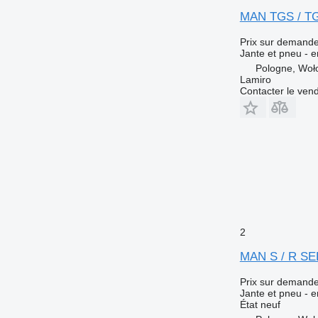
MAN TGS / TG
Prix sur demand
Jante et pneu - e
Pologne, Woł
Lamiro
Contacter le ven
2
MAN S / R S
Prix sur demand
Jante et pneu - e
État
neuf