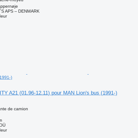
ppernøje
TS APS – DENMARK
deur
1991-)
Y A21 (01.96-12.11) pour MAN Lion's bus (1991-)
jante de camion
nn
 OÜ
deur