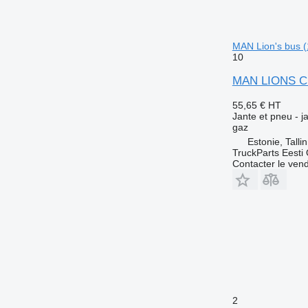
MAN Lion's bus (
10
MAN LIONS CIT
55,65 €
HT
Jante et pneu - 
gaz
Estonie, Talli
TruckParts Eesti
Contacter le ven
2