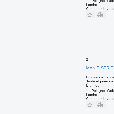
Pologne, Woł
Lamiro
Contacter le ven
2
MAN P SERIES
Prix sur demand
Jante et pneu - e
État
neuf
Pologne, Woł
Lamiro
Contacter le ven