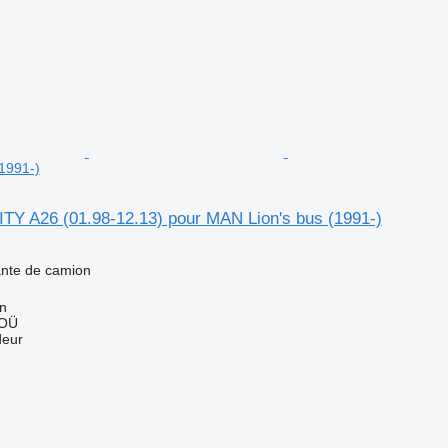
1991-)
Y A26 (01.98-12.13) pour MAN Lion's bus (1991-)
jante de camion
nn
 OÜ
deur