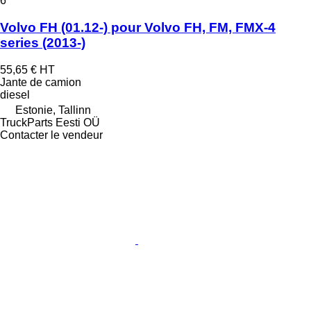
6
Volvo FH (01.12-) pour Volvo FH, FM, FMX-4
series (2013-)
55,65 €
HT
Jante de camion
diesel
Estonie, Tallinn
TruckParts Eesti OÜ
Contacter le vendeur