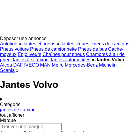
Déposer une annonce
Autoline
»
Jantes et pneus
»
Jantes
Roues
Pneus de camions
Pneus voiture
Pneus de camionnette
Pneus de bus
Cache-
moyeux
Enjoliveurs
Chaînes pour pneus
Chambres à air de
pneu
Jantes de camion
Jantes automobiles
»
Jantes Volvo
Alcoa
DAF
IVECO
MAN
Mefro
Mercedes-Benz
Michelin
Scania
»
Jantes Volvo
Catégorie
jantes de camion
tout afficher
Marque