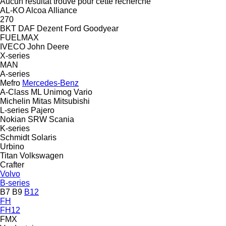
Aucun résultat trouvé pour cette recherche
AL-KO
Alcoa
Alliance
270
BKT
DAF
Dezent
Ford
Goodyear
FUELMAX
IVECO
John Deere
X-series
MAN
A-series
Mefro
Mercedes-Benz
A-Class
ML
Unimog
Vario
Michelin
Mitas
Mitsubishi
L-series
Pajero
Nokian
SRW
Scania
K-series
Schmidt
Solaris
Urbino
Titan
Volkswagen
Crafter
Volvo
B-series
B7
B9
B12
FH
FH12
FMX