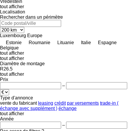
Vredestein
tout afficher
Localisation
Rechercher dans un périmètre
Luxembourg
Europe
Estonie
Roumanie
Lituanie
Italie
Espagne
Belgique
tout afficher
tout afficher
Diamètre de montage
R26.5
tout afficher
Prix
–
Type d'annonce
vente
du fabricant
leasing
crédit
par versements
trade-in (
échange avec supplément )
échange
tout afficher
Année
–