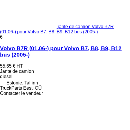
jante de camion Volvo B7R
(01.06-) pour Volvo B7, B8, B9, B12 bus (2005-)
6
Volvo B7R (01.06-) pour Volvo B7, B8, B9, B12
bus (2005-)
55,65 €
HT
Jante de camion
diesel
Estonie, Tallinn
TruckParts Eesti OÜ
Contacter le vendeur