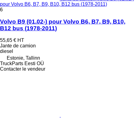
pour Volvo B6, B7, B9, B10, B12 bus (1978-2011)
6
Volvo B9 (01.02-) pour Volvo B6, B7, B9, B10,
B12 bus (1978-2011)
55,65 €
HT
Jante de camion
diesel
Estonie, Tallinn
TruckParts Eesti OÜ
Contacter le vendeur