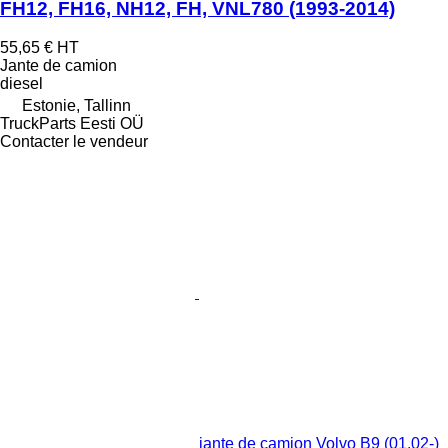
FH12, FH16, NH12, FH, VNL780 (1993-2014)
55,65 €
HT
Jante de camion
diesel
Estonie, Tallinn
TruckParts Eesti OÜ
Contacter le vendeur
jante de camion Volvo B9 (01.02-)