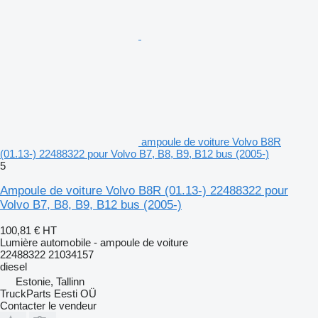
ampoule de voiture Volvo B8R
(01.13-) 22488322 pour Volvo B7, B8, B9, B12 bus (2005-)
5
Ampoule de voiture Volvo B8R (01.13-) 22488322 pour
Volvo B7, B8, B9, B12 bus (2005-)
100,81 €
HT
Lumière automobile - ampoule de voiture
22488322 21034157
diesel
Estonie, Tallinn
TruckParts Eesti OÜ
Contacter le vendeur