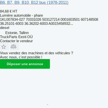
B6, B7, B9, B10, B12 bus (1978-2011)
84,68 €
HT
Lumière automobile - phare
1KL007834-027 70331026 503127214 0001603501 607148508
36.25101-6003 36.36202-6003 A0015458932...
diesel
Estonie, Tallinn
TruckParts Eesti OÜ
Contacter le vendeur
Vous vendez des machines et des véhicules ?
Avec nous, c'est possible !
Déposer une annonce