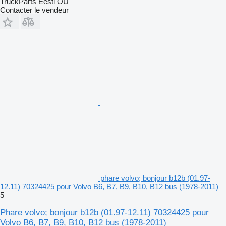
TruckParts Eesti OÜ
Contacter le vendeur
phare volvo; bonjour b12b (01.97-
12.11) 70324425 pour Volvo B6, B7, B9, B10, B12 bus (1978-2011)
5
Phare volvo; bonjour b12b (01.97-12.11) 70324425 pour
Volvo B6, B7, B9, B10, B12 bus (1978-2011)