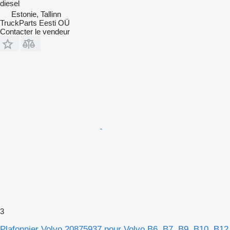
diesel
Estonie, Tallinn
TruckParts Eesti OÜ
Contacter le vendeur
3
Plafonnier Volvo 20875937 pour Volvo B6, B7, B9, B10, B12