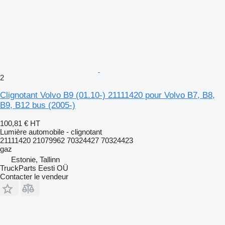
2
Clignotant Volvo B9 (01.10-) 21111420 pour Volvo B7, B8,
B9, B12 bus (2005-)
100,81 €
HT
Lumière automobile - clignotant
21111420 21079962 70324427 70324423
gaz
Estonie, Tallinn
TruckParts Eesti OÜ
Contacter le vendeur