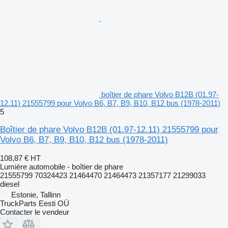
boîtier de phare Volvo B12B (01.97-
12.11) 21555799 pour Volvo B6, B7, B9, B10, B12 bus (1978-2011)
5
Boîtier de phare Volvo B12B (01.97-12.11) 21555799 pour
Volvo B6, B7, B9, B10, B12 bus (1978-2011)
108,87 €
HT
Lumière automobile - boîtier de phare
21555799 70324423 21464470 21464473 21357177 21299033
diesel
Estonie, Tallinn
TruckParts Eesti OÜ
Contacter le vendeur