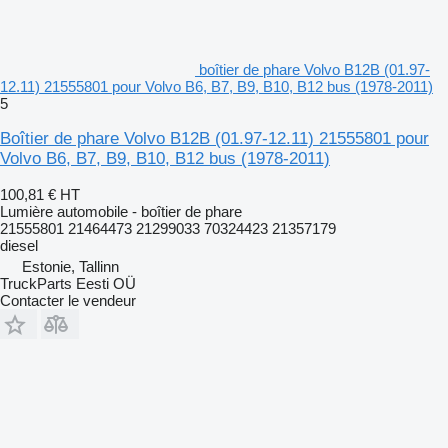
boîtier de phare Volvo B12B (01.97-
12.11) 21555801 pour Volvo B6, B7, B9, B10, B12 bus (1978-2011)
5
Boîtier de phare Volvo B12B (01.97-12.11) 21555801 pour
Volvo B6, B7, B9, B10, B12 bus (1978-2011)
100,81 €
HT
Lumière automobile - boîtier de phare
21555801 21464473 21299033 70324423 21357179
diesel
Estonie, Tallinn
TruckParts Eesti OÜ
Contacter le vendeur