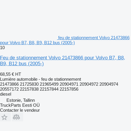
feu de stationnement Volvo 21473866
pour Volvo B7, B8, B9, B12 bus (2005-)
10
Feu de stationnement Volvo 21473866 pour Volvo B7, B8,
B9, B12 bus (2005-)
68,55 €
HT
Lumière automobile - feu de stationnement
21473866 21725830 21965499 20904971 20904972 20904974
20557172 22157838 22157844 22157856
diesel
Estonie, Tallinn
TruckParts Eesti OÜ
Contacter le vendeur