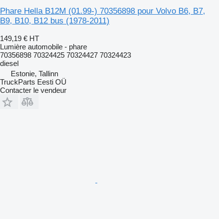
Phare Hella B12M (01.99-) 70356898 pour Volvo B6, B7,
B9, B10, B12 bus (1978-2011)
149,19 €
HT
Lumière automobile - phare
70356898 70324425 70324427 70324423
diesel
Estonie, Tallinn
TruckParts Eesti OÜ
Contacter le vendeur