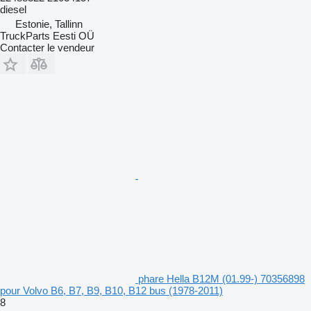
diesel
Estonie, Tallinn
TruckParts Eesti OÜ
Contacter le vendeur
phare Hella B12M (01.99-) 70356898
pour Volvo B6, B7, B9, B10, B12 bus (1978-2011)
8