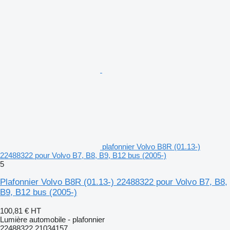
plafonnier Volvo B8R (01.13-)
22488322 pour Volvo B7, B8, B9, B12 bus (2005-)
5
Plafonnier Volvo B8R (01.13-) 22488322 pour Volvo B7, B8,
B9, B12 bus (2005-)
100,81 €
HT
Lumière automobile - plafonnier
22488322 21034157