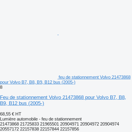
feu de stationnement Volvo 21473868
pour Volvo B7, B8, B9, B12 bus (2005-)
8
Feu de stationnement Volvo 21473868 pour Volvo B7, B8,
B9, B12 bus (2005-)
68,55 €
HT
Lumière automobile - feu de stationnement
21473868 21725833 21965501 20904971 20904972 20904974
20557172 22157838 22157844 22157856