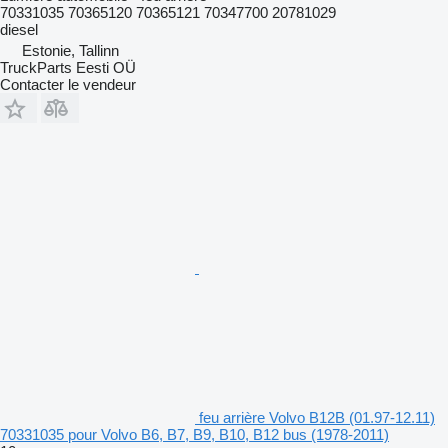
70331035 70365120 70365121 70347700 20781029
diesel
Estonie, Tallinn
TruckParts Eesti OÜ
Contacter le vendeur
feu arrière Volvo B12B (01.97-12.11)
70331035 pour Volvo B6, B7, B9, B10, B12 bus (1978-2011)