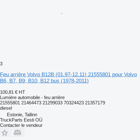
3
Feu arrière Volvo B12B (01.97-12.11) 21555801 pour Volvo
B6, B7, B9, B10, B12 bus (1978-2011)
100,81 €
HT
Lumière automobile - feu arrière
21555801 21464473 21299033 70324423 21357179
diesel
Estonie, Tallinn
TruckParts Eesti OÜ
Contacter le vendeur