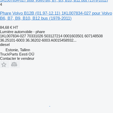
1KL007834-027 pour Volvo B6, B7, B9, B10, B12 bus (1978-2011)
4
Phare Volvo B12B (01.97-12.11) 1KL007834-027 pour Volvo
B6, B7, B9, B10, B12 bus (1978-2011)
84,68 €
HT
Lumière automobile - phare
1KL007834-027 70331026 503127214 0001603501 607148508
36.25101-6003 36.36202-6003 A0015458932...
diesel
Estonie, Tallinn
TruckParts Eesti OÜ
Contacter le vendeur