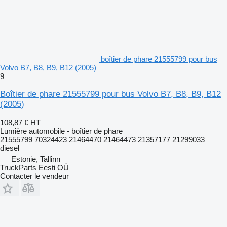
boîtier de phare 21555799 pour bus
Volvo B7, B8, B9, B12 (2005)
9
Boîtier de phare 21555799 pour bus Volvo B7, B8, B9, B12
(2005)
108,87 €
HT
Lumière automobile - boîtier de phare
21555799 70324423 21464470 21464473 21357177 21299033
diesel
Estonie, Tallinn
TruckParts Eesti OÜ
Contacter le vendeur