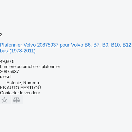
3
Plafonnier Volvo 20875937 pour Volvo B6, B7, B9, B10, B12
bus (1978-2011)
49,60 €
Lumière automobile - plafonnier
20875937
diesel
Estonie, Rummu
KB AUTO EESTI OÜ
Contacter le vendeur