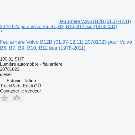
feu arrière Volvo B12B (01.97-12.11)
20781023 pour Volvo B6, B7, B9, B10, B12 bus (1978-2011)
7
Feu arrière Volvo B12B (01.97-12.11) 20781023 pour Volvo
B6, B7, B9, B10, B12 bus (1978-2011)
100,81 €
HT
Lumière automobile - feu arrière
20781023
diesel
Estonie, Tallinn
TruckParts Eesti OÜ
Contacter le vendeur