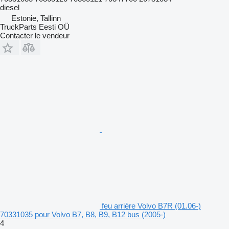
diesel
Estonie, Tallinn
TruckParts Eesti OÜ
Contacter le vendeur
feu arrière Volvo B7R (01.06-)
70331035 pour Volvo B7, B8, B9, B12 bus (2005-)
4