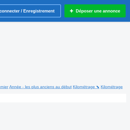
connecter / Enregistrement
Déposer une annonce
emier
Année - les plus anciens au début
Kilométrage ⬊
Kilométrage