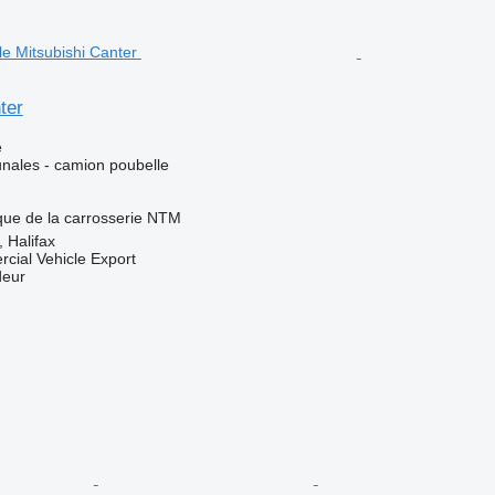
ter
e
ales - camion poubelle
ue de la carrosserie
NTM
 Halifax
cial Vehicle Export
deur