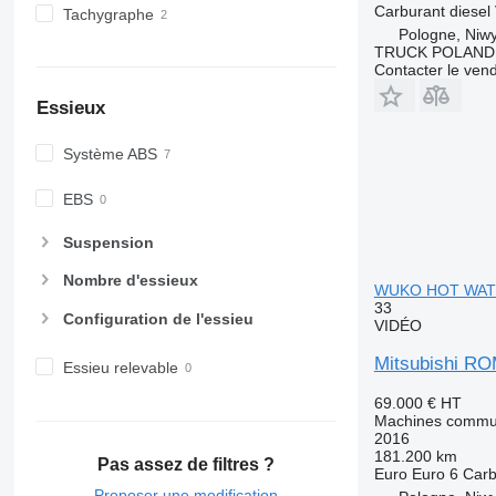
Carburant
diesel
Tachygraphe
Pologne, Niw
TRUCK POLAND
Contacter le ven
Essieux
Système ABS
EBS
Suspension
Nombre d'essieux
WUKO HOT WAT
33
Configuration de l'essieu
VIDÉO
Mitsubishi 
Essieu relevable
69.000 €
HT
Machines commun
2016
181.200 km
Pas assez de filtres ?
Euro
Euro 6
Carb
Proposer une modification