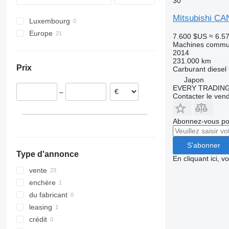
30
Premium
Mitsubishi C
T-series
Luxembourg
Europe
7.600 $US
≈ 6.5
Machines commun
Pologne
2014
Allemagne
231.000 km
Prix
Carburant
diesel
Royaume-Uni
Japon
France
EVERY TRADING
–
Pays-Bas
Contacter le ven
Lituanie
Abonnez-vous pou
S'abonner
Type d'annonce
En cliquant ici, 
vente
enchère
du fabricant
leasing
crédit