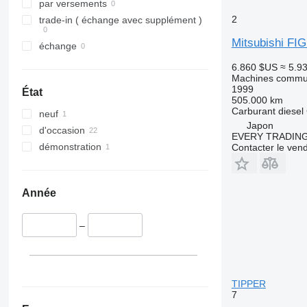
par versements
2
trade-in ( échange avec supplément )
Mitsubishi F
échange
6.860 $US
≈ 5.9
Machines commun
1999
État
505.000 km
Carburant
diesel
neuf
Japon
d'occasion
EVERY TRADING
démonstration
Contacter le ven
Année
–
TIPPER
7