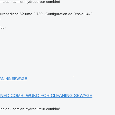
ales - camion hydrocureur combiné
urant
diesel
Volume
2.750 l
Configuration de l'essieu
4x2
y
deur
ANING SEWAGE
RIONED COMBI WUKO FOR CLEANING SEWAGE
ales - camion hydrocureur combiné