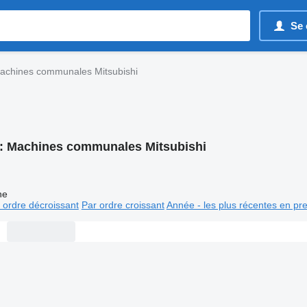
Se 
achines communales Mitsubishi
:
Machines communales Mitsubishi
ne
 ordre décroissant
Par ordre croissant
Année - les plus récentes en pr