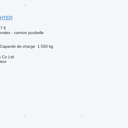
IGHTER
37 €
ales - camion poubelle
Capacité de charge
1.550 kg
 Co Ltd
deur