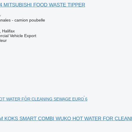
014 MITSUBISHI FOOD WASTE TIPPER
e
ales - camion poubelle
 Halifax
cial Vehicle Export
deur
OT WATER FOR CLEANING SEWAGE EURO 6
ROM KOKS SMART COMBI WUKO HOT WATER FOR CLEA