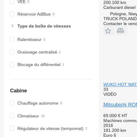
VEE
200.100 km
Carburant
diesel
Pologne, Niw
Réservoir AdBlue
TRUCK POLAND
Contacter le ven
Type de boîte de vitesses
Ralentisseur
Graissage centralisé
Blocage du différentiel
WUKO HOT WAT
33
Cabine
VIDÉO
Chauffage autonome
Mitsubishi 
69.000 €
HT
Climatiseur
Machines commun
2016
Régulateur de vitesse (tempomat)
181.200 km
Euro 6