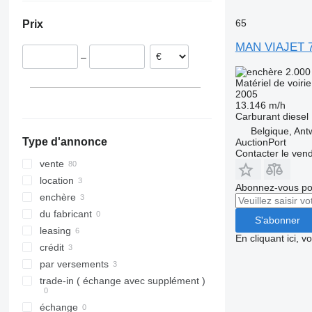
Pays-Bas
TGS 26.480
65
Prix
Roumanie
TGS 28.400
Hongrie
TGS 33.360
MAN VIAJET 
–
République tchèque
TGS 33.440
2.000
Lituanie
TGS 41.400
Matériel de voiri
2005
Royaume-Uni
13.146 m/h
tout afficher
Carburant
diesel
Belgique, Ant
Type d'annonce
AuctionPort
Contacter le ven
vente
location
Abonnez-vous pou
enchère
du fabricant
S'abonner
leasing
En cliquant ici, 
crédit
par versements
trade-in ( échange avec supplément )
échange