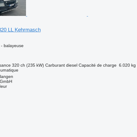
20 LL Kehrmasch
e - balayeuse
sance
320 ch (235 kW)
Carburant
diesel
Capacité de charge
6.020 kg
eumatique
rlangen
 GmbH
deur