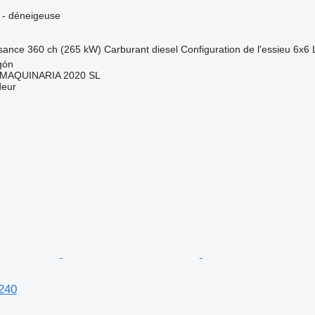
e - déneigeuse
sance
360 ch (265 kW)
Carburant
diesel
Configuration de l'essieu
6x6
gón
MAQUINARIA 2020 SL
deur
240