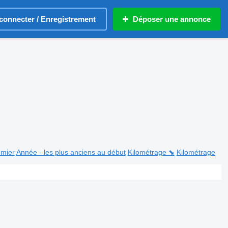
connecter / Enregistrement
Déposer une annonce
emier
Année - les plus anciens au début
Kilométrage ⬊
Kilométrage