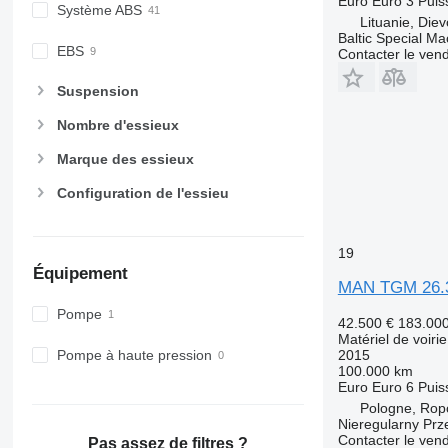
Euro
Euro 3
Puis
Système ABS
Lituanie, Die
Baltic Special Ma
EBS
Contacter le ven
Suspension
Nombre d'essieux
Marque des essieux
Configuration de l'essieu
19
Équipement
MAN TGM 26.
Pompe
42.500 €
183.00
Matériel de voiri
2015
Pompe à haute pression
100.000 km
Euro
Euro 6
Puis
Pologne, Rop
Nieregularny Pr
Contacter le ven
Pas assez de filtres ?