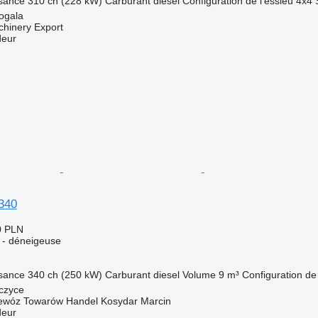
sance
310 ch (228 kW)
Carburant
diesel
Configuration de l'essieu
4x4
vogala
chinery Export
deur
340
0 PLN
e - déneigeuse
sance
340 ch (250 kW)
Carburant
diesel
Volume
9 m³
Configuration de 
czyce
zewóz Towarów Handel Kosydar Marcin
deur