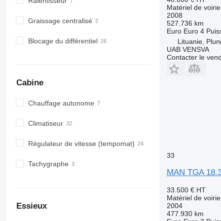
Ralentisseur
Matériel de voiri
2008
Graissage centralisé
527.736 km
Euro
Euro 4
Puis
Blocage du différentiel
Lituanie, Plu
UAB VENSVA
Contacter le ven
Cabine
Chauffage autonome
Climatiseur
Régulateur de vitesse (tempomat)
33
Tachygraphe
MAN TGA 18.
33.500 €
HT
Matériel de voiri
Essieux
2004
477.930 km