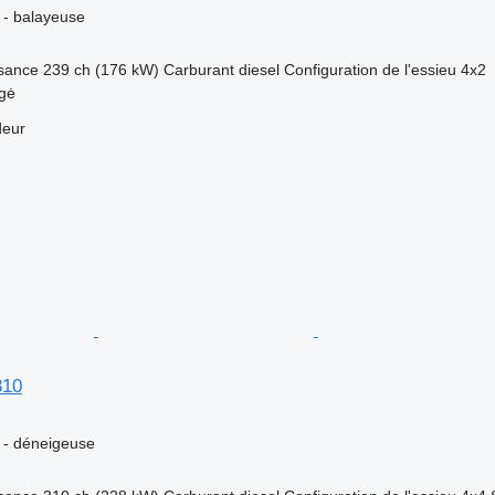
e - balayeuse
sance
239 ch (176 kW)
Carburant
diesel
Configuration de l'essieu
4x2
ngė
deur
310
e - déneigeuse