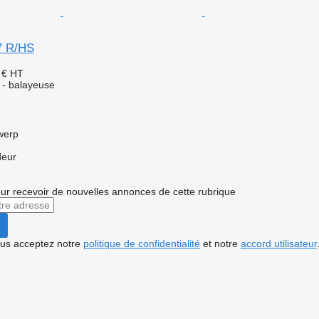
7 R/HS
 €
HT
e - balayeuse
werp
deur
r recevoir de nouvelles annonces de cette rubrique
vous acceptez notre
politique de confidentialité
et notre
accord utilisateur