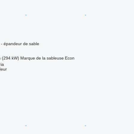
e - épandeur de sable
h (294 kW)
Marque de la sableuse
Econ
ia
deur