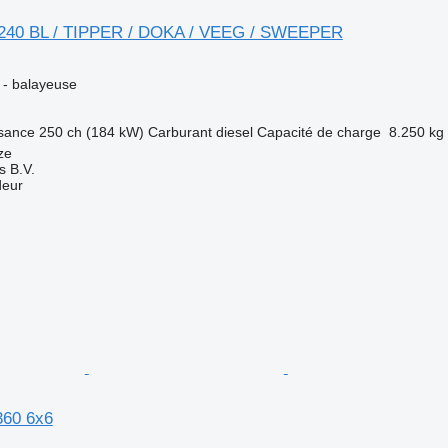
40 BL / TIPPER / DOKA / VEEG / SWEEPER
e - balayeuse
sance
250 ch (184 kW)
Carburant
diesel
Capacité de charge
8.250 kg
ze
s B.V.
deur
60 6x6