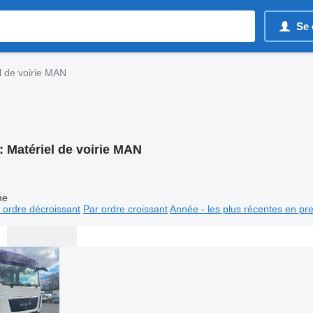
Se 
l de voirie MAN
:
Matériel de voirie MAN
ne
 ordre décroissant
Par ordre croissant
Année - les plus récentes en pr