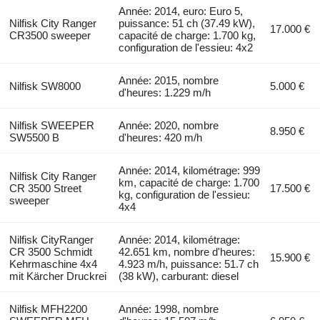
Année: 2014, euro: Euro 5,
Nilfisk City Ranger
puissance: 51 ch (37.49 kW),
17.000 €
CR3500 sweeper
capacité de charge: 1.700 kg,
configuration de l'essieu: 4x2
Année: 2015, nombre
Nilfisk SW8000
5.000 €
d'heures: 1.229 m/h
Nilfisk SWEEPER
Année: 2020, nombre
8.950 €
SW5500 B
d'heures: 420 m/h
Année: 2014, kilométrage: 999
Nilfisk City Ranger
km, capacité de charge: 1.700
CR 3500 Street
17.500 €
kg, configuration de l'essieu:
sweeper
4x4
Nilfisk CityRanger
Année: 2014, kilométrage:
CR 3500 Schmidt
42.651 km, nombre d'heures:
15.900 €
Kehrmaschine 4x4
4.923 m/h, puissance: 51.7 ch
mit Kärcher Druckrei
(38 kW), carburant: diesel
Nilfisk MFH2200
Année: 1998, nombre