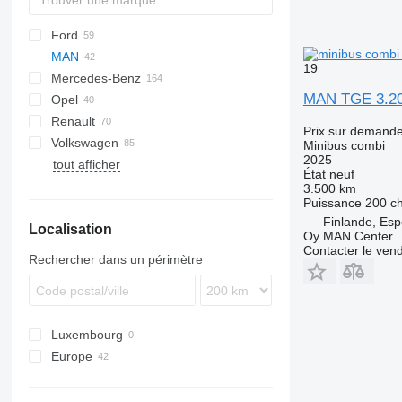
Ford
Jumper
Ducato
MAN
Jumpy
Scudo
L-series
Daily
19
Mercedes-Benz
Talento
Tourneo
TGE
MAN TGE 3.2
Opel
Transit
Sprinter
Caravan
TGE 3.140
Renault
V-Class
Clipper
Movano
Boxer
TGE 3.160
Prix sur demand
Volkswagen
Vario
NV
Vivaro
Expert
G-series
Hiace
2206
TGE 3.180
Minibus combi
2025
tout afficher
Viano
Vanette
Master
Lite Ace
California
TGE 3.200
État
neuf
Vito
T-series
Proace
Caravelle
3.500 km
Puissance
200 c
eVito
Trafic
Verso
Crafter
Finlande, Es
Localisation
Voxy
Golf
Oy MAN Center
LT
Contacter le ven
Rechercher dans un périmètre
Multivan
Transporter
Luxembourg
Europe
Allemagne
Pologne