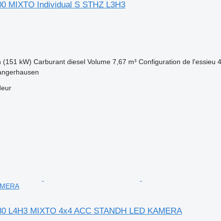
0 MIXTO Individual S STHZ L3H3
h (151 kW)
Carburant
diesel
Volume
7,67 m³
Configuration de l'essieu
angerhausen
deur
AMERA
80 L4H3 MIXTO 4x4 ACC STANDH LED KAMERA