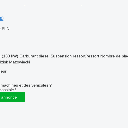
80
0 PLN
h (130 kW)
Carburant
diesel
Suspension
ressort/ressort
Nombre de pla
dzisk Mazowiecki
deur
machines et des véhicules ?
possible !
 annonce