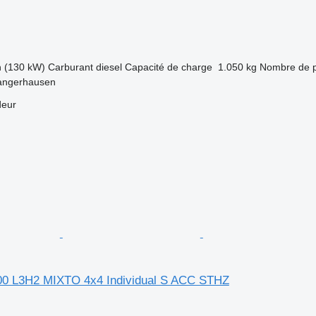
h (130 kW)
Carburant
diesel
Capacité de charge
1.050 kg
Nombre de p
angerhausen
deur
0 L3H2 MIXTO 4x4 Individual S ACC STHZ