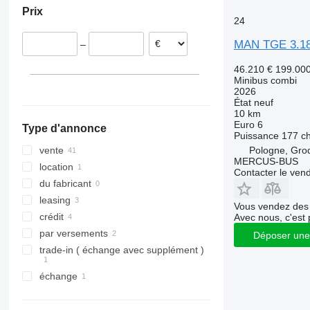
Prix
Lituanie
24
Finlande
MAN TGE 3.1
–
Portugal
Pays-Bas
46.210 €
199.00
Minibus combi
2026
État
neuf
10 km
Euro 6
Type d'annonce
Puissance
177 c
Pologne, Gro
vente
MERCUS-BUS
location
Contacter le ven
du fabricant
leasing
Vous vendez des 
crédit
Avec nous, c'est 
par versements
Déposer une
trade-in ( échange avec supplément )
échange