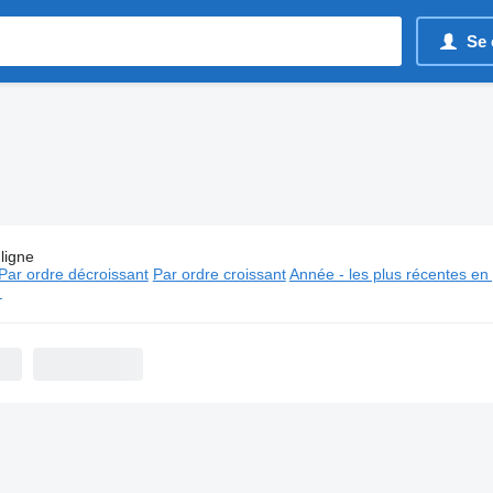
Se 
ligne
s:
Minibus combi MAN
Par ordre décroissant
Par ordre croissant
Année - les plus récentes en
⬈