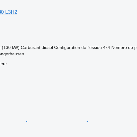
80 L3H2
h (130 kW)
Carburant
diesel
Configuration de l'essieu
4x4
Nombre de p
angerhausen
deur