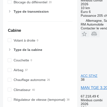
Minibus combi
Blocage du différentiel
2026
10 km
Type de transmission
Euro 6
Puissance
205 c
Allemagne, S
RM Automobile
Contacter le ven
Cabine
Volant à droite
Type de la cabine
Couchette
Airbag
ACC STHZ
38
Chauffage autonome
MAN TGE 3.20
Climatiseur
67.218,49 €
Régulateur de vitesse (tempomat)
Minibus combi
2026