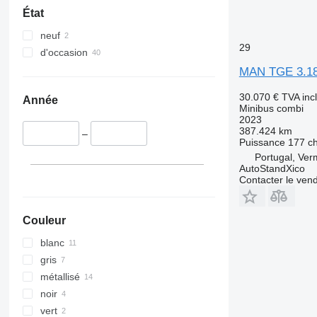
État
neuf
29
d'occasion
MAN TGE 3.1
30.070 €
TVA inc
Année
Minibus combi
2023
387.424 km
–
Puissance
177 c
Portugal, Ve
AutoStandXico
Contacter le ven
Couleur
blanc
gris
métallisé
noir
vert