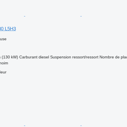
80 L5H3
luse
h (130 kW)
Carburant
diesel
Suspension
ressort/ressort
Nombre de pla
rmoim
deur