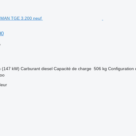
00
e
h (147 kW)
Carburant
diesel
Capacité de charge
506 kg
Configuration 
poo
deur