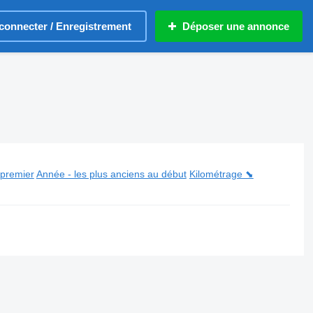
connecter / Enregistrement
Déposer une annonce
 premier
Année - les plus anciens au début
Kilométrage ⬊