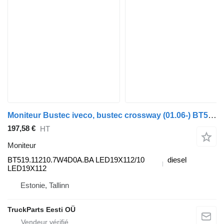
Moniteur Bustec iveco, bustec crossway (01.06-) BT519.11210.7W4D0A.BA pour Irisbus Arway, Crossway, Crealis, Magelys, Proway, Daily Tourys (2006-)
197,58 €
HT
Moniteur
BT519.11210.7W4D0A.BA LED19X112/10
diesel
LED19X112
Estonie, Tallinn
TruckParts Eesti OÜ