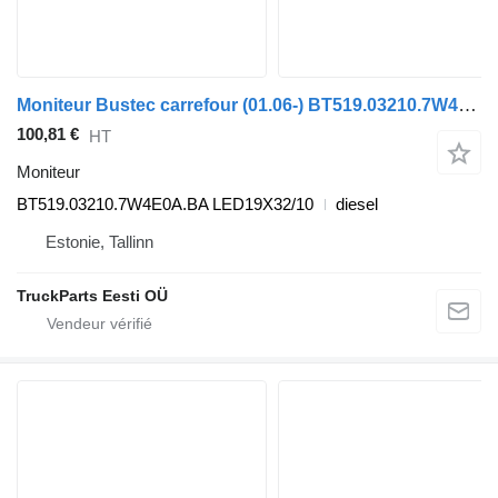
Moniteur Bustec carrefour (01.06-) BT519.03210.7W4E0A.BA pour Irisbus Arway, Crossway, Crealis, Magelys, Proway, Daily Tourys (2006-)
100,81 €
HT
Moniteur
BT519.03210.7W4E0A.BA LED19X32/10
diesel
Estonie, Tallinn
TruckParts Eesti OÜ