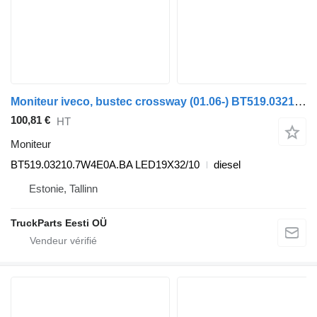
Moniteur iveco, bustec crossway (01.06-) BT519.03210.7W4E0A.BA pour Irisbus Arway, Crossway, Crealis, Magelys, Proway, Daily Tourys (2006-)
100,81 €
HT
Moniteur
BT519.03210.7W4E0A.BA LED19X32/10
diesel
Estonie, Tallinn
TruckParts Eesti OÜ