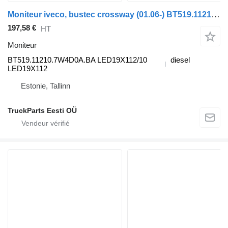
Moniteur iveco, bustec crossway (01.06-) BT519.11210.7W4D0A.BA pour Irisbus Arway, Crossway, Crealis, Magelys, Proway, Daily Tourys (2006-)
197,58 €
HT
Moniteur
BT519.11210.7W4D0A.BA LED19X112/10
diesel
LED19X112
Estonie, Tallinn
TruckParts Eesti OÜ