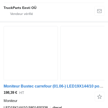
TruckParts Eesti OÜ
Moniteur Bustec carrefour (01.06-) LED19X144/10 pour Irisbus Arway, Crossway, Crealis, Magelys, Proway, Daily Tourys (2006-)
198,39 €
HT
Moniteur
LED19X144/10 5801400338
diesel