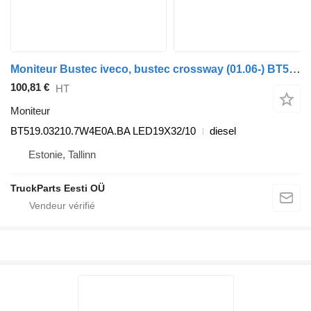
Moniteur Bustec iveco, bustec crossway (01.06-) BT519.03210.7W4E0A.BA pour Irisbus Arway, Crossway, Crealis, Magelys, Proway, Daily Tourys (2006-)
100,81 €
HT
Moniteur
BT519.03210.7W4E0A.BA LED19X32/10
diesel
Estonie, Tallinn
TruckParts Eesti OÜ