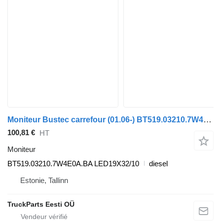
Moniteur Bustec carrefour (01.06-) BT519.03210.7W4E0A.BA pour Irisbus Arway, Crossway, Crealis, Magelys, Proway, Daily Tourys (2006-)
100,81 €
HT
Moniteur
BT519.03210.7W4E0A.BA LED19X32/10
diesel
Estonie, Tallinn
TruckParts Eesti OÜ