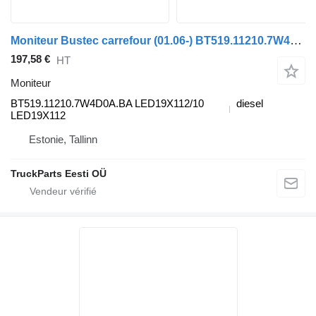
Moniteur Bustec carrefour (01.06-) BT519.11210.7W4D0A.BA pour Irisbus Arway, Crossway, Crealis, Magelys, Proway, Daily Tourys (2006-)
197,58 €
HT
Moniteur
BT519.11210.7W4D0A.BA LED19X112/10
diesel
LED19X112
Estonie, Tallinn
TruckParts Eesti OÜ