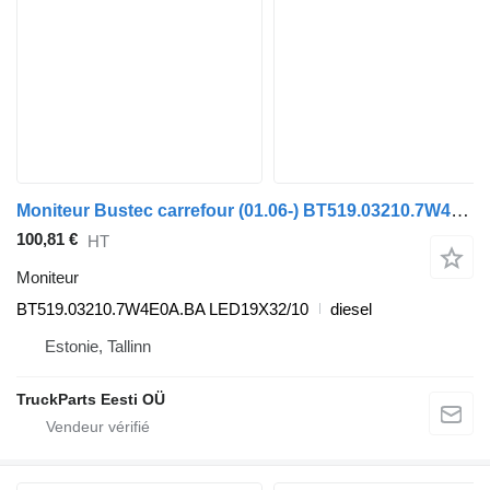
Moniteur Bustec carrefour (01.06-) BT519.03210.7W4E0A.BA pour Irisbus Arway, Crossway, Crealis, Magelys, Proway, Daily Tourys (2006-)
100,81 €
HT
Moniteur
BT519.03210.7W4E0A.BA LED19X32/10
diesel
Estonie, Tallinn
TruckParts Eesti OÜ