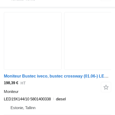
Moniteur Bustec iveco, bustec crossway (01.06-) LED19X144/10 pour Irisbus Arway, Crossway, Crealis, Magelys, Proway, Daily Tourys (2006-)
198,39 €
HT
Moniteur
LED19X144/10 5801400338
diesel
Estonie, Tallinn