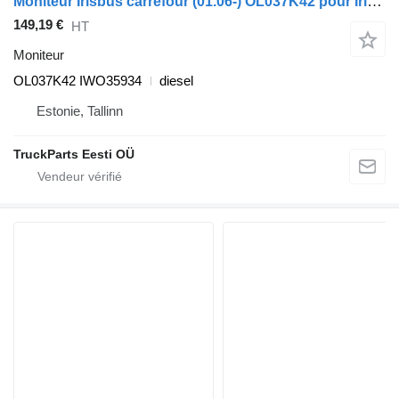
Moniteur Irisbus carrefour (01.06-) OL037K42 pour Irisbus Arway, Crossway, Crealis, Magelys, Proway, Daily Tourys (2006-)
149,19 €
HT
Moniteur
OL037K42 IWO35934
diesel
Estonie, Tallinn
TruckParts Eesti OÜ