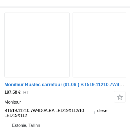
Moniteur Bustec carrefour (01.06-) BT519.11210.7W4D0A.BA pour Irisbus Arway, Crossway, Crealis, Magelys, Proway, Daily Tourys (2006-)
197,58 €
HT
Moniteur
BT519.11210.7W4D0A.BA LED19X112/10
diesel
LED19X112
Estonie, Tallinn