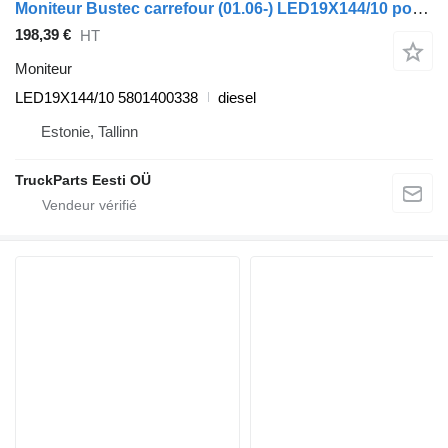
Moniteur Bustec carrefour (01.06-) LED19X144/10 pour Irisbus Arway, Crossway, Crealis, Magelys, Proway, Daily Tourys (2006-)
198,39 €
HT
Moniteur
LED19X144/10 5801400338
diesel
Estonie, Tallinn
TruckParts Eesti OÜ