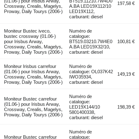
(01.06-) pour Irisbus Arway,
BT519.11210.7W4D0
197,58 €
Crossway, Crealis, Magelys,
A.BA LED19X112/10
Proway, Daily Tourys (2006-)
LED19X112,
carburant: diesel
Moniteur Bustec iveco,
Numéro de
bustec crossway (01.06-)
catalogue:
pour Irisbus Arway,
BT519.03210.7W4E0
100,81 €
Crossway, Crealis, Magelys,
A.BA LED19X32/10,
Proway, Daily Tourys (2006-)
carburant: diesel
Moniteur Irisbus carrefour
Numéro de
(01.06-) pour Irisbus Arway,
catalogue: OL037K42
149,19 €
Crossway, Crealis, Magelys,
IWO35934,
Proway, Daily Tourys (2006-)
carburant: diesel
Numéro de
Moniteur Bustec carrefour
catalogue:
(01.06-) pour Irisbus Arway,
LED19X144/10
198,39 €
Crossway, Crealis, Magelys,
5801400338,
Proway, Daily Tourys (2006-)
carburant: diesel
Numéro de
Moniteur Bustec carrefour
catalogue: