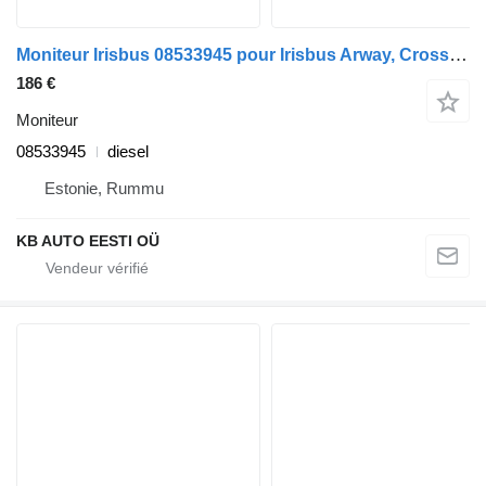
Moniteur Irisbus 08533945 pour Irisbus Arway, Crossway, Crealis, Magelys, Proway, Daily Tourys (2006-)
186 €
Moniteur
08533945
diesel
Estonie, Rummu
KB AUTO EESTI OÜ