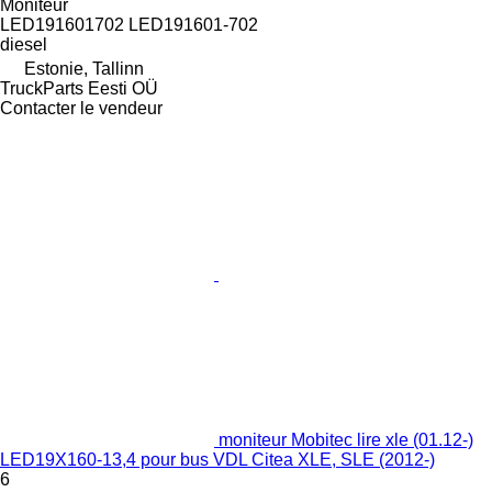
Moniteur
LED191601702 LED191601-702
diesel
Estonie, Tallinn
TruckParts Eesti OÜ
Contacter le vendeur
moniteur Mobitec lire xle (01.12-)
LED19X160-13,4 pour bus VDL Citea XLE, SLE (2012-)
6