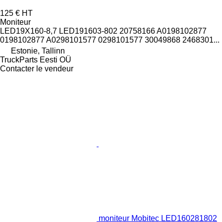
125 €
HT
Moniteur
LED19X160-8,7 LED191603-802 20758166 A0198102877
0198102877 A0298101577 0298101577 30049868 2468301...
Estonie, Tallinn
TruckParts Eesti OÜ
Contacter le vendeur
moniteur Mobitec LED160281802