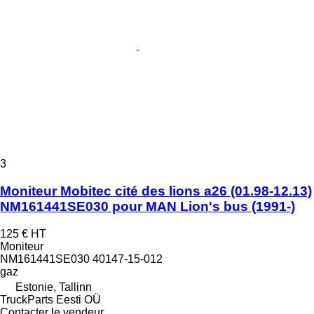
3
Moniteur Mobitec cité des lions a26 (01.98-12.13)
NM161441SE030 pour MAN Lion's bus (1991-)
125 €
HT
Moniteur
NM161441SE030 40147-15-012
gaz
Estonie, Tallinn
TruckParts Eesti OÜ
Contacter le vendeur