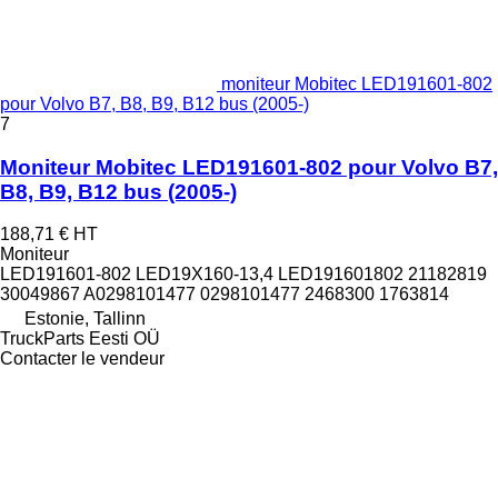
moniteur Mobitec LED191601-802
pour Volvo B7, B8, B9, B12 bus (2005-)
7
Moniteur Mobitec LED191601-802 pour Volvo B7,
B8, B9, B12 bus (2005-)
188,71 €
HT
Moniteur
LED191601-802 LED19X160-13,4 LED191601802 21182819
30049867 A0298101477 0298101477 2468300 1763814
Estonie, Tallinn
TruckParts Eesti OÜ
Contacter le vendeur