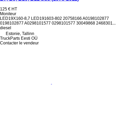
125 €
HT
Moniteur
LED19X160-8,7 LED191603-802 20758166 A0198102877
0198102877 A0298101577 0298101577 30049868 2468301...
diesel
Estonie, Tallinn
TruckParts Eesti OÜ
Contacter le vendeur