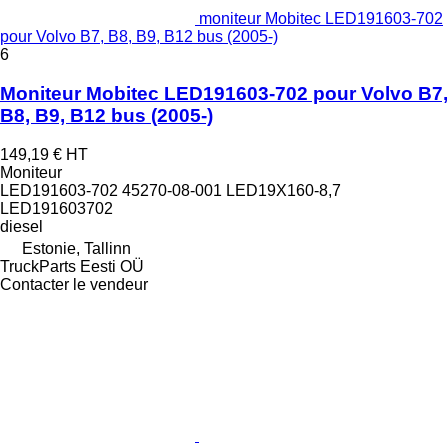
moniteur Mobitec LED191603-702
pour Volvo B7, B8, B9, B12 bus (2005-)
6
Moniteur Mobitec LED191603-702 pour Volvo B7,
B8, B9, B12 bus (2005-)
149,19 €
HT
Moniteur
LED191603-702 45270-08-001 LED19X160-8,7
LED191603702
diesel
Estonie, Tallinn
TruckParts Eesti OÜ
Contacter le vendeur