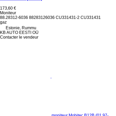
173,60 €
Moniteur
88.28312-6036 88283126036 CU331431-2 CU331431
gaz
Estonie, Rummu
KB AUTO EESTI OÜ
Contacter le vendeur
moniteur Mobitec B12B (01.97-