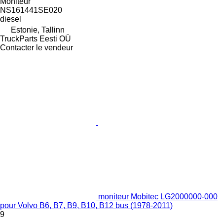
Moniteur
NS161441SE020
diesel
Estonie, Tallinn
TruckParts Eesti OÜ
Contacter le vendeur
moniteur Mobitec LG2000000-000
pour Volvo B6, B7, B9, B10, B12 bus (1978-2011)
9