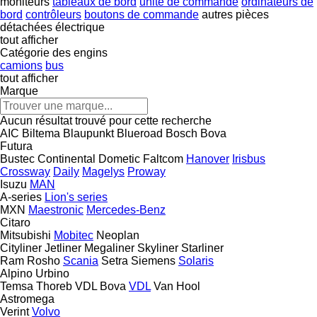
moniteurs
tableaux de bord
unité de commande
ordinateurs de
bord
contrôleurs
boutons de commande
autres pièces
détachées électrique
tout afficher
Catégorie des engins
camions
bus
tout afficher
Marque
Aucun résultat trouvé pour cette recherche
AIC
Biltema
Blaupunkt
Blueroad
Bosch
Bova
Futura
Bustec
Continental
Dometic
Faltcom
Hanover
Irisbus
Crossway
Daily
Magelys
Proway
Isuzu
MAN
A-series
Lion's series
MXN
Maestronic
Mercedes-Benz
Citaro
Mitsubishi
Mobitec
Neoplan
Cityliner
Jetliner
Megaliner
Skyliner
Starliner
Ram
Rosho
Scania
Setra
Siemens
Solaris
Alpino
Urbino
Temsa
Thoreb
VDL Bova
VDL
Van Hool
Astromega
Verint
Volvo