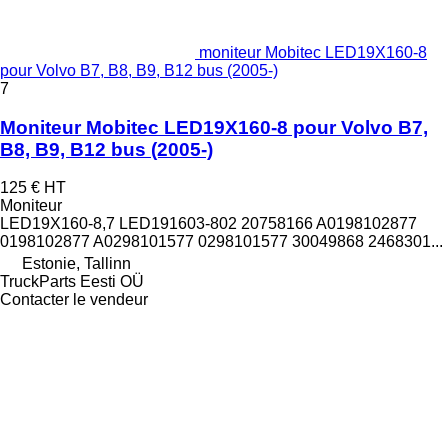
moniteur Mobitec LED19X160-8
pour Volvo B7, B8, B9, B12 bus (2005-)
7
Moniteur Mobitec LED19X160-8 pour Volvo B7,
B8, B9, B12 bus (2005-)
125 €
HT
Moniteur
LED19X160-8,7 LED191603-802 20758166 A0198102877
0198102877 A0298101577 0298101577 30049868 2468301...
Estonie, Tallinn
TruckParts Eesti OÜ
Contacter le vendeur