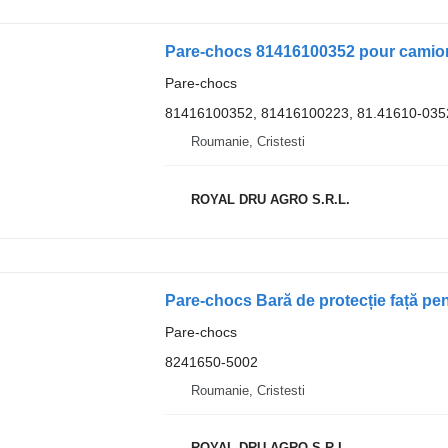
Pare-chocs 81416100352 pour camio
Pare-chocs
81416100352, 81416100223, 81.41610-035
Roumanie, Cristesti
ROYAL DRU AGRO S.R.L.
Pare-chocs Bară de protecție față 
Pare-chocs
8241650-5002
Roumanie, Cristesti
ROYAL DRU AGRO S.R.L.