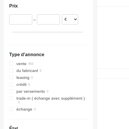
Pays-Bas
Sprinter
Prix
Espagne
Tourismo
Roumanie
Travego
–
Belgique
Vito
Allemagne
Estonie
tout afficher
Type d'annonce
vente
du fabricant
leasing
crédit
par versements
trade-in ( échange avec supplément )
échange
État