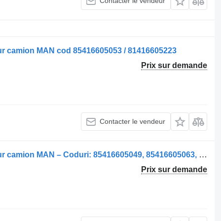
Contacter le vendeur
pour camion MAN cod 85416605053 / 81416605223
Prix sur demande
Contacter le vendeur
Pare-chocs Bara de protecție față pour camion MAN – Coduri: 85416605049, 85416605063, 85416605030
Prix sur demande