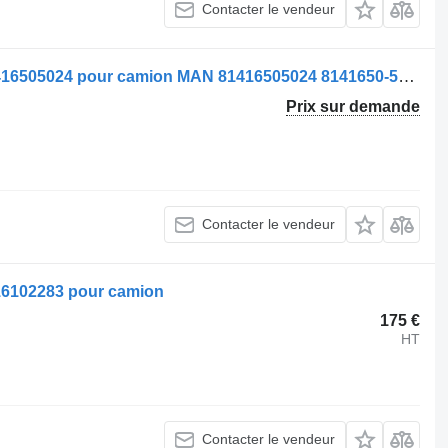
Contacter le vendeur
Pare-chocs Bară de protecție față 81416505024 pour camion MAN 81416505024 8141650-5024
Prix sur demande
Contacter le vendeur
16102283 pour camion
175 €
HT
Contacter le vendeur