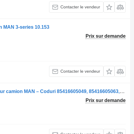
Contacter le vendeur
 MAN 3-series 10.153
Prix sur demande
Contacter le vendeur
Pare-chocs Bara de Protecție Față pour camion MAN – Coduri 85416605049, 85416605063, 85416605030
Prix sur demande