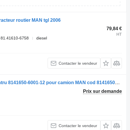
cteur routier MAN tgl 2006
79,84 €
HT
 81.41610-6758
diesel
Contacter le vendeur
Pare-chocs Bara de protecție față pentru 8141650-6001-12 pour camion MAN cod 81416506001
Prix sur demande
Contacter le vendeur