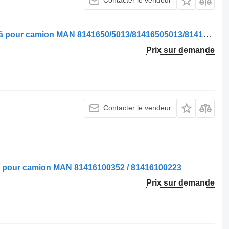
Contacter le vendeur
Pare-chocs Bara de Protecție Frontală pour camion MAN 8141650/5013/81416505013/8141650/5011/81416505011
Prix sur demande
Contacter le vendeur
lă pour camion MAN 81416100352 / 81416100223
Prix sur demande