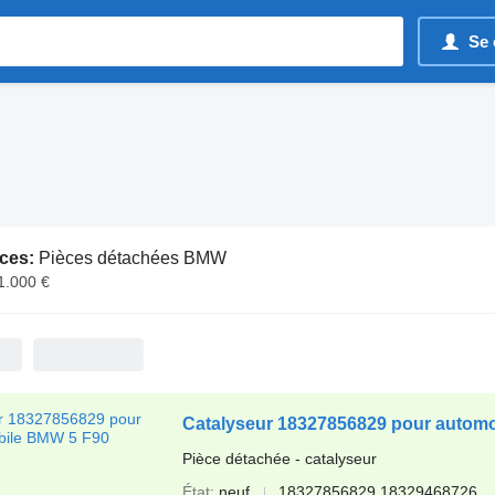
Se 
ces:
Pièces détachées BMW
1.000 €
Catalyseur 18327856829 pour autom
Pièce détachée - catalyseur
État
neuf
18327856829 18329468726