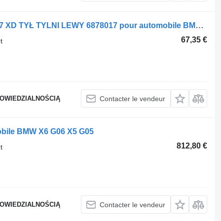
WAHACZ BMW X5 G05 X6 G06 X7 G07 XD TYŁ TYLNI LEWY 6878017 pour automobile BMW X6 G06 X6 XG05
67,35 €
t
POWIEDZIALNOŚCIĄ
Contacter le vendeur
bile BMW X6 G06 X5 G05
812,80 €
t
POWIEDZIALNOŚCIĄ
Contacter le vendeur