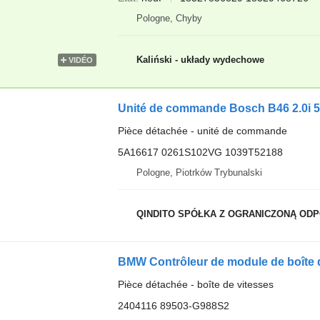
Pologne, Chyby
Kaliński - układy wydechowe
VIDÉO
Unité de commande Bosch B46 2.0i 
Pièce détachée - unité de commande
5A16617 0261S102VG 1039T52188
Pologne, Piotrków Trybunalski
QINDITO SPÓŁKA Z OGRANICZONĄ OD
BMW Contrôleur de module de boîte 
Pièce détachée - boîte de vitesses
2404116 89503-G988S2