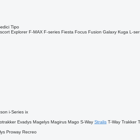
edici
Tipo
scort
Explorer
F-MAX
F-series
Fiesta
Focus
Fusion
Galaxy
Kuga
L-ser
cson
i-Series
ix
otrakker
Evadys
Magelys
Magirus
Mago
S-Way
Stralis
T-Way
Trakker
T
lys
Proway
Recreo