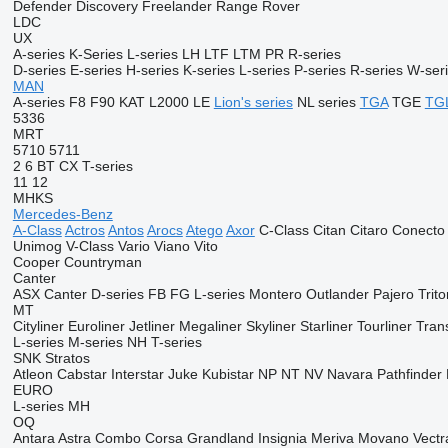
Defender
Discovery
Freelander
Range Rover
LDC
UX
A-series
K-Series
L-series
LH
LTF
LTM
PR
R-series
D-series
E-series
H-series
K-series
L-series
P-series
R-series
W-ser
MAN
A-series
F8
F90
KAT
L2000
LE
Lion's series
NL series
TGA
TGE
TG
5336
MRT
5710
5711
2
6
BT
CX
T-series
11
12
MHKS
Mercedes-Benz
A-Class
Actros
Antos
Arocs
Atego
Axor
C-Class
Citan
Citaro
Conecto
Unimog
V-Class
Vario
Viano
Vito
Cooper
Countryman
Canter
ASX
Canter
D-series
FB
FG
L-series
Montero
Outlander
Pajero
Trito
MT
Cityliner
Euroliner
Jetliner
Megaliner
Skyliner
Starliner
Tourliner
Trans
L-series
M-series
NH
T-series
SNK
Stratos
Atleon
Cabstar
Interstar
Juke
Kubistar
NP
NT
NV
Navara
Pathfinder
EURO
L-series
MH
OQ
Antara
Astra
Combo
Corsa
Grandland
Insignia
Meriva
Movano
Vectr