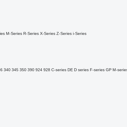
ies
M-Series
R-Series
X-Series
Z-Series
i-Series
36
340
345
350
390
924
928
C-series
DE
D series
F-series
GP
M-serie