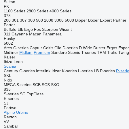
Sultan
PK
1100 Series
2800 Series
4000 Series
378
208
301
307
308
508
2008
3008
5008
Bipper
Boxer
Expert
Partner
Porter
Buffalo
Elk
Ergo
Fox
Scorpion
Wisent
911
Cayenne
Macan
Panamera
Husky
5002
Ares
C-series
Captur
Celtis
Clio
D-series
D Wide
Duster
Ergos
Espa
Midliner
Midlum
Premium
Sandero
Scenic
T-series
TRM
Trafic
Twin
Kaiser
Ibiza
Leon
Scania
Century
G-series
Interlink
Irizar
K-series
L-series
LB
P-series
R-seri
SKL
Nido
MEGA
S-series
SCB
SCS
SKO
835
S-series
SG
TopClass
E-series
SJ
Fortwo
Alpino
Urbino
Rexton
VV
Sambar