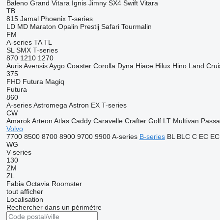
Baleno
Grand Vitara
Ignis
Jimny
SX4
Swift
Vitara
TB
815
Jamal
Phoenix
T-series
LD
MD
Maraton
Opalin
Prestij
Safari
Tourmalin
FM
A-series
TA
TL
SL
SMX
T-series
870
1210
1270
Auris
Avensis
Aygo
Coaster
Corolla
Dyna
Hiace
Hilux
Hino
Land Crui
375
FHD
Futura
Magiq
Futura
860
A-series
Astromega
Astron
EX
T-series
CW
Amarok
Arteon
Atlas
Caddy
Caravelle
Crafter
Golf
LT
Multivan
Passa
Volvo
7700
8500
8700
8900
9700
9900
A-series
B-series
BL
BLC
C
EC
EC
WG
V-series
130
ZM
ZL
Fabia
Octavia
Roomster
tout afficher
Localisation
Rechercher dans un périmètre