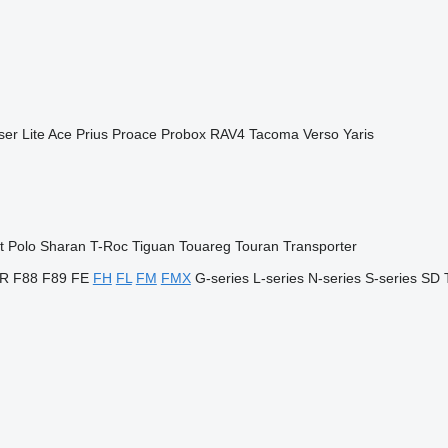
ser
Lite Ace
Prius
Proace
Probox
RAV4
Tacoma
Verso
Yaris
t
Polo
Sharan
T-Roc
Tiguan
Touareg
Touran
Transporter
R
F88
F89
FE
FH
FL
FM
FMX
G-series
L-series
N-series
S-series
SD