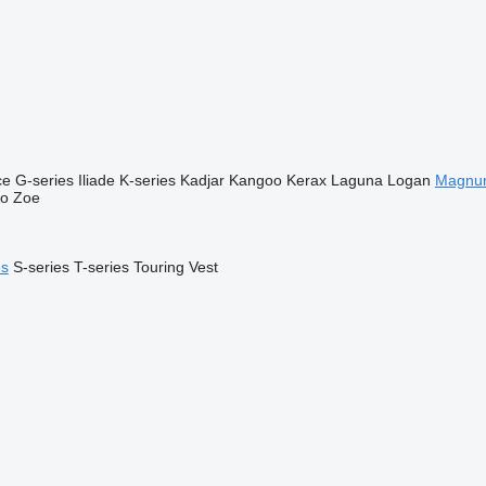
ce
G-series
Iliade
K-series
Kadjar
Kangoo
Kerax
Laguna
Logan
Magnu
go
Zoe
es
S-series
T-series
Touring
Vest