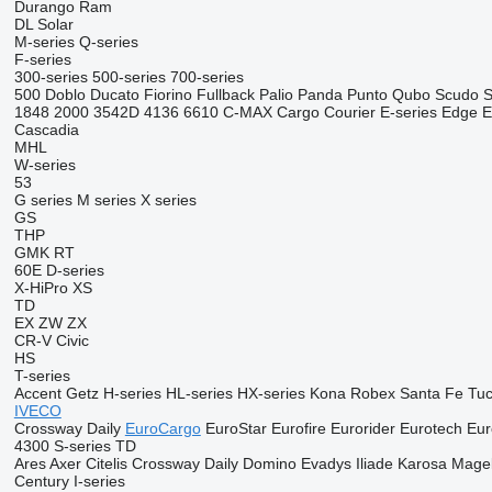
Durango
Ram
DL
Solar
M-series
Q-series
F-series
300-series
500-series
700-series
500
Doblo
Ducato
Fiorino
Fullback
Palio
Panda
Punto
Qubo
Scudo
S
1848
2000
3542D
4136
6610
C-MAX
Cargo
Courier
E-series
Edge
E
Cascadia
MHL
W-series
53
G series
M series
X series
GS
THP
GMK
RT
60E
D-series
X-HiPro
XS
TD
EX
ZW
ZX
CR-V
Civic
HS
T-series
Accent
Getz
H-series
HL-series
HX-series
Kona
Robex
Santa Fe
Tu
IVECO
Crossway
Daily
EuroCargo
EuroStar
Eurofire
Eurorider
Eurotech
Eur
4300
S-series
TD
Ares
Axer
Citelis
Crossway
Daily
Domino
Evadys
Iliade
Karosa
Mage
Century
I-series