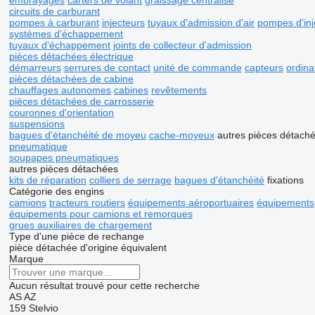
embrayages
carters de volant
graissage centralisé
circuits de carburant
pompes à carburant
injecteurs
tuyaux d'admission d'air
pompes d'inj
systèmes d'échappement
tuyaux d'échappement
joints de collecteur d'admission
pièces détachées électrique
démarreurs
serrures de contact
unité de commande
capteurs
ordina
pièces détachées de cabine
chauffages autonomes
cabines
revêtements
pièces détachées de carrosserie
couronnes d'orientation
suspensions
bagues d'étanchéité de moyeu
cache-moyeux
autres pièces détaché
pneumatique
soupapes pneumatiques
autres pièces détachées
kits de réparation
colliers de serrage
bagues d'étanchéité
fixations
Catégorie des engins
camions
tracteurs routiers
équipements aéroportuaires
équipements
équipements pour camions et remorques
grues auxiliaires de chargement
Type d'une pièce de rechange
pièce détachée d'origine
équivalent
Marque
Aucun résultat trouvé pour cette recherche
AS
AZ
159
Stelvio