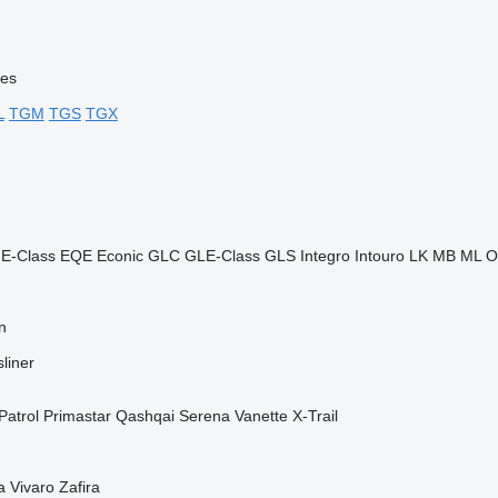
ies
L
TGM
TGS
TGX
E-Class
EQE
Econic
GLC
GLE-Class
GLS
Integro
Intouro
LK
MB
ML
O
n
liner
Patrol
Primastar
Qashqai
Serena
Vanette
X-Trail
a
Vivaro
Zafira