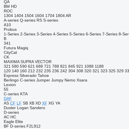
QA
BM
HD
ROC
1304
1404
1504
1604
1704
1804
AR
A-series
Q-series
RS
S-series
A10
Probus
1-Series
2-Series
3-Series
4-Series
5-Series
6-Series
7-Series
8-Ser
B
341
Futura
Magiq
CityCat
CK
MAXIMA
SUPRA
VECTOR
321
580
590
621
688
721
788
821
845
921
1088
1188
120
140
160
212
232
235
236
242
304
308
320
321
323
325
329
3
Express
Silverado
Tahoe
Berlingo
C-series
Jumper
Jumpy
Nemo
Xsara
Lexion
55
C-series
KTA
DAF
AS
CF
LF
SB
XB
XD
XF
XG
YA
Duster
Logan
Sandero
D-series
AC
HC
Eagle
Elite
BF
D-series
F2L912