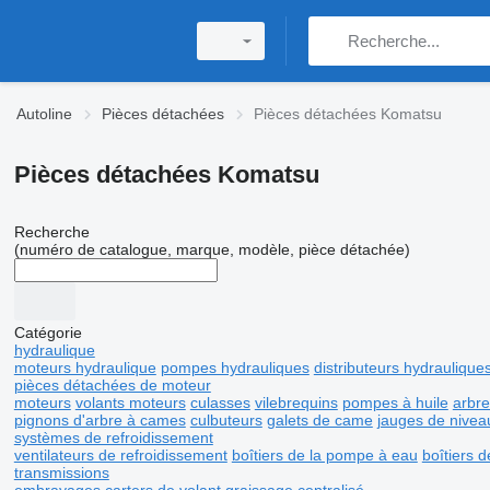
Autoline
Pièces détachées
Pièces détachées Komatsu
Pièces détachées Komatsu
Recherche
(numéro de catalogue, marque, modèle, pièce détachée)
Catégorie
hydraulique
moteurs hydraulique
pompes hydrauliques
distributeurs hydraulique
pièces détachées de moteur
moteurs
volants moteurs
culasses
vilebrequins
pompes à huile
arbr
pignons d'arbre à cames
culbuteurs
galets de came
jauges de niveau
systèmes de refroidissement
ventilateurs de refroidissement
boîtiers de la pompe à eau
boîtiers 
transmissions