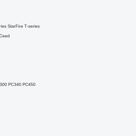
ries
StarFire
T-series
Ceed
300
PC340
PC450