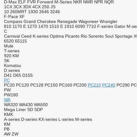
D-Max
ELF
FVR
Forward
M-Series
NKR
NMR
NPR
NQR
1CX
3CX
3DX
4CX
250
JS
10
260MRT
1930
2646
3246
F-Pace
XF
Compass
Grand Cherokee
Renegade
Wagoneer
Wrangler
810
1170 E
1270
1470
1510 E
1910
6090
7710
F-series
Gator
M-se
C
Carnival
Ceed
K-series
Optima
Picanto
Rio
Sorento
Soul
Sportage
X
6520
65115
Mule
T-series
920
KM
SK
Komatsu
D series
D41
D65
D155
PC
PC20
PC120
PC128
PC150
PC160
PC200
PC210
PC240
PC290
PC
PW
PW180
WA
WA320
WA430
WA500
Mega Liner
SD
SDP
KMK
A-series
D-series
KX-series
L-series
M-series
KM
PB
AW
ZW