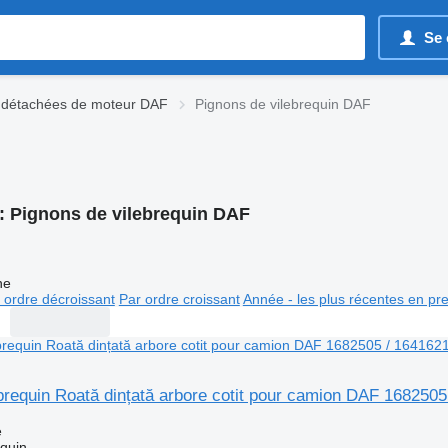
Se 
 détachées de moteur DAF
Pignons de vilebrequin DAF
:
Pignons de vilebrequin DAF
ne
 ordre décroissant
Par ordre croissant
Année - les plus récentes en pr
brequin Roată dințată arbore cotit pour camion DAF 1682505
e
equin