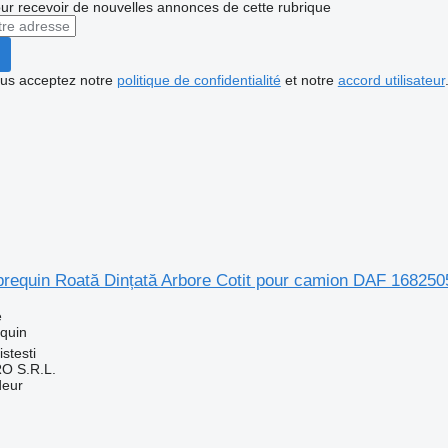
r recevoir de nouvelles annonces de cette rubrique
vous acceptez notre
politique de confidentialité
et notre
accord utilisateur
ebrequin Roată Dințată Arbore Cotit pour camion DAF 16825
e
equin
stesti
O S.R.L.
deur