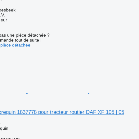
oesbeek
.V.
deur
pas une pièce détachée ?
mande tout de suite !
pièce détachée
brequin 1837778 pour tracteur routier DAF XF 105 | 05
e
equin