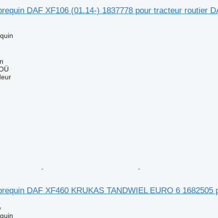
brequin DAF XF106 (01.14-) 1837778 pour tracteur routier 
equin
nn
 OÜ
deur
lebrequin DAF XF460 KRUKAS TANDWIEL EURO 6 1682505 p
e
equin