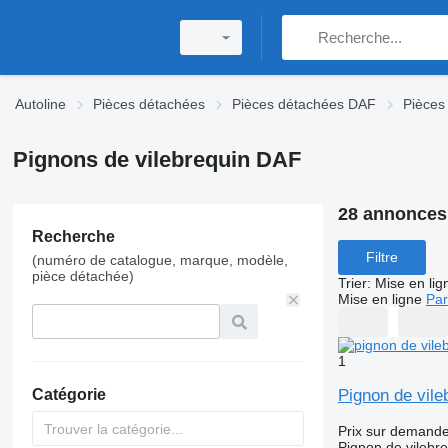
Autoline
Pièces détachées
Pièces détachées DAF
Pièces
Pignons de vilebrequin DAF
28 annonces
Recherche
Filtre
(numéro de catalogue, marque, modèle,
pièce détachée)
Trier
:
Mise en lig
Mise en ligne
Par
1
Pignon de vile
Catégorie
Prix sur demand
Pignon de vilebr