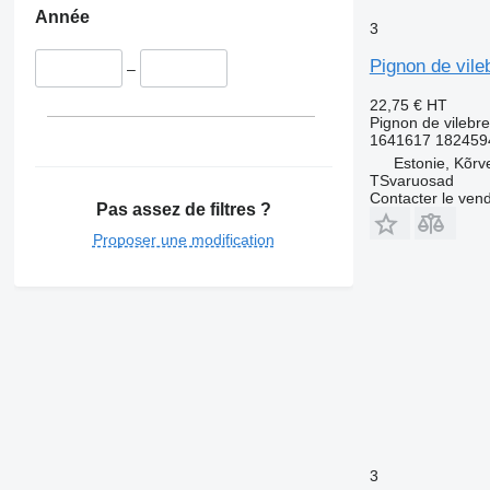
Année
3
Pignon de vile
–
22,75 €
HT
Pignon de vilebr
1641617 182459
Estonie, Kõrv
TSvaruosad
Contacter le ven
Pas assez de filtres ?
Proposer une modification
3