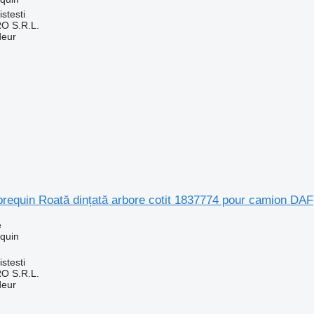
stesti
O S.R.L.
deur
brequin Roată dințată arbore cotit 1837774 pour camion DAF
e
equin
stesti
O S.R.L.
deur