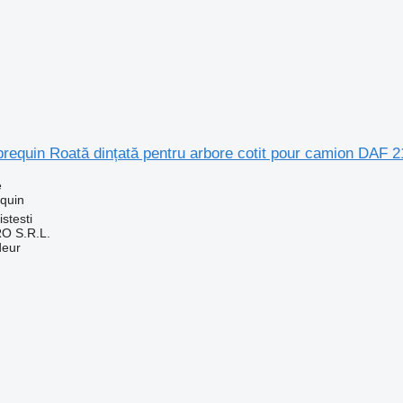
brequin Roată dințată pentru arbore cotit pour camion DAF 
e
equin
stesti
O S.R.L.
deur