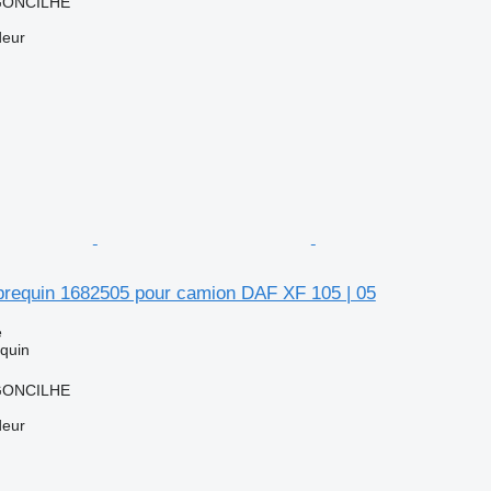
RGONCILHE
deur
ebrequin 1682505 pour camion DAF XF 105 | 05
e
equin
RGONCILHE
deur