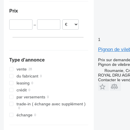
Roumanie
Prix
Pays-Bas
Portugal
–
1
Pignon de vile
Prix sur demand
Type d'annonce
Pignon de vilebr
vente
Roumanie, Cri
ROYAL DRU AGR
du fabricant
Contacter le ven
leasing
crédit
par versements
trade-in ( échange avec supplément )
échange