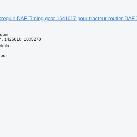
brequin DAF Timing gear 1641617 pour tracteur routier DAF
equin
4, 1425810, 1805278
eküla
deur