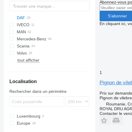
Abonnez-vous pou
S'abonner
DAF
En cliquant ici, 
IVECO
CF
BF
MAN
XF
D-series
EuroCargo
Crossway
CF 450
Mercedes-Benz
Stralis
Daily
TGA
CF 460
XF 95
Scania
Trakker
Magelys
TGL
A-Class
Atleon
Magnum
XF 105
Volvo
Proway
TGM
Actros
Midliner
L-series
XF 106
XF 105 460
tout afficher
TGS
Antos
Premium
P-series
B-series
XF 450
TGX
Arocs
R-series
FH
XF 460
1
Atego
FL
Localisation
Axor
FM
Pignon de vil
MB
FMX
Rechercher dans un périmètre
Prix sur demand
Pignon de vilebr
Roumanie, Cri
ROYAL DRU AGR
Contacter le ven
Luxembourg
Europe
Estonie