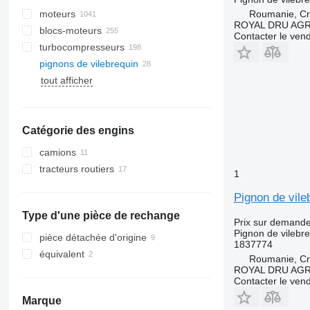
Roumanie, Cri
moteurs
ROYAL DRU AGR
blocs-moteurs
Contacter le ven
turbocompresseurs
pignons de vilebrequin
tout afficher
Catégorie des engins
camions
tracteurs routiers
1
Pignon de vile
Type d'une pièce de rechange
Prix sur demand
Pignon de vilebr
pièce détachée d'origine
1837774
équivalent
Roumanie, Cri
ROYAL DRU AGR
Contacter le ven
Marque