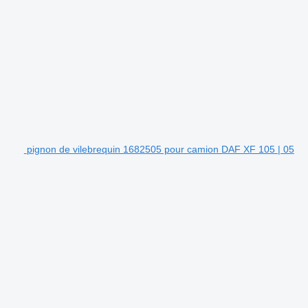
pignon de vilebrequin 1682505 pour camion DAF XF 105 | 05