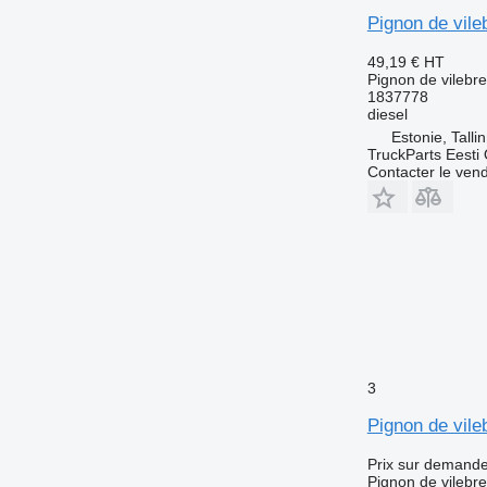
Pignon de vile
49,19 €
HT
Pignon de vilebr
1837778
diesel
Estonie, Talli
TruckParts Eesti
Contacter le ven
3
Pignon de vi
Prix sur demand
Pignon de vilebr