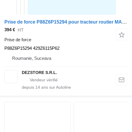
Prise de force P88Z6P15294 pour tracteur routier MAN TGX
394 €
HT
Prise de force
P88Z6P15294 429Z6115P62
Roumanie, Suceava
DEZSTORE S.R.L.
depuis
14
ans sur Autoline