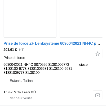
Prise de force ZF Lenksysteme 6090042021 NH4C pour tracteur routier MAN TGL, TGM, TGS, TGX (2005-2021)
201,61 €
HT
Prise de force
6090042021 NH4C 8870526 81381006773
diesel
81.38100-6773 81381006691 81.38100-6691
81381009773 81.38100...
Estonie, Tallinn
TruckParts Eesti OÜ