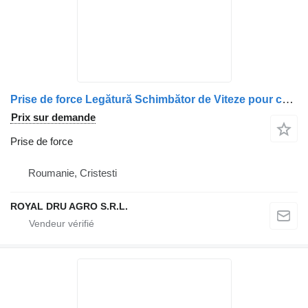
Prise de force Legătură Schimbător de Viteze pour camion MAN 81326706280 / 85326605012 / 81953016170 / 81953016171 / 85951100001
Prix sur demande
Prise de force
Roumanie, Cristesti
ROYAL DRU AGRO S.R.L.