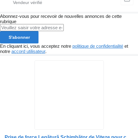
Abonnez-vous pour recevoir de nouvelles annonces de cette
rubrique
S'abonner
En cliquant ici, vous acceptez notre
politique de confidentialité
et
notre
accord utilisateur
.
Prise de force Legătură Schimbător de Viteze pour camion MAN 81326906058 / 81326906058 / 81325200093 / 81321030191 / 81321030189 / 81325506016 / 81325506013 / 81325200093 / 81321030191 / 81321030189 / 81325506016