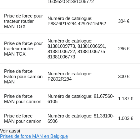
1609520 81381006772
Prise de force pour
Numéro de catalogue:
tracteur routier
394 €
P88Z6P15294 429Z6115P62
MAN TGX
Numéro de catalogue:
Prise de force pour
81381009773, 81381006691,
tracteur routier
286 €
81381006722, 81381006775
MAN TGX
81381006773
Prise de force
Numéro de catalogue:
Eaton pour camion
300 €
P2802R294
MAN
Prise de force
Numéro de catalogue: 81.67560-
1.137 €
MAN pour camion
6105
Prise de force
Numéro de catalogue: 81.38100-
1.003 €
MAN pour camion
6906
Voir aussi
Prises de force MAN en Belgique