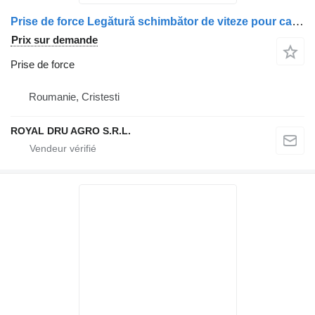
Prise de force Legătură schimbător de viteze pour camion MAN 81321030191 / 81321030189 / 81321030179 / 81325506016 / 81325506013 / 81325200094
Prix sur demande
Prise de force
Roumanie, Cristesti
ROYAL DRU AGRO S.R.L.