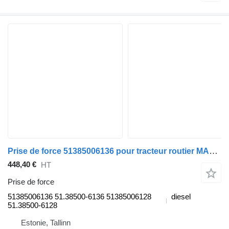
Prise de force 51385006136 pour tracteur routier MAN TGL, TGM, TGS, TGX (2005-2021)
448,40 €
HT
Prise de force
51385006136 51.38500-6136 51385006128
diesel
51.38500-6128
Estonie, Tallinn