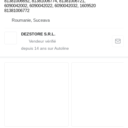
81381006692, 81381006774, 81381006721,
6090042002, 6090042022, 6090042032, 1609520
81381006772
Roumanie, Suceava
DEZSTORE S.R.L.
depuis
14
ans sur Autoline