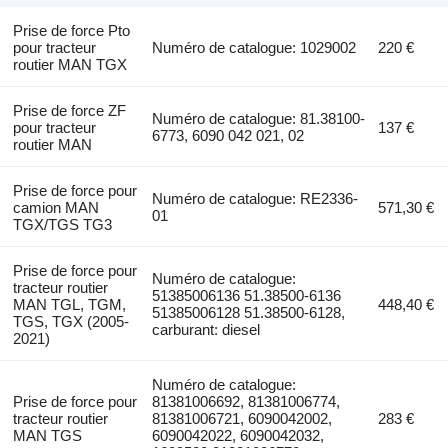
Prise de force Pto
pour tracteur
Numéro de catalogue: 1029002
220 €
routier MAN TGX
Prise de force ZF
Numéro de catalogue: 81.38100-
pour tracteur
137 €
6773, 6090 042 021, 02
routier MAN
Prise de force pour
Numéro de catalogue: RE2336-
camion MAN
571,30 €
01
TGX/TGS TG3
Prise de force pour
Numéro de catalogue:
tracteur routier
51385006136 51.38500-6136
MAN TGL, TGM,
448,40 €
51385006128 51.38500-6128,
TGS, TGX (2005-
carburant: diesel
2021)
Numéro de catalogue:
Prise de force pour
81381006692, 81381006774,
tracteur routier
81381006721, 6090042002,
283 €
MAN TGS
6090042022, 6090042032,