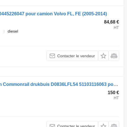
 0445226047 pour camion Volvo FL, FE (2005-2014)
84,68 €
HT
2
diesel
Contacter le vendeur
Rampe d'injection Bosch Fuel System Commonrail drukbuis D0836LFL54 51103116063 pour camion
150 €
HT
Contacter le vendeur