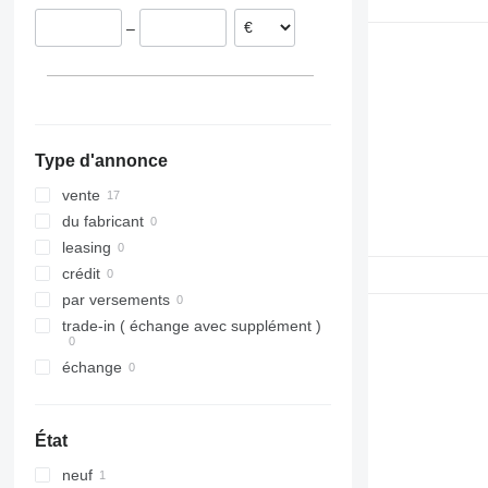
Roumanie
–
Pologne
Portugal
Pays-Bas
Type d'annonce
vente
du fabricant
leasing
crédit
par versements
trade-in ( échange avec supplément )
échange
État
neuf