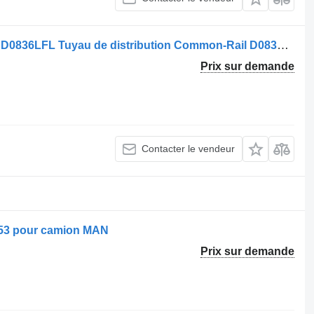
Rampe d'injection Bosch Lions City / D0836LFL Tuyau de distribution Common-Rail D0836LFL ; 51103116063 pour camion MAN TGL / TGM
Prix sur demande
Contacter le vendeur
053 pour camion MAN
Prix sur demande