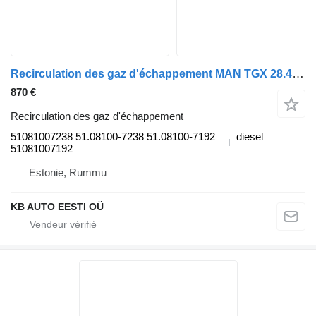
Recirculation des gaz d'échappement MAN TGX 28.480 (01.07-) 51081007238 pour camion MAN TGL, TGM, TGS, TGX (2005-2021)
870 €
Recirculation des gaz d'échappement
51081007238 51.08100-7238 51.08100-7192
diesel
51081007192
Estonie, Rummu
KB AUTO EESTI OÜ