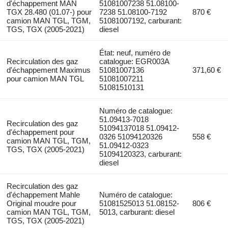
d'échappement MAN
51081007238 51.08100-
TGX 28.480 (01.07-) pour
7238 51.08100-7192
870 €
camion MAN TGL, TGM,
51081007192, carburant:
TGS, TGX (2005-2021)
diesel
État: neuf, numéro de
Recirculation des gaz
catalogue: EGR003A
d'échappement Maximus
51081007136
371,60 €
pour camion MAN TGL
51081007211
51081510131
Numéro de catalogue:
51.09413-7018
Recirculation des gaz
51094137018 51.09412-
d'échappement pour
0326 51094120326
558 €
camion MAN TGL, TGM,
51.09412-0323
TGS, TGX (2005-2021)
51094120323, carburant:
diesel
Recirculation des gaz
d'échappement Mahle
Numéro de catalogue:
Original moudre pour
51081525013 51.08152-
806 €
camion MAN TGL, TGM,
5013, carburant: diesel
TGS, TGX (2005-2021)