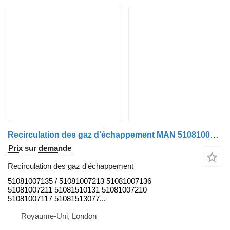
Recirculation des gaz d'échappement MAN 51081007135 pour camion MAN TGL
Prix sur demande
Recirculation des gaz d'échappement
51081007135 / 51081007213 51081007136
51081007211 51081510131 51081007210
51081007117 51081513077...
Royaume-Uni, London