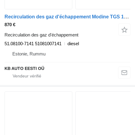
Recirculation des gaz d'échappement Modine TGS 18.400 (01.07-) 51.08100-7141 pour camion MAN TGL, TGM, TGS, TGX (2005-2021)
870 €
Recirculation des gaz d'échappement
51.08100-7141 51081007141
diesel
Estonie, Rummu
KB AUTO EESTI OÜ