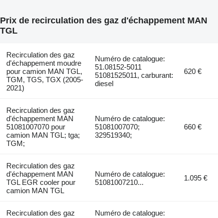
Prix de recirculation des gaz d'échappement MAN
TGL
Recirculation des gaz
Numéro de catalogue:
d'échappement moudre
51.08152-5011
pour camion MAN TGL,
620 €
51081525011, carburant:
TGM, TGS, TGX (2005-
diesel
2021)
Recirculation des gaz
d'échappement MAN
Numéro de catalogue:
51081007070 pour
51081007070;
660 €
camion MAN TGL; tga;
329519340;
TGM;
Recirculation des gaz
d'échappement MAN
Numéro de catalogue:
1.095 €
TGL EGR cooler pour
51081007210...
camion MAN TGL
Recirculation des gaz
Numéro de catalogue: