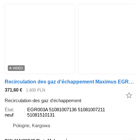
VIDÉO
Recirculation des gaz d'échappement Maximus EGR003A pour camion MAN TGL
371,60 €
1.600 PLN
Recirculation des gaz d'échappement
État
EGR003A 51081007136 51081007211
neuf
51081510131
Pologne, Kargowa