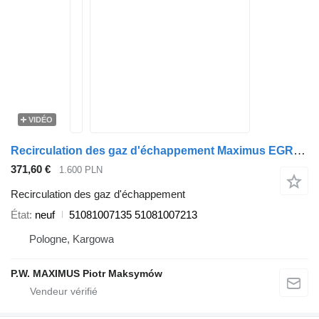
VIDÉO
Recirculation des gaz d'échappement Maximus EGR007A 51081007135 pour camion MAN TGL
371,60 €
1.600 PLN
Recirculation des gaz d'échappement
État
neuf
51081007135 51081007213
Pologne, Kargowa
P.W. MAXIMUS Piotr Maksymów