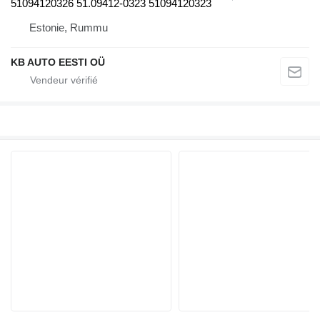
51094120326 51.09412-0323 51094120323
Estonie, Rummu
KB AUTO EESTI OÜ