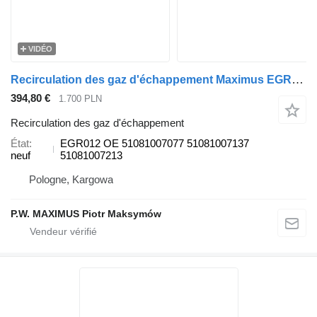
VIDÉO
Recirculation des gaz d'échappement Maximus EGR012 pour camion MAN TGL-D08
394,80 €
1.700 PLN
Recirculation des gaz d'échappement
État
EGR012 OE 51081007077 51081007137
neuf
51081007213
Pologne, Kargowa
P.W. MAXIMUS Piotr Maksymów