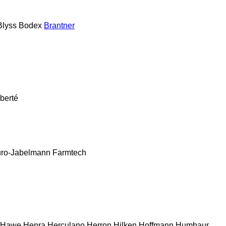
Blyss
Bodex
Brantner
berté
ro-Jabelmann
Farmtech
Hawe
Henra
Herculano
Herron
Hilken
Hoffmann
Humbaur