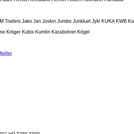
M Trailers
Jako
Jan
Joskin
Jumbo
Junkkari
Jyki
KUKA
KWB
K
ne
Kröger
Kubix
Kumlin
Kässbohrer
Kögel
eiller