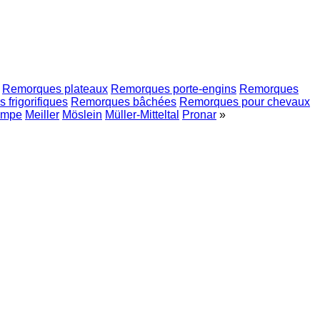
Remorques plateaux
Remorques porte-engins
Remorques
frigorifiques
Remorques bâchées
Remorques pour chevaux
ampe
Meiller
Möslein
Müller-Mitteltal
Pronar
»