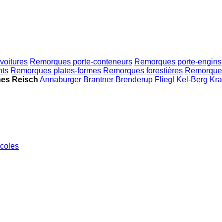
voitures
Remorques porte-conteneurs
Remorques porte-engins
nts
Remorques plates-formes
Remorques forestières
Remorques 
es Reisch
Annaburger
Brantner
Brenderup
Fliegl
Kel-Berg
Kr
coles