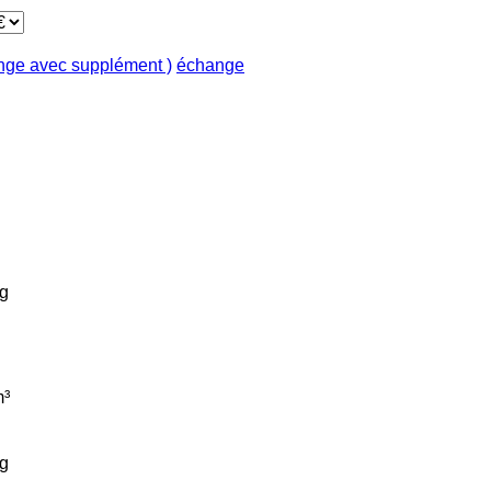
ange avec supplément )
échange
g
³
g