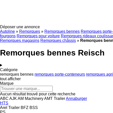
Déposer une annonce
Autoline
»
Remorques
»
Remorques bennes
Remorques porte-
fourgons
Remorques pour voiture
Remorques rideaux coulissa
Remorques magasins
Remorques châssis
»
Remorques benn
Remorques bennes Reisch
Catégorie
remorques bennes
remorques porte-conteneurs
remorques agri
tout afficher
Marque
Aucun résultat trouvé pour cette recherche
ABC
AJK
AM Machinery
AMT Trailer
Annaburger
HTS
Arel Trailer
BFZ
BSS
PS