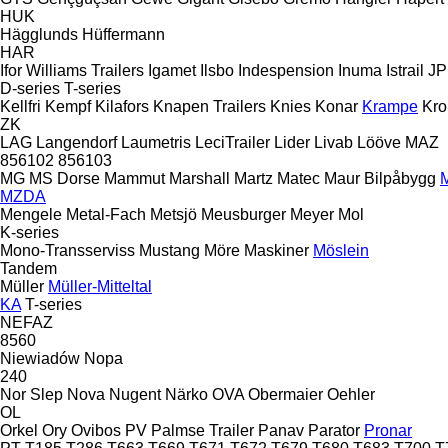
HUK
Hägglunds
Hüffermann
HAR
Ifor Williams Trailers
Igamet
Ilsbo
Indespension
Inuma
Istrail
JP
D-series
T-series
Kellfri
Kempf
Kilafors
Knapen Trailers
Knies
Konar
Krampe
Kro
ZK
LAG
Langendorf
Laumetris
LeciTrailer
Lider
Livab
Lööve
MAZ
856102
856103
MG
MS Dorse
Mammut
Marshall
Martz
Matec
Maur Bilpåbygg
M
MZDA
Mengele
Metal-Fach
Metsjö
Meusburger
Meyer
Mol
K-series
Mono-Transserviss
Mustang
Möre Maskiner
Möslein
Tandem
Müller
Müller-Mitteltal
KA
T-series
NEFAZ
8560
Niewiadów
Nopa
240
Nor Slep
Nova
Nugent
Närko
OVA
Obermaier
Oehler
OL
Orkel
Ory
Ovibos
PV
Palmse Trailer
Panav
Parator
Pronar