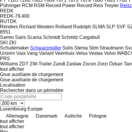
PT
T185
T286
T663
T669
T671
T672
T679
T680
T683
T700
T
Pühringer
RCM
RSM
Record Power
Record
Reis Treyler
Reis
REDK
REDK-79.400
RUTDK
Renders
Richard Western
Rolland
Rudolph
SLMA
SLP
SVF
S
8551
Samro
Saris
Scania
Schmidt
Schmitz Cargobull
SKI
ZKI
Schuitemaker
Schwarzmüller
Solis
Stema
Stim
Strautmann
Sv
Unsinn
Vaia
Vang
Variant
Veenhuis
Velsa
Vestas
Volvo
WABC
PRS
Williams
ZDT
ZW-Trailer
Zandt
Zasław
Zocon
Zorzi
Özkan Tar
tout afficher
Grue auxiliaire de chargement
Grue auxiliaire de chargement
Localisation
Rechercher dans un périmètre
Luxembourg
Europe
Allemagne
Danemark
Autriche
Pologne
tout afficher
tout afficher
Prix