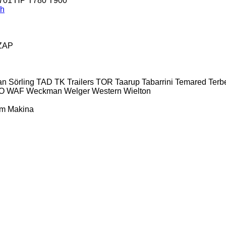
701 HP
T780
T900
ch
ZAP
an
Sörling
TAD
TK Trailers
TOR
Taarup
Tabarrini
Temared
Terb
O
WAF
Weckman
Welger
Western
Wielton
ım Makina