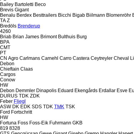
Bailey
Bartoletti
Beco
Brevis
Gigant
Benalu
Berdex
Besttrailers
Bicchi
Bigab
Biilmann
Blomenröhr
TA
Z
Bredöls
Brenderup
4260
Briab
Brian James
Brimont
Bulthuis
Burg
BPA
CMT
PT
CN Agro
Carlmans
Carnehl
Carro
Castera
Ceytreyler
Cheval Li
Debon
Chieftain
Claas
Cargos
Conow
HW
Debon
Demmler
Dinapolis
Eduard
Ekengårds
Erdallar
Esve
Eu
DURUS
TDK
ZDK
Feber
Fliegl
ASW
DK
EDK
SDS
TDK
TMK
TSK
Ford
Fortschritt
HW
Fortuna
Foss
Foss-Eik
Fuhrmann
GKB
819
8328
GTS
Gençgüçsan
Gewe
Gigant
Gisebo
Gremo
Hangler
Hapert