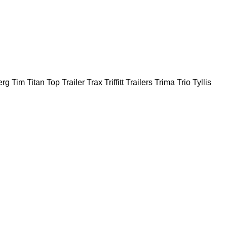
erg
Tim
Titan
Top Trailer
Trax
Triffitt Trailers
Trima
Trio
Tyllis