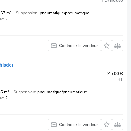
TVA incluse
,67 m³
Suspension
pneumatique/pneumatique
ux
2
Contacter le vendeur
chlader
2.700 €
HT
85 m³
Suspension
pneumatique/pneumatique
ux
2
Contacter le vendeur