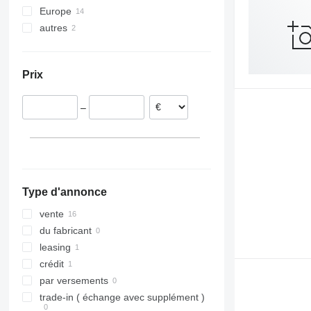
Europe
ZWP
T700
ZWF
ZPS 180
autres
Allemagne
T900
ZWP 180
Roumanie
Ukraine
Pologne
Prix
République tchèque
Pays-Bas
–
Hongrie
Autriche
Type d'annonce
vente
du fabricant
leasing
crédit
par versements
trade-in ( échange avec supplément )