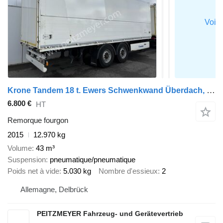
Krone Tandem 18 t. Ewers Schwenkwand Überdach, Hecktüren tiefgekuppel
6.800 €
HT
Remorque fourgon
2015
12.970 kg
Volume
43 m³
Suspension
pneumatique/pneumatique
Poids net à vide
5.030 kg
Nombre d'essieux
2
Allemagne, Delbrück
PEITZMEYER Fahrzeug- und Gerätevertrieb