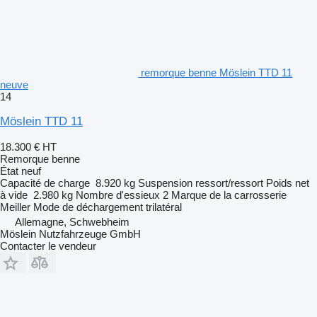
remorque benne Möslein TTD 11
neuve
14
Möslein TTD 11
18.300 €
HT
Remorque benne
État
neuf
Capacité de charge
8.920 kg
Suspension
ressort/ressort
Poids net
à vide
2.980 kg
Nombre d'essieux
2
Marque de la carrosserie
Meiller
Mode de déchargement
trilatéral
Allemagne, Schwebheim
Möslein Nutzfahrzeuge GmbH
Contacter le vendeur