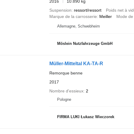
2016
10.890 kg
Suspension
ressort/ressort
Poids net à vi
Marque de la carrosserie
Meiller
Mode de
Allemagne, Schwebheim
Möslein Nutzfahrzeuge GmbH
Müller-Mitteltal KA-TA-R
Remorque benne
2017
Nombre d'essieux
2
Pologne
FIRMA LUKI Łukasz Wieczorek