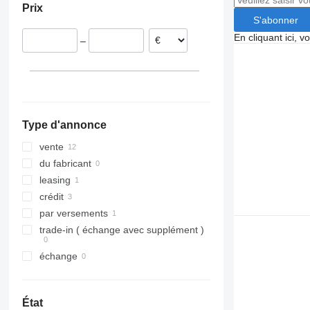
Prix
Lituanie
S'abonner
En cliquant ici, 
–
Type d'annonce
vente
du fabricant
leasing
crédit
par versements
trade-in ( échange avec supplément )
échange
État