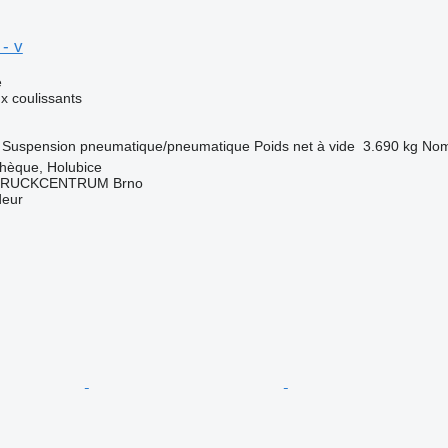
- v
e
 coulissants
Suspension
pneumatique/pneumatique
Poids net à vide
3.690 kg
Nom
chèque, Holubice
RUCKCENTRUM Brno
deur