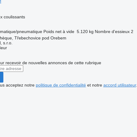
M
 coulissants
matique/pneumatique
Poids net à vide
5.120 kg
Nombre d'essieux
2
chèque, Třebechovice pod Orebem
 s.r.o.
deur
r recevoir de nouvelles annonces de cette rubrique
vous acceptez notre
politique de confidentialité
et notre
accord utilisateur