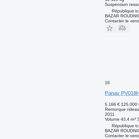
Suspension
resso
République t
BAZAR ROUDNI
Contacter le ven
16
Panav PV018
5.166 €
125.000
Remorque rideaux
2011
Volume
43,4 m³
République t
BAZAR ROUDNI
Contacter le ven