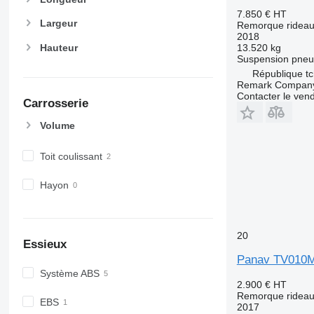
7.850 €
HT
Largeur
Remorque rideaux
2018
Hauteur
13.520 kg
Suspension
pneu
République t
Remark Company,
Contacter le ven
Carrosserie
Volume
Toit coulissant
Hayon
20
Essieux
Panav TV010
Système ABS
2.900 €
HT
Remorque rideaux
EBS
2017