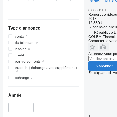
Panav TV018
8.000 €
HT
Remorque rideaux
2018
12.880 kg
Suspension
pneu
Type d'annonce
République t
vente
GOLEM Financial,
Contacter le ven
du fabricant
leasing
Abonnez-vous pou
crédit
par versements
S'abonner
trade-in ( échange avec supplément )
En cliquant ici, 
échange
Année
–
1