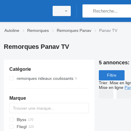
Autoline
Remorques
Remorques Panav
Panav TV
Remorques Panav TV
5 annonces:
Catégorie
Filtre
remorques rideaux coulissants
Trier
:
Mise en lig
Mise en ligne
Par
Marque
Blyss
PA
HTS
GTB
PS
22
Brevis
Fliegl
TPW
PSX
Jupiter
E
1205
A Transporter
3 series
BPA
PT
202
CSD
Debon
Cargos
T 38
HW
A1010
LVA
A-series
L-series
S-series
DURUS
MAX
Ducato