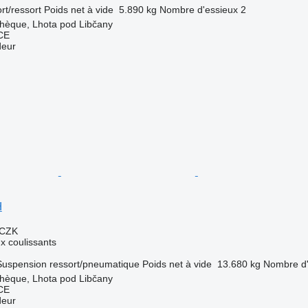
rt/ressort
Poids net à vide
5.890 kg
Nombre d'essieux
2
chèque, Lhota pod Libčany
CE
deur
H
 CZK
 coulissants
Suspension
ressort/pneumatique
Poids net à vide
13.680 kg
Nombre d'
chèque, Lhota pod Libčany
CE
deur