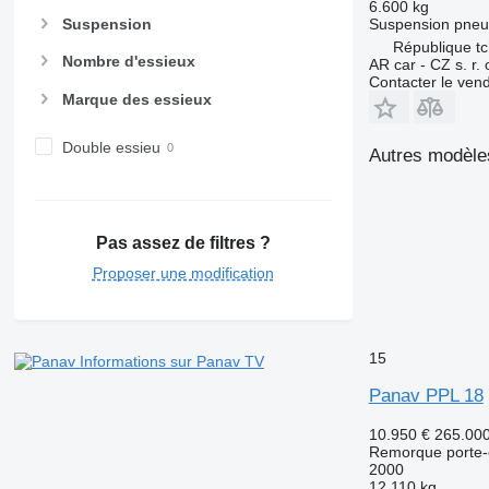
6.600 kg
Suspension
pneu
Suspension
République t
Nombre d'essieux
AR car - CZ s. r. 
Contacter le ven
Marque des essieux
Double essieu
Autres modèle
Pas assez de filtres ?
Proposer une modification
15
Informations sur Panav TV
Panav PPL 18
10.950 €
265.00
Remorque porte-
2000
12.110 kg