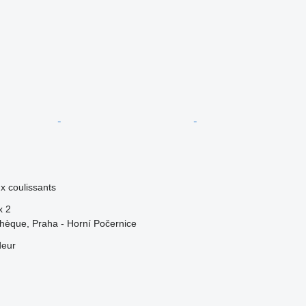
 coulissants
x
2
hèque, Praha - Horní Počernice
deur