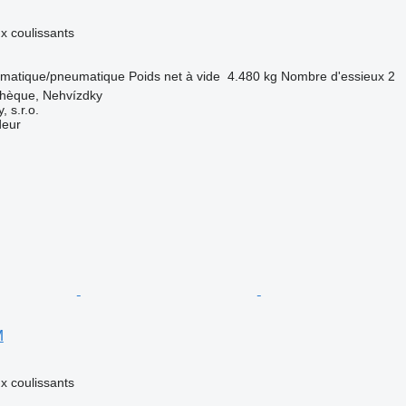
 coulissants
matique/pneumatique
Poids net à vide
4.480 kg
Nombre d'essieux
2
chèque, Nehvízdky
 s.r.o.
deur
M
 coulissants