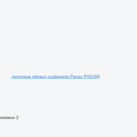
remorque rideaux coulissants Panav PV018H
essieux
2