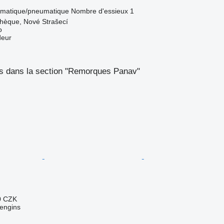
matique/pneumatique
Nombre d'essieux
1
chèque, Nové Strašecí
o
deur
s dans la section "Remorques Panav"
0 CZK
engins