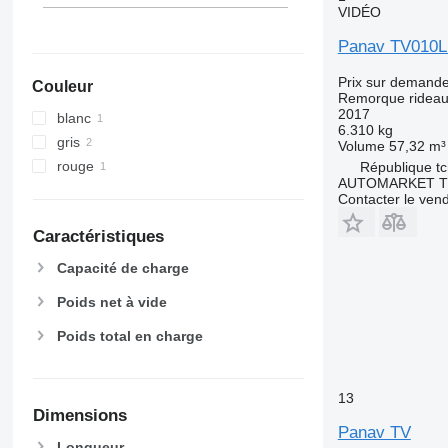
VIDÉO
Panav TV010L 
Prix sur demand
Couleur
Remorque rideaux
2017
blanc
6.310 kg
gris
Volume
57,32 m³
rouge
République t
AUTOMARKET T
Contacter le ven
Caractéristiques
Capacité de charge
Poids net à vide
Poids total en charge
13
Dimensions
Panav TV
Longueur