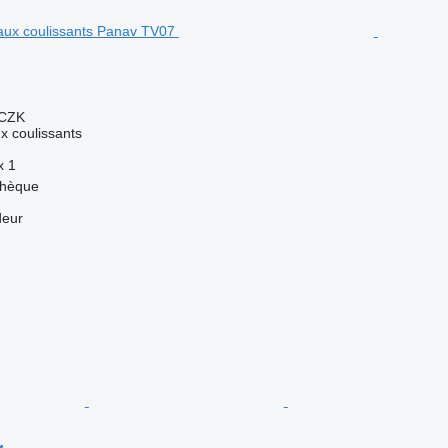
 CZK
 coulissants
x
1
chèque
deur