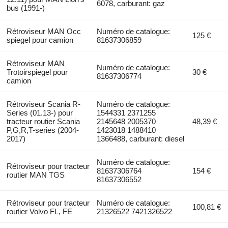
6078, carburant: gaz
bus (1991-)
Rétroviseur MAN Occ
Numéro de catalogue:
125 €
spiegel pour camion
81637306859
Rétroviseur MAN
Numéro de catalogue:
Trotoirspiegel pour
30 €
81637306774
camion
Rétroviseur Scania R-
Numéro de catalogue:
Series (01.13-) pour
1544331 2371255
tracteur routier Scania
2145648 2005370
48,39 €
P,G,R,T-series (2004-
1423018 1488410
2017)
1366488, carburant: diesel
Numéro de catalogue:
Rétroviseur pour tracteur
81637306764
154 €
routier MAN TGS
81637306552
Rétroviseur pour tracteur
Numéro de catalogue:
100,81 €
routier Volvo FL, FE
21326522 7421326522