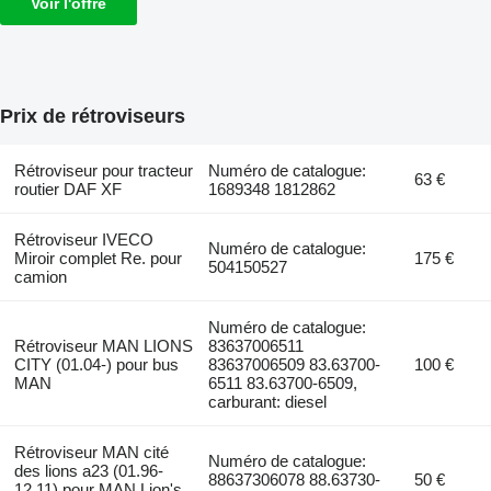
Voir l'offre
Prix de rétroviseurs
Rétroviseur pour tracteur
Numéro de catalogue:
63 €
routier DAF XF
1689348 1812862
Rétroviseur IVECO
Numéro de catalogue:
Miroir complet Re. pour
175 €
504150527
camion
Numéro de catalogue:
Rétroviseur MAN LIONS
83637006511
CITY (01.04-) pour bus
83637006509 83.63700-
100 €
MAN
6511 83.63700-6509,
carburant: diesel
Rétroviseur MAN cité
Numéro de catalogue:
des lions a23 (01.96-
88637306078 88.63730-
50 €
12.11) pour MAN Lion's