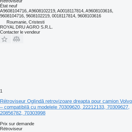
Rétroviseur
État
neuf
A9608104716, A9608102219, A0018117814, A9608103616,
9608104716, 9608102219, 0018117814, 9608103616
Roumanie, Cristesti
ROYAL DRU AGRO S.R.L.
Contacter le vendeur
1
Rétroviseur Oglindă retrovizoare dreapta pour camion Volvo
– compatibilă cu modelele 70309620, 22212133, 70309627,
20856782, 70303998
Prix sur demande
Rétroviseur