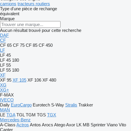
camions
tracteurs routiers
Type d'une pièce de rechange
équivalent
Marque
Aucun résultat trouvé pour cette recherche
DAF
CF
CF 65
CF 75
CF 85
CF 450
LF
LF 45
LF 45 180
LF 55
LF 55 180
XF
XF 95
XF 105
XF 106
XF 480
XG
XG+
F-MAX
IVECO
Daily
EuroCargo
Eurotech
S-Way
Stralis
Trakker
MAN
LE
TGA
TGL
TGM
TGS
TGX
Mercedes-Benz
A-Class
Actros
Antos
Arocs
Atego
Axor
LK
MB
Sprinter
Viano
Vito
Canter