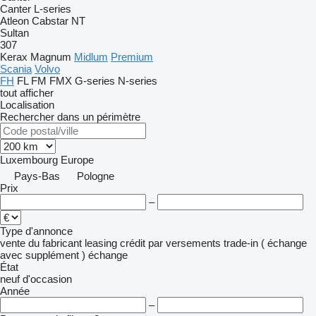
Canter
L-series
Atleon
Cabstar
NT
Sultan
307
Kerax
Magnum
Midlum
Premium
Scania
Volvo
FH
FL
FM
FMX
G-series
N-series
tout afficher
Localisation
Rechercher dans un périmètre
Luxembourg
Europe
Pays-Bas
Pologne
Prix
–
Type d'annonce
vente
du fabricant
leasing
crédit
par versements
trade-in ( échange
avec supplément )
échange
État
neuf
d'occasion
Année
–