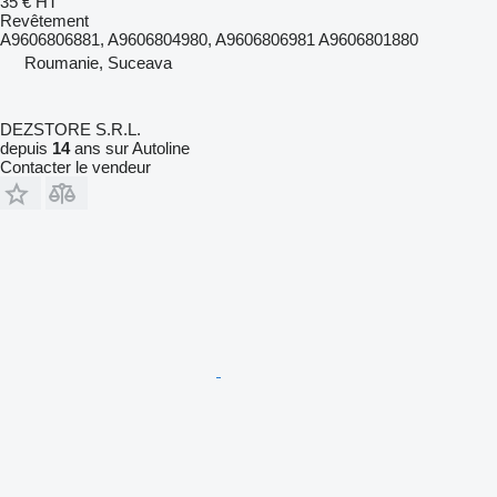
35 €
HT
Revêtement
A9606806881, A9606804980, A9606806981 A9606801880
Roumanie, Suceava
DEZSTORE S.R.L.
depuis
14
ans sur Autoline
Contacter le vendeur