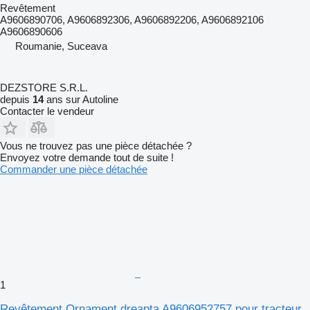
Revêtement
A9606890706, A9606892306, A9606892206, A9606892106
A9606890606
Roumanie, Suceava
DEZSTORE S.R.L.
depuis
14
ans sur Autoline
Contacter le vendeur
Vous ne trouvez pas une pièce détachée ?
Envoyez votre demande tout de suite !
Commander une pièce détachée
1
Revêtement Ornament dreapta A9606952757 pour tracteur