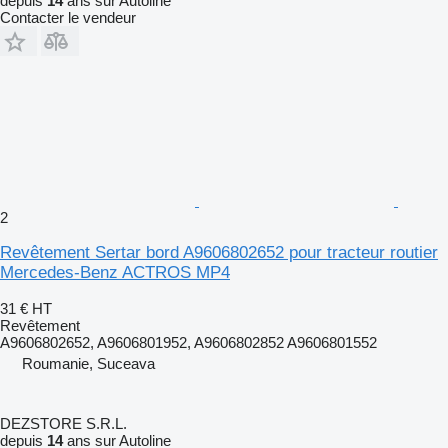
depuis
14
ans sur Autoline
Contacter le vendeur
2
Revêtement Sertar bord A9606802652 pour tracteur routier
Mercedes-Benz ACTROS MP4
31 €
HT
Revêtement
A9606802652, A9606801952, A9606802852 A9606801552
Roumanie, Suceava
DEZSTORE S.R.L.
depuis
14
ans sur Autoline