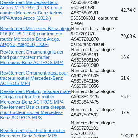
Revêtement Mercedes-Benz
A9606801580
Actros MP4 2551 (01.13-) pour
9606801580
42,74 €
camion Mercedes-Benz Actros
A9606806381
MP4 Antos Arocs (2012-)
9606806381, carburant:
diesel
Revêtement Mercedes-Benz atego
Numéro de catalogue:
816 (01.98-12.04) pour tracteur
9407201870
79,03 €
routier Mercedes-Benz Atego,
A9407201870,
Atego 2, Atego 3 (1996-)
carburant: diesel
Numéro de catalogue:
Revêtement Ornament grila aer
A9606808481,
bord pour tracteur routier
16 €
A9606805180
Mercedes-Benz ACTROS MP4
A9606801980
Numéro de catalogue:
Revêtement Ornament trapa pour
A9607801509,
tracteur routier Mercedes-Benz
31 €
A9607840156
ACTROS MP4
A9607840056
Revêtement Prelungire scara mare
Numéro de catalogue:
stanga pour tracteur routier
A9608847275
55 €
Mercedes-Benz ACTROS MP4
A9608847475
Revêtement Usa cuseta dreapta
Numéro de catalogue:
pour tracteur routier Mercedes-
47 €
A9437500502
Benz ACTROS MP3
Numéro de catalogue:
A9607201101
Revêtement pour tracteur routier
9607201101
Mercedes-Benz Actros MP5
100,81 €