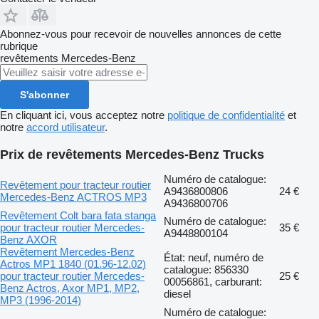
Abonnez-vous pour recevoir de nouvelles annonces de cette
rubrique
revêtements
Mercedes-Benz
S'abonner
En cliquant ici, vous acceptez notre
politique de confidentialité
et
notre
accord utilisateur
.
Prix de revêtements Mercedes-Benz Trucks
Numéro de catalogue:
Revêtement pour tracteur routier
A9436800806
24 €
Mercedes-Benz ACTROS MP3
A9436800706
Revêtement Colt bara fata stanga
Numéro de catalogue:
pour tracteur routier Mercedes-
35 €
A9448800104
Benz AXOR
Revêtement Mercedes-Benz
État: neuf, numéro de
Actros MP1 1840 (01.96-12.02)
catalogue: 856330
pour tracteur routier Mercedes-
25 €
00056861, carburant:
Benz Actros, Axor MP1, MP2,
diesel
MP3 (1996-2014)
Numéro de catalogue: