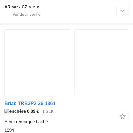
AR car - CZ s. r. o
Briab TRB3P2-36-1361
0,09 €
1 SEK
Semi-remorque bâché
1994