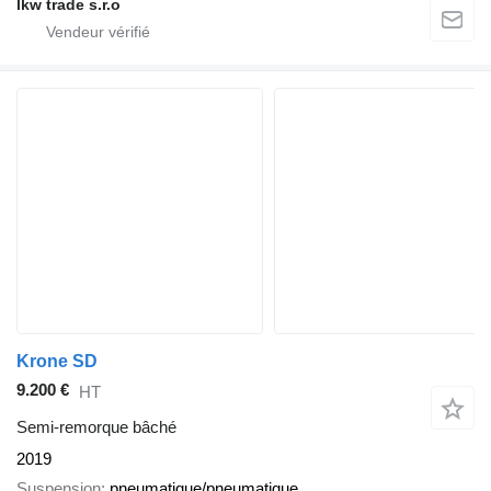
lkw trade s.r.o
Krone SD
9.200 €
HT
Semi-remorque bâché
2019
Suspension
pneumatique/pneumatique