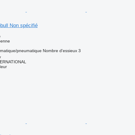
ull Non spécifié
e
benne
matique/pneumatique
Nombre d'essieux
3
y
TERNATIONAL
deur