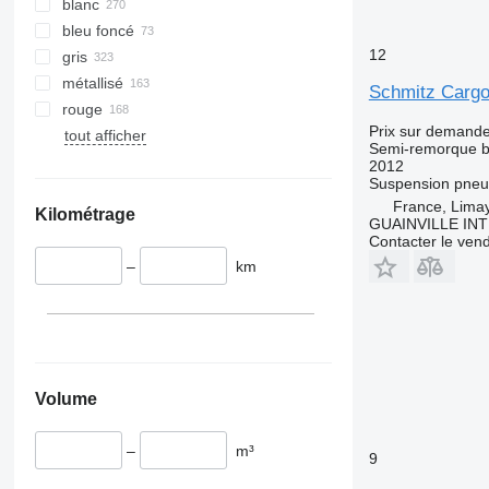
blanc
bleu foncé
12
gris
métallisé
Schmitz Cargob
rouge
Prix sur demand
tout afficher
Semi-remorque 
2012
Suspension
pneu
France, Lima
Kilométrage
GUAINVILLE IN
Contacter le ven
–
km
Volume
–
m³
9