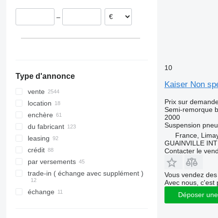
République tchèque
–
Roumanie
tout afficher
10
Type d'annonce
Kaiser Non spé
vente
Prix sur demand
location
Semi-remorque 
enchère
2000
Suspension
pneu
du fabricant
France, Lima
leasing
GUAINVILLE IN
crédit
Contacter le ven
par versements
trade-in ( échange avec supplément )
Vous vendez des 
Avec nous, c'est 
échange
Déposer une