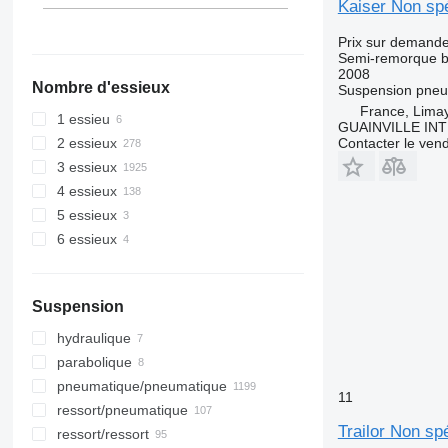
Kaiser Non spé
Prix sur demand
Semi-remorque 
2008
Nombre d'essieux
Suspension
pneu
France, Lima
1 essieu
GUAINVILLE IN
2 essieux
Contacter le ven
3 essieux
4 essieux
5 essieux
6 essieux
Suspension
hydraulique
parabolique
pneumatique/pneumatique
11
ressort/pneumatique
Trailor Non spé
ressort/ressort