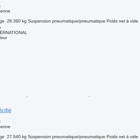
e
benne
rge
28.360 kg
Suspension
pneumatique/pneumatique
Poids net à vide
y
TERNATIONAL
deur
cifié
e
benne
rge
27.540 kg
Suspension
pneumatique/pneumatique
Poids net à vide