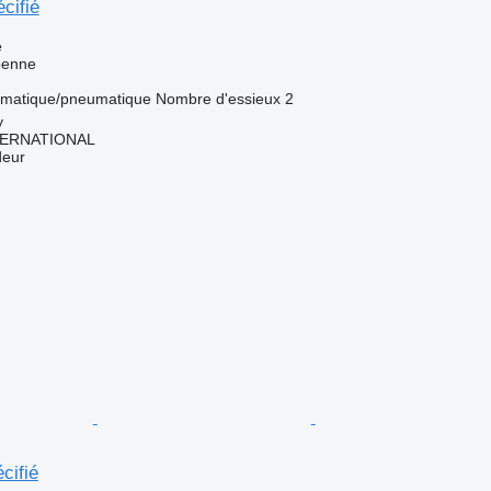
cifié
e
benne
matique/pneumatique
Nombre d'essieux
2
y
TERNATIONAL
deur
cifié