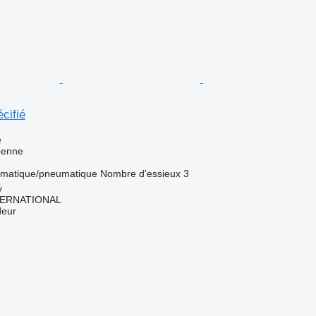
cifié
e
benne
matique/pneumatique
Nombre d'essieux
3
y
TERNATIONAL
deur