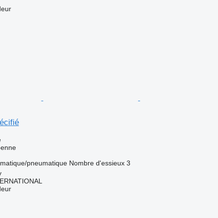
deur
cifié
e
benne
matique/pneumatique
Nombre d'essieux
3
y
TERNATIONAL
deur