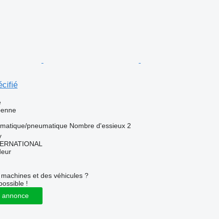
cifié
e
benne
matique/pneumatique
Nombre d'essieux
2
y
TERNATIONAL
deur
machines et des véhicules ?
possible !
 annonce