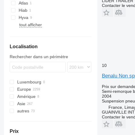
LİDER TRAİLER
Atlas
Contacter le ven
Hiab
Hyva
tout afficher
Localisation
Rechercher dans un périmètre
10
Benalu Non spé
Luxembourg
Prix sur demand
Europe
Semi-remorque 
2004
Amérique
Allemagne
Suspension
pneu
Asie
Pologne
Mexique
France, Lima
autres
Pays-Bas
États-Unis
Turquie
GUAINVILLE IN
Contacter le ven
Belgique
Chine
Ukraine
Danemark
Ouzbékistan
Argentine
Prix
France
Géorgie
Moldavie