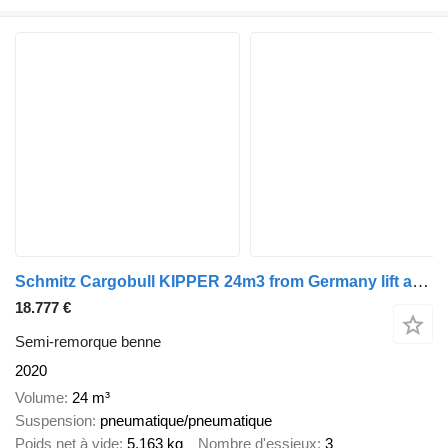
Schmitz Cargobull KIPPER 24m3 from Germany lift axle COMPLETT with MAN TGX few pi
18.777 €
Semi-remorque benne
2020
Volume
24 m³
Suspension
pneumatique/pneumatique
Poids net à vide
5.163 kg
Nombre d'essieux
3