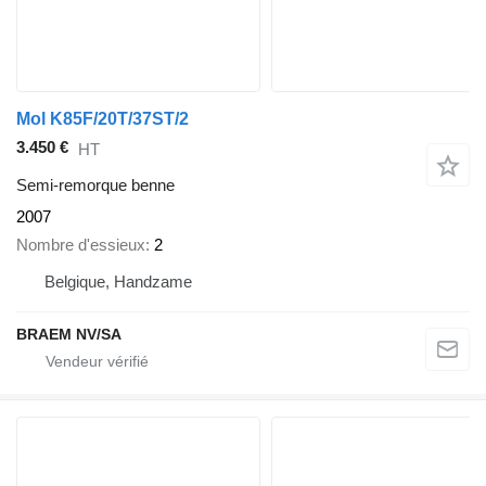
Mol K85F/20T/37ST/2
3.450 €
HT
Semi-remorque benne
2007
Nombre d'essieux
2
Belgique, Handzame
BRAEM NV/SA