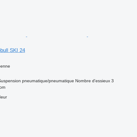
bull SKI 24
benne
Suspension
pneumatique/pneumatique
Nombre d'essieux
3
dom
deur