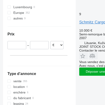
Luxembourg
Europe
9
autres
Allemagne
Schmitz Carg
Pologne
Ukraine
Pays-Bas
10.000 €
Prix
Semi-remorque 
Roumanie
2007
Lituanie
Lituanie, Kuži
–
République tchèque
JOINT STOCK C
Contacter le ven
Hongrie
Belgique
Vous vendez des 
tout afficher
Avec nous, c'est 
Déposer une
Type d'annonce
vente
location
enchère
du fabricant
leasing