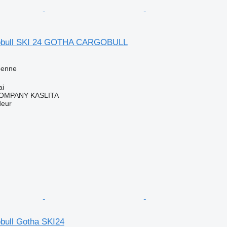
obull SKI 24 GOTHA CARGOBULL
benne
ai
OMPANY KASLITA
deur
bull Gotha SKI24