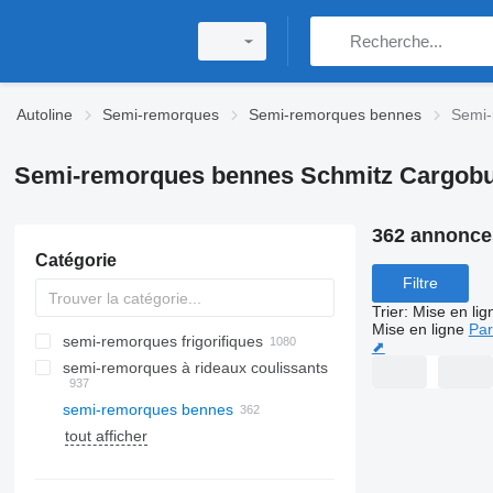
Autoline
Semi-remorques
Semi-remorques bennes
Semi-
Semi-remorques bennes Schmitz Cargobu
362 annonce
Catégorie
Filtre
Trier
:
Mise en lig
Mise en ligne
Par
semi-remorques frigorifiques
⬈
semi-remorques à rideaux coulissants
semi-remorques bennes
tout afficher