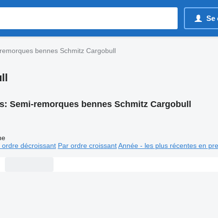
Se 
remorques bennes Schmitz Cargobull
ll
s:
Semi-remorques bennes Schmitz Cargobull
ne
 ordre décroissant
Par ordre croissant
Année - les plus récentes en pr