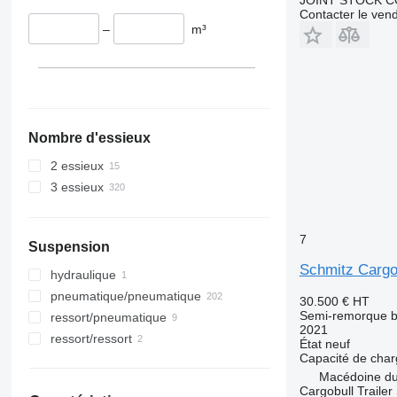
Contacter le ven
–
m³
Nombre d'essieux
2 essieux
3 essieux
7
Suspension
Schmitz Cargo
hydraulique
pneumatique/pneumatique
30.500 €
HT
Semi-remorque 
ressort/pneumatique
2021
ressort/ressort
État
neuf
Capacité de cha
Macédoine d
Cargobull Trailer