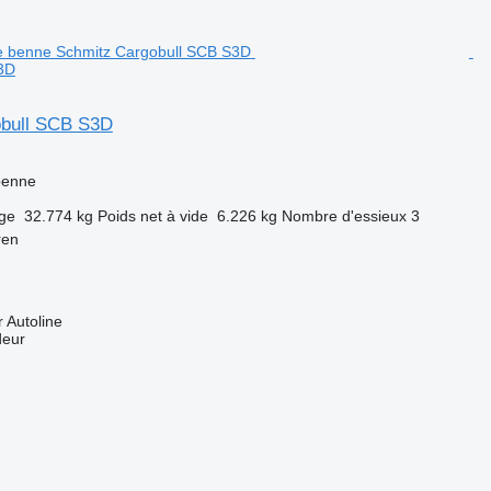
3D
obull SCB S3D
benne
rge
32.774 kg
Poids net à vide
6.226 kg
Nombre d'essieux
3
ren
 Autoline
deur