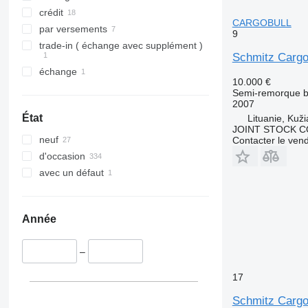
crédit
CARGOBULL
par versements
9
trade-in ( échange avec supplément )
Schmitz Carg
échange
10.000 €
Semi-remorque 
2007
État
Lituanie, Kuži
JOINT STOCK C
neuf
Contacter le ven
d'occasion
avec un défaut
Année
–
17
Schmitz Cargo