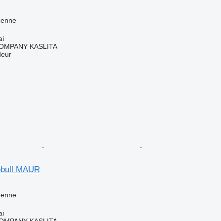
benne
ai
OMPANY KASLITA
deur
obull MAUR
benne
ai
OMPANY KASLITA