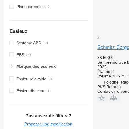
Plancher mobile
Essieux
3
Système ABS
Schmitz Cargo
EBS
36.500 €
Semi-remorque 
Marque des essieux
2026
État
neuf
Volume
26,5 m³
Essieu relevable
Pologne, Ra
PKS Ratrans
Essieu directeur
Contacter le ven
Pas assez de filtres ?
Proposer une modification