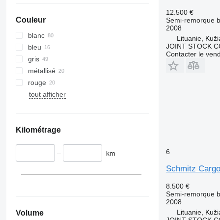
12.500 €
Couleur
Semi-remorque 
2008
blanc
Lituanie, Kuži
JOINT STOCK C
bleu
Contacter le ven
gris
métallisé
rouge
tout afficher
Kilométrage
6
–
km
Schmitz Carg
8.500 €
Semi-remorque 
2008
Lituanie, Kuži
Volume
JOINT STOCK C