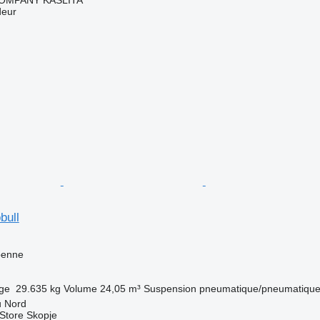
deur
bull
benne
rge
29.635 kg
Volume
24,05 m³
Suspension
pneumatique/pneumatiqu
u Nord
 Store Skopje