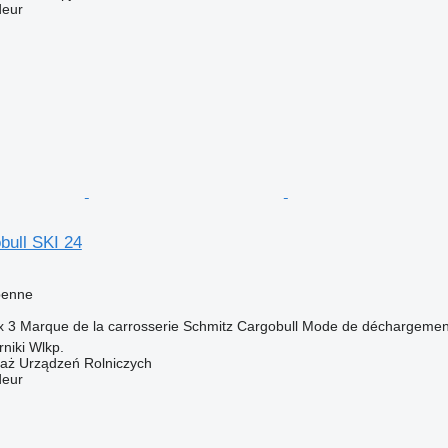
deur
bull SKI 24
benne
x
3
Marque de la carrosserie
Schmitz Cargobull
Mode de déchargemen
niki Wlkp.
daż Urządzeń Rolniczych
deur