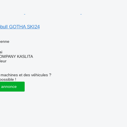
obull GOTHA SKI24
benne
ai
OMPANY KASLITA
deur
machines et des véhicules ?
possible !
 annonce