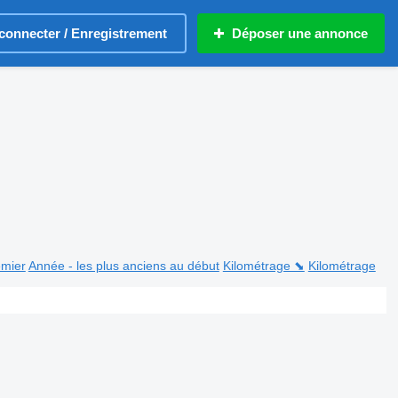
connecter / Enregistrement
Déposer une annonce
emier
Année - les plus anciens au début
Kilométrage ⬊
Kilométrage