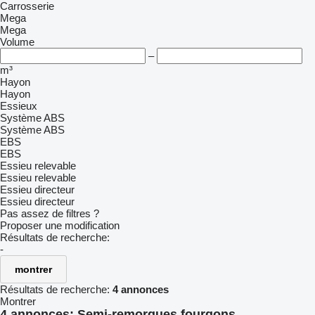
Carrosserie
Mega
Mega
Volume
–
m³
Hayon
Hayon
Essieux
Système ABS
Système ABS
EBS
EBS
Essieu relevable
Essieu relevable
Essieu directeur
Essieu directeur
Pas assez de filtres ?
Proposer une modification
Résultats de recherche:
-
montrer
Résultats de recherche:
4 annonces
Montrer
4 annonces:
Semi-remorques fourgons