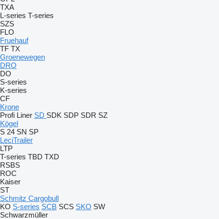
TXA
L-series
T-series
SZS
FLO
Fruehauf
TF
TX
Groenewegen
DRO
DO
S-series
K-series
CF
Krone
Profi Liner
SD
SDK
SDP
SDR
SZ
Kögel
S 24
SN
SP
LeciTrailer
LTP
T-series
TBD
TXD
RSBS
ROC
Kaiser
ST
Schmitz Cargobull
KO
S-series
SCB
SCS
SKO
SW
Schwarzmüller