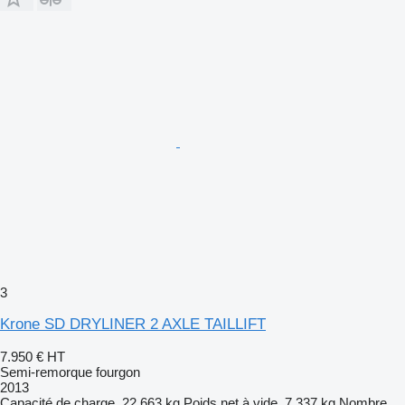
3
Krone SD DRYLINER 2 AXLE TAILLIFT
7.950 €
HT
Semi-remorque fourgon
2013
Capacité de charge
22.663 kg
Poids net à vide
7.337 kg
Nombre