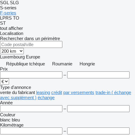
SGL
SLG
S-series
F-series
LPRS
TO
ST
tout afficher
Localisation
Rechercher dans un périmètre
Luxembourg
Europe
République tchèque
Roumanie
Hongrie
Prix
–
Type d'annonce
vente
du fabricant
leasing
crédit
par versements
trade-in ( échange
avec supplément )
échange
Année
–
Couleur
blanc
bleu
Kilométrage
–