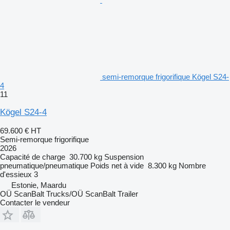
semi-remorque frigorifique Kögel S24-
4
11
Kögel S24-4
69.600 €
HT
Semi-remorque frigorifique
2026
Capacité de charge
30.700 kg
Suspension
pneumatique/pneumatique
Poids net à vide
8.300 kg
Nombre
d'essieux
3
Estonie, Maardu
OÜ ScanBalt Trucks/OÜ ScanBalt Trailer
Contacter le vendeur