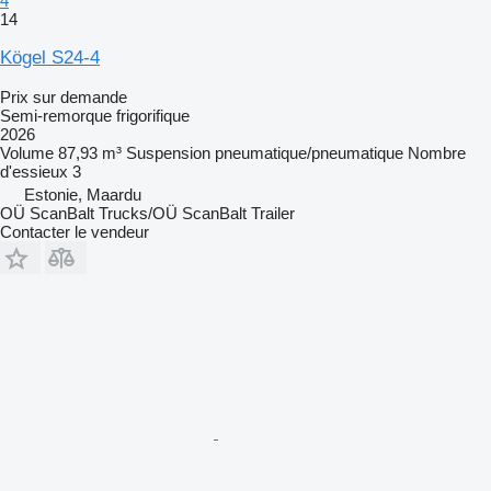
4
14
Kögel S24-4
Prix sur demande
Semi-remorque frigorifique
2026
Volume
87,93 m³
Suspension
pneumatique/pneumatique
Nombre
d'essieux
3
Estonie, Maardu
OÜ ScanBalt Trucks/OÜ ScanBalt Trailer
Contacter le vendeur