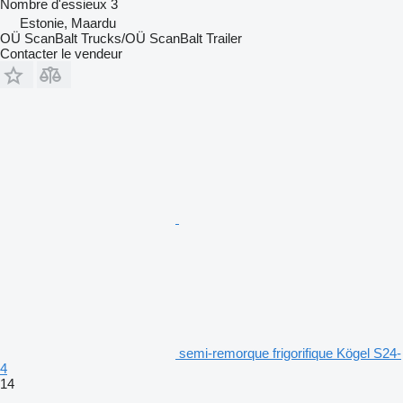
Nombre d'essieux
3
Estonie, Maardu
OÜ ScanBalt Trucks/OÜ ScanBalt Trailer
Contacter le vendeur
semi-remorque frigorifique Kögel S24-
4
14