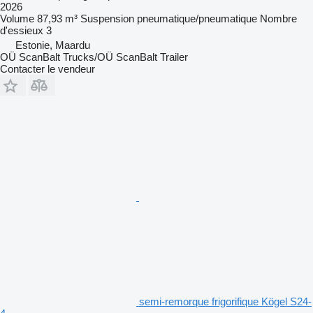
2026
Volume
87,93 m³
Suspension
pneumatique/pneumatique
Nombre
d'essieux
3
Estonie, Maardu
OÜ ScanBalt Trucks/OÜ ScanBalt Trailer
Contacter le vendeur
semi-remorque frigorifique Kögel S24-