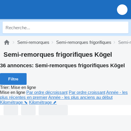
Semi-remorques
Semi-remorques frigorifiques
Semi-r
Semi-remorques frigorifiques Kögel
36 annonces:
Semi-remorques frigorifiques Kögel
Filtre
Trier
:
Mise en ligne
Mise en ligne
Par ordre décroissant
Par ordre croissant
Année - les
plus récentes en premier
Année - les plus anciens au début
Kilométrage ⬊
Kilométrage ⬈