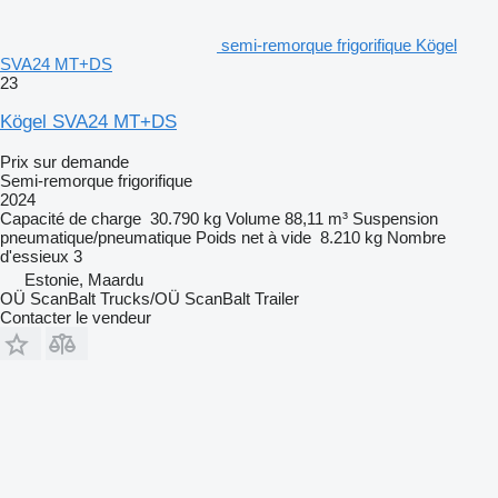
semi-remorque frigorifique Kögel
SVA24 MT+DS
23
Kögel SVA24 MT+DS
Prix sur demande
Semi-remorque frigorifique
2024
Capacité de charge
30.790 kg
Volume
88,11 m³
Suspension
pneumatique/pneumatique
Poids net à vide
8.210 kg
Nombre
d'essieux
3
Estonie, Maardu
OÜ ScanBalt Trucks/OÜ ScanBalt Trailer
Contacter le vendeur