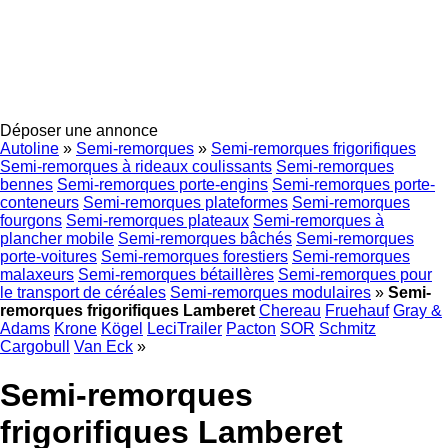
Déposer une annonce
Autoline
»
Semi-remorques
»
Semi-remorques frigorifiques
Semi-remorques à rideaux coulissants
Semi-remorques
bennes
Semi-remorques porte-engins
Semi-remorques porte-
conteneurs
Semi-remorques plateformes
Semi-remorques
fourgons
Semi-remorques plateaux
Semi-remorques à
plancher mobile
Semi-remorques bâchés
Semi-remorques
porte-voitures
Semi-remorques forestiers
Semi-remorques
malaxeurs
Semi-remorques bétaillères
Semi-remorques pour
le transport de céréales
Semi-remorques modulaires
»
Semi-
remorques frigorifiques Lamberet
Chereau
Fruehauf
Gray &
Adams
Krone
Kögel
LeciTrailer
Pacton
SOR
Schmitz
Cargobull
Van Eck
»
Semi-remorques
frigorifiques Lamberet