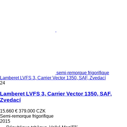
semi-remorque frigorifique
Lamberet LVFS 3, Carrier Vector 1350, SAF, Zvedací
24
Lamberet LVFS 3, Carrier Vector 1350, SAF,
Zvedací
15.660 €
379.000 CZK
Semi-remorque frigorifique
2015