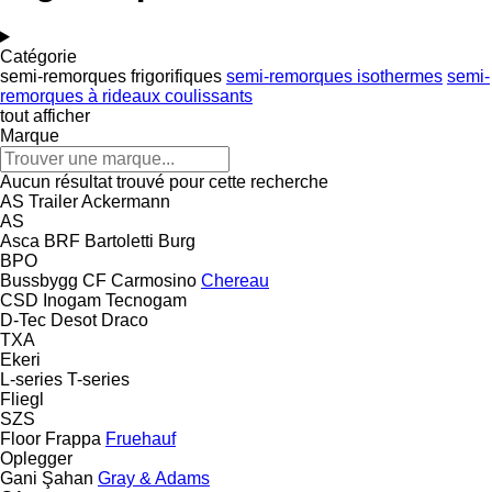
Catégorie
semi-remorques frigorifiques
semi-remorques isothermes
semi-
remorques à rideaux coulissants
tout afficher
Marque
Aucun résultat trouvé pour cette recherche
AS Trailer
Ackermann
AS
Asca
BRF
Bartoletti
Burg
BPO
Bussbygg
CF
Carmosino
Chereau
CSD
Inogam
Tecnogam
D-Tec
Desot
Draco
TXA
Ekeri
L-series
T-series
Fliegl
SZS
Floor
Frappa
Fruehauf
Oplegger
Gani Şahan
Gray & Adams