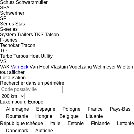
Schutz
Schwarzmüller
SPA
Schweriner
SF
Serrus
Stas
S-series
System Trailers
TKS
Talson
F-series
Tecnokar
Tracon
TO
Turbo
Turbos Hoet
Utility
VS
VAK
Van Eck
Van Hool
Vlastuin
Vogelzang
Wellmeyer
Wielton
tout afficher
Localisation
Rechercher dans un périmètre
Luxembourg
Europe
Allemagne
Espagne
Pologne
France
Pays-Bas
Roumanie
Hongrie
Belgique
Lituanie
République tchèque
Italie
Estonie
Finlande
Lettonie
Danemark
Autriche