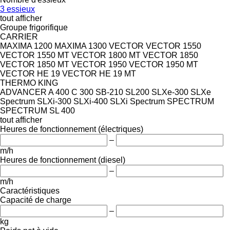
3 essieux
tout afficher
Groupe frigorifique
CARRIER
MAXIMA 1200
MAXIMA 1300
VECTOR
VECTOR 1550
VECTOR 1550 MT
VECTOR 1800 MT
VECTOR 1850
VECTOR 1850 MT
VECTOR 1950
VECTOR 1950 MT
VECTOR HE 19
VECTOR HE 19 MT
THERMO KING
ADVANCER A 400
C 300
SB-210
SL200
SLXe-300
SLXe
Spectrum
SLXi-300
SLXi-400
SLXi Spectrum
SPECTRUM
SPECTRUM SL 400
tout afficher
Heures de fonctionnement (électriques)
–
m/h
Heures de fonctionnement (diesel)
–
m/h
Caractéristiques
Capacité de charge
–
kg