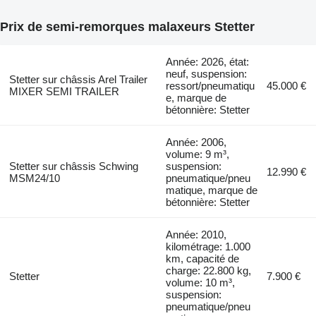
Prix de semi-remorques malaxeurs Stetter
Année: 2026, état:
neuf, suspension:
Stetter sur châssis Arel Trailer
ressort/pneumatiqu
45.000 €
MIXER SEMI TRAILER
e, marque de
bétonnière: Stetter
Année: 2006,
volume: 9 m³,
Stetter sur châssis Schwing
suspension:
12.990 €
MSM24/10
pneumatique/pneu
matique, marque de
bétonnière: Stetter
Année: 2010,
kilométrage: 1.000
km, capacité de
charge: 22.800 kg,
Stetter
7.900 €
volume: 10 m³,
suspension:
pneumatique/pneu