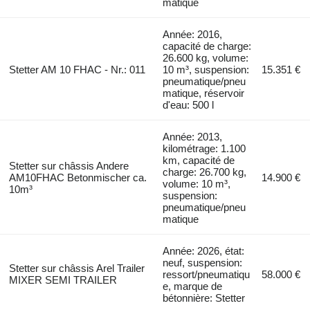
matique
Année: 2016,
capacité de charge:
26.600 kg, volume:
Stetter AM 10 FHAC - Nr.: 011
10 m³, suspension:
15.351 €
pneumatique/pneu
matique, réservoir
d'eau: 500 l
Année: 2013,
kilométrage: 1.100
km, capacité de
Stetter sur châssis Andere
charge: 26.700 kg,
AM10FHAC Betonmischer ca.
14.900 €
volume: 10 m³,
10m³
suspension:
pneumatique/pneu
matique
Année: 2026, état:
neuf, suspension:
Stetter sur châssis Arel Trailer
ressort/pneumatiqu
58.000 €
MIXER SEMI TRAILER
e, marque de
bétonnière: Stetter