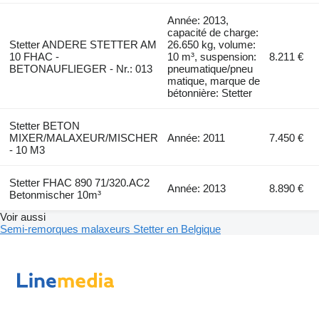
Année: 2013,
capacité de charge:
Stetter ANDERE STETTER AM
26.650 kg, volume:
10 FHAC -
10 m³, suspension:
8.211 €
BETONAUFLIEGER - Nr.: 013
pneumatique/pneu
matique, marque de
bétonnière: Stetter
Stetter BETON
MIXER/MALAXEUR/MISCHER
Année: 2011
7.450 €
- 10 M3
Stetter FHAC 890 71/320.AC2
Année: 2013
8.890 €
Betonmischer 10m³
Voir aussi
Semi-remorques malaxeurs Stetter en Belgique