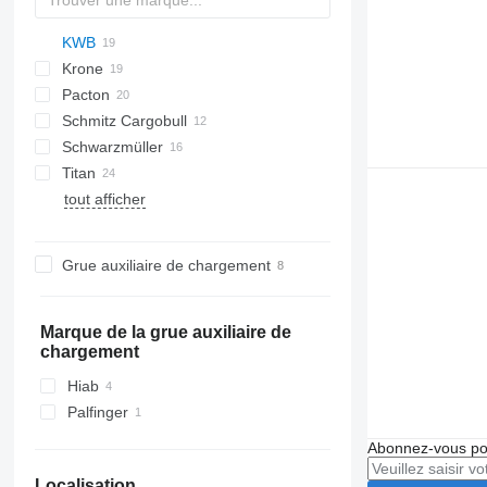
KWB
PS
2 series
TXA
SDS
FLO
DRO
Krone
SZS
D-series
SP
Pacton
SD
S 24
O-3
MPS
SPL
OVB
Schmitz Cargobull
SDP
SN
T-series
NV
Schwarzmüller
SZ
TPD
S-series
Titan
TXD
SCB
S1
tout afficher
SCS
SPA
VHLO
VO
NS
D-series
SPR
Grue auxiliaire de chargement
Marque de la grue auxiliaire de
chargement
Hiab
Palfinger
Abonnez-vous pou
Localisation