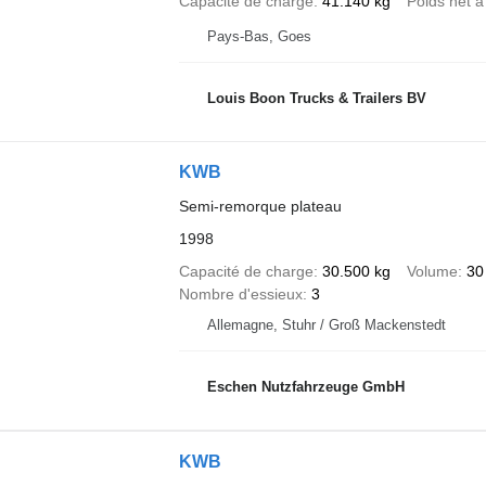
Capacité de charge
41.140 kg
Poids net à
Pays-Bas, Goes
Louis Boon Trucks & Trailers BV
KWB
Semi-remorque plateau
1998
Capacité de charge
30.500 kg
Volume
30
Nombre d'essieux
3
Allemagne, Stuhr / Groß Mackenstedt
Eschen Nutzfahrzeuge GmbH
KWB