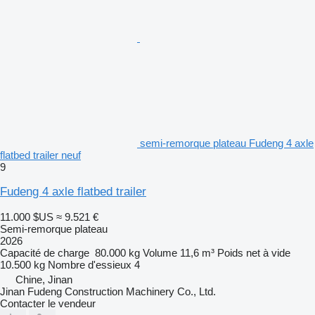
semi-remorque plateau Fudeng 4 axle
flatbed trailer neuf
9
Fudeng 4 axle flatbed trailer
11.000 $US
≈ 9.521 €
Semi-remorque plateau
2026
Capacité de charge
80.000 kg
Volume
11,6 m³
Poids net à vide
10.500 kg
Nombre d'essieux
4
Chine, Jinan
Jinan Fudeng Construction Machinery Co., Ltd.
Contacter le vendeur