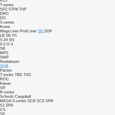
FLO
T-series
SPZ
STPA
THP
DRO
DO
S-series
Krone
Mega Liner
Profi Liner
SD
SDP
LB
SB
XS
S 24
SN
0-3
O-3
SR
MPS
SMR
Nooteboom
OVB
Pacton
T-series
TBD
TXD
ROC
Kaiser
SR
R-series
Schmitz Cargobull
MEGA
S-series
SCB
SCS
SPR
S1
SPA
CS
SP