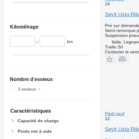
14
Seyit Usta Riba
Prix sur demand
Kilométrage
Semi-remorque p
Suspension
pneu
–
km
Italie, Legna
Trailix Srl
Contacter le ven
Nombre d'essieux
3 essieux
Caractéristiques
Piedi neuf
12
Capacité de charge
Seyit Usta Riba
Poids net à vide