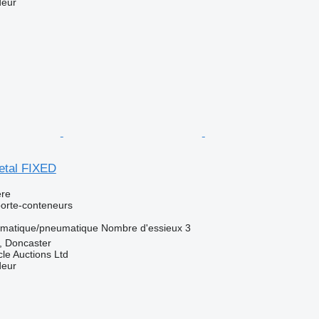
deur
etal FIXED
re
orte-conteneurs
matique/pneumatique
Nombre d'essieux
3
 Doncaster
le Auctions Ltd
deur