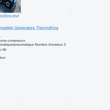
moKing neuf
lungabile Generatore ThermoKing
e
orte-conteneurs
matique/pneumatique
Nombre d'essieux
3
no MI
deur