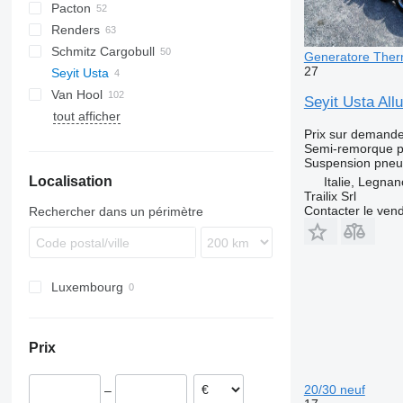
Pacton
4 series
FT
Sliding
OPL
SD
SC
S 24
0-2
G-series
SL
S-series
Renders
5 series
Stack
OPP
SDC
XS
SW
0-3
ET3
Schmitz Cargobull
O-3
T-series
Euro
Kaiser
Generatore Ther
27
Seyit Usta
TXC
ROC
S-series
SPA
CS
Van Hool
SCB
SP
Seyit Usta Al
tout afficher
SCF
A-series
LPRS
NS
38
Prix sur demand
SCS
ADR
Semi-remorque p
SGF
EX
Suspension
pneu
Localisation
Italie, Legna
Trailix Srl
Contacter le ven
Rechercher dans un périmètre
Luxembourg
Prix
20/30 neuf
–