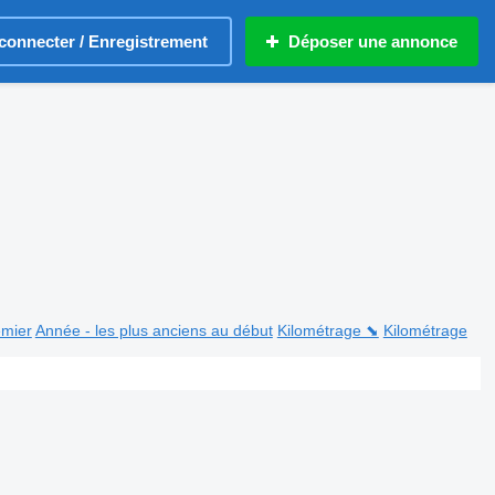
connecter / Enregistrement
Déposer une annonce
emier
Année - les plus anciens au début
Kilométrage ⬊
Kilométrage