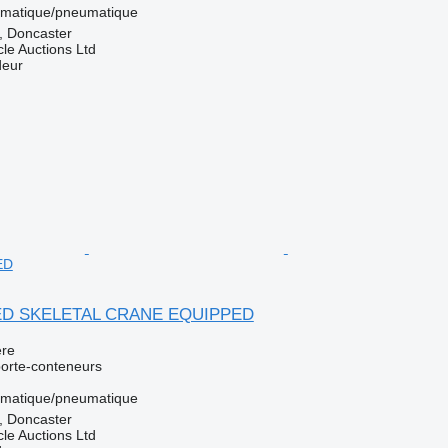
matique/pneumatique
 Doncaster
le Auctions Ltd
deur
ED
XED SKELETAL CRANE EQUIPPED
re
orte-conteneurs
matique/pneumatique
 Doncaster
le Auctions Ltd