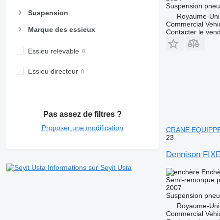
Suspension
pneu
Suspension
Royaume-Uni,
Commercial Vehic
Marque des essieux
Contacter le ven
Essieu relevable
Essieu directeur
Pas assez de filtres ?
Proposer une modification
CRANE EQUIPP
23
Dennison FI
Informations sur Seyit Usta
Enchè
Semi-remorque p
2007
Suspension
pneu
Royaume-Uni,
Commercial Vehic