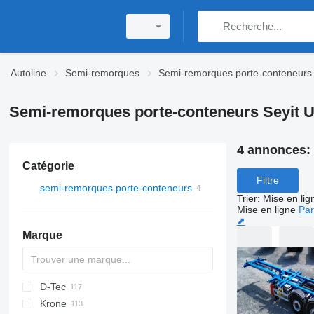
Autoline
Semi-remorques
Semi-remorques porte-conteneurs
Semi-remorques porte-conteneurs Seyit U
4 annonces:
Catégorie
Filtre
semi-remorques porte-conteneurs
Trier
:
Mise en lig
Mise en ligne
Par
⬈
Marque
D-Tec
2 series
ADR
CCS
Krone
3 series
BPO
CT
EF
ADR
SDS
T-series
SB