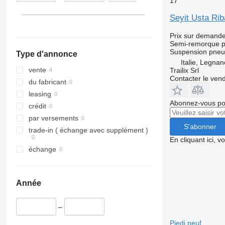
17
Seyit Usta Riba
Prix sur demand
Semi-remorque p
Suspension
pneu
Type d'annonce
Italie, Legna
vente
Trailix Srl
Contacter le ven
du fabricant
leasing
Abonnez-vous pou
crédit
par versements
S'abonner
trade-in ( échange avec supplément )
En cliquant ici, 
échange
Année
–
Piedi neuf