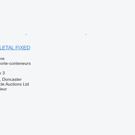
LETAL FIXED
re
orte-conteneurs
x
3
 Doncaster
le Auctions Ltd
deur