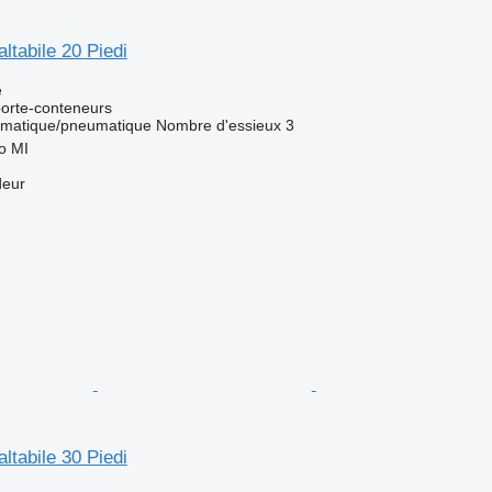
ltabile 20 Piedi
e
orte-conteneurs
matique/pneumatique
Nombre d'essieux
3
no MI
deur
ltabile 30 Piedi