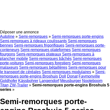
Déposer une annonce
Autoline
»
Semi-remorques
»
Semi-remorques porte-engins
Semi-remorques à rideaux coulissants
Semi-remorques
bennes
Semi-remorques frigorifiques
Semi-remorques porte-
conteneurs
Semi-remorques plateformes
Semi-remorques
fourgons
Semi-remorques plateaux
Semi-remorques à
plancher mobile
Semi-remorques bâchés
Semi-remorques
porte-voitures
Semi-remorques forestiers
Semi-remorques
malaxeurs
Semi-remorques bétaillères
Semi-remorques pour
le transport de céréales
Semi-remorques modulaires
»
Semi-
remorques porte-engins Broshuis
Doll
Donat
Faymonville
Goldhofer
Kässbohrer
Langendorf
Meusburger
Nooteboom
Titan
ZW-Trailer
»
Semi-remorques porte-engins Broshuis 5
series
»
Semi-remorques porte-