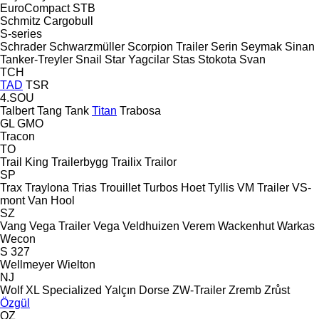
EuroCompact
STB
Schmitz Cargobull
S-series
Schrader
Schwarzmüller
Scorpion Trailer
Serin
Seymak
Sinan
Tanker-Treyler
Snail
Star Yagcilar
Stas
Stokota
Svan
TCH
TAD
TSR
4.SOU
Talbert
Tang
Tank
Titan
Trabosa
GL
GMO
Tracon
TO
Trail King
Trailerbygg
Trailix
Trailor
SP
Trax
Traylona
Trias
Trouillet
Turbos Hoet
Tyllis
VM Trailer
VS-
mont
Van Hool
SZ
Vang
Vega Trailer
Vega
Veldhuizen
Verem
Wackenhut
Warkas
Wecon
S 327
Wellmeyer
Wielton
NJ
Wolf
XL Specialized
Yalçın Dorse
ZW-Trailer
Zremb
Zrůst
Özgül
OZ