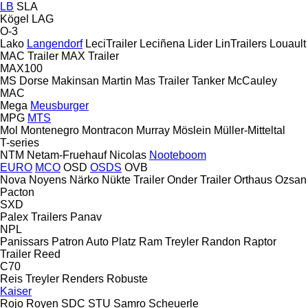
LB
SLA
Kögel
LAG
O-3
Lako
Langendorf
LeciTrailer
Leciñena
Lider
LinTrailers
Louault
MAC Trailer
MAX Trailer
MAX100
MS Dorse
Makinsan
Martin
Mas Trailer Tanker
McCauley
MAC
Mega
Meusburger
MPG
MTS
Mol
Montenegro
Montracon
Murray
Möslein
Müller-Mitteltal
T-series
NTM
Netam-Fruehauf
Nicolas
Nooteboom
EURO
MCO
OSD
OSDS
OVB
Nova
Noyens
Närko
Nükte Trailer
Onder Trailer
Orthaus
Ozsan
Pacton
SXD
Palex Trailers
Panav
NPL
Panissars
Patron Auto
Platz
Ram Treyler
Randon
Raptor
Trailer
Reed
C70
Reis Treyler
Renders
Robuste
Kaiser
Rojo
Royen
SDC
STU
Samro
Scheuerle