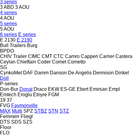
3 series
3 ABD
3 AOU
4 series
4 AOU
5 series
5 AOU
6 series
E series
E 2130
E 2190
Bull Trailers
Burg
BPDO
CHIV Trailer
CIMC
CMT
CTC
Camro
Capperi
Carrier
Castera
Ceylan
Chieftain
Coder
Comet
Cometto
SG
CynkoMet
DAF
Damm
Danson
De Angelis
Dennison
Dinkel
Doll
P-series
Don-Bur
Donat
Draco
EKW
ES-GE
Ebert
Emirsan
Empl
Emtech
Eroglu
Etnyre
FGM
19
37
FVG
Faymonville
MAX
Multi
SPZ
STBZ
STN
STZ
Femmerr
Fliegl
DTS
SDS
SZS
Floor
FLO