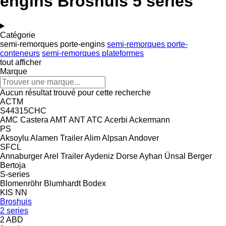
engins Broshuis 5 series
Catégorie
semi-remorques porte-engins
semi-remorques porte-
conteneurs
semi-remorques plateformes
tout afficher
Marque
Aucun résultat trouvé pour cette recherche
ACTM
S44315CHC
AMC Castera
AMT
ANT
ATC
Acerbi
Ackermann
PS
Aksoylu
Alamen Trailer
Alim
Alpsan
Andover
SFCL
Annaburger
Arel Trailer
Aydeniz Dorse
Ayhan Ünsal
Berger
Bertoja
S-series
Blomenröhr
Blumhardt
Bodex
KIS
NN
Broshuis
2 series
2 ABD