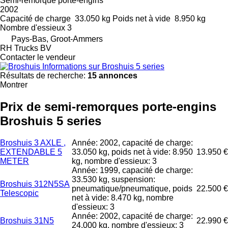
Semi-remorque porte-engins
2002
Capacité de charge
33.050 kg
Poids net à vide
8.950 kg
Nombre d'essieux
3
Pays-Bas, Groot-Ammers
RH Trucks BV
Contacter le vendeur
Informations sur Broshuis 5 series
Résultats de recherche:
15 annonces
Montrer
Prix de semi-remorques porte-engins
Broshuis 5 series
Broshuis 3 AXLE ,
Année: 2002, capacité de charge:
EXTENDABLE 5
33.050 kg, poids net à vide: 8.950
13.950 €
METER
kg, nombre d'essieux: 3
Année: 1999, capacité de charge:
33.530 kg, suspension:
Broshuis 312N5SA
pneumatique/pneumatique, poids
22.500 €
Telescopic
net à vide: 8.470 kg, nombre
d'essieux: 3
Année: 2002, capacité de charge:
Broshuis 31N5
22.990 €
24.000 kg, nombre d'essieux: 3