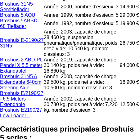
Broshuis 31N5
Année: 2000, nombre d'essieux: 3
14.900 €
Semitieflader
Broshuis 5 AOU
Année: 1999, nombre d'essieux: 5
29.000 €
Broshuis 5ABSD-
Année: 1992, nombre d'essieux: 5
19.900 €
68 Tieflader
Année: 2003, capacité de charge:
28.460 kg, suspension:
Broshuis E-2190/27
pneumatique/pneumatique, poids
26.750 €
31N5
net à vide: 10.540 kg, nombre
d'essieux: 3
Broshuis 2 ABD-PL
Année: 2019, capacité de charge:
Pendel X 5.5 meter
30.140 kg, poids net à vide:
94.000 €
Extandable!
16.860 kg
Broshuis 31N5 A
Année: 2008, capacité de charge:
Extendable 640cm
39.500 kg, poids net à vide:
16.900 €
Steering Axle
10.500 kg, nombre d'essieux: 3
Broshuis E/2190/27
- 6.5 Meters
Année: 2002, capacité de charge:
Extendable
30.780 kg, poids net à vide: 7.220
12.500 €
Broshuis E2190/27
kg, nombre d'essieux: 3
Low Loader –
Caractéristiques principales Broshuis
5 series :