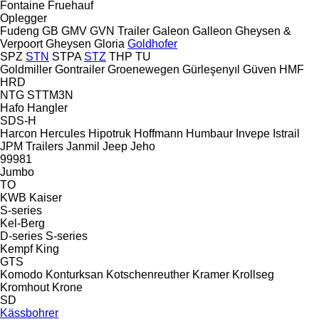
Fontaine
Fruehauf
Oplegger
Fudeng
GB
GMV
GVN Trailer
Galeon
Galleon
Gheysen &
Verpoort
Gheysen
Gloria
Goldhofer
SPZ
STN
STPA
STZ
THP
TU
Goldmiller
Gontrailer
Groenewegen
Gürleşenyıl
Güven
HMF
HRD
NTG
STTM3N
Hafo
Hangler
SDS-H
Harcon
Hercules
Hipotruk
Hoffmann
Humbaur
Invepe
Istrail
JPM Trailers
Janmil
Jeep
Jeho
99981
Jumbo
TO
KWB
Kaiser
S-series
Kel-Berg
D-series
S-series
Kempf
King
GTS
Komodo
Konturksan
Kotschenreuther
Kramer
Krollseg
Kromhout
Krone
SD
Kässbohrer