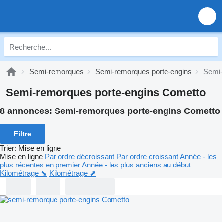
Semi-remorques
Semi-remorques porte-engins
Semi-
Semi-remorques porte-engins Cometto
8 annonces:
Semi-remorques porte-engins Cometto
Filtre
Trier
:
Mise en ligne
Mise en ligne
Par ordre décroissant
Par ordre croissant
Année - les
plus récentes en premier
Année - les plus anciens au début
Kilométrage ⬊
Kilométrage ⬈