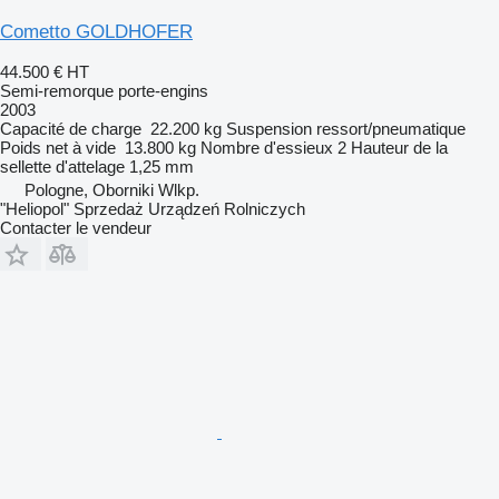
Cometto GOLDHOFER
44.500 €
HT
Semi-remorque porte-engins
2003
Capacité de charge
22.200 kg
Suspension
ressort/pneumatique
Poids net à vide
13.800 kg
Nombre d'essieux
2
Hauteur de la
sellette d'attelage
1,25 mm
Pologne, Oborniki Wlkp.
"Heliopol" Sprzedaż Urządzeń Rolniczych
Contacter le vendeur