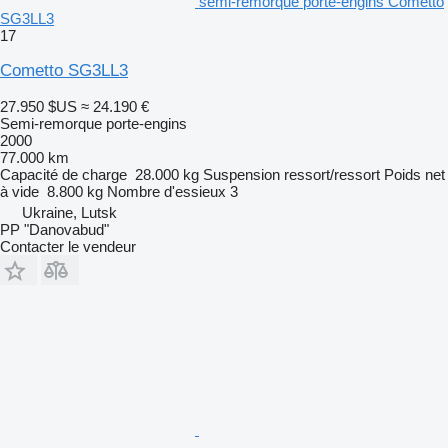
semi-remorque porte-engins Cometto
SG3LL3
17
Cometto SG3LL3
27.950 $US
≈ 24.190 €
Semi-remorque porte-engins
2000
77.000 km
Capacité de charge
28.000 kg
Suspension
ressort/ressort
Poids net
à vide
8.800 kg
Nombre d'essieux
3
Ukraine, Lutsk
PP "Danovabud"
Contacter le vendeur