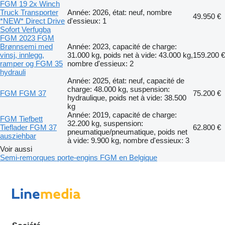
FGM 19 2x Winch
Truck Transporter
Année: 2026, état: neuf, nombre
49.950 €
*NEW* Direct Drive
d'essieux: 1
Sofort Verfugba
FGM 2023 FGM
Brønnsemi med
Année: 2023, capacité de charge:
vinsj, innlegg,
31.000 kg, poids net à vide: 43.000 kg,
159.200 €
ramper og FGM 35
nombre d'essieux: 2
hydrauli
Année: 2025, état: neuf, capacité de
charge: 48.000 kg, suspension:
FGM FGM 37
75.200 €
hydraulique, poids net à vide: 38.500
kg
Année: 2019, capacité de charge:
FGM Tiefbett
32.200 kg, suspension:
Tieflader FGM 37
62.800 €
pneumatique/pneumatique, poids net
ausziehbar
à vide: 9.900 kg, nombre d'essieux: 3
Voir aussi
Semi-remorques porte-engins FGM en Belgique