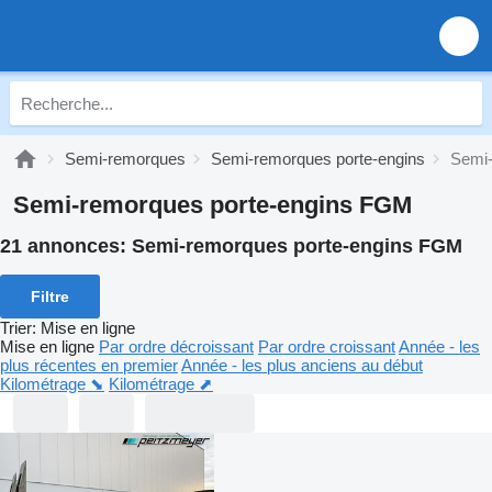
Semi-remorques
Semi-remorques porte-engins
Semi-
Semi-remorques porte-engins FGM
21 annonces:
Semi-remorques porte-engins FGM
Filtre
Trier
:
Mise en ligne
Mise en ligne
Par ordre décroissant
Par ordre croissant
Année - les
plus récentes en premier
Année - les plus anciens au début
Kilométrage ⬊
Kilométrage ⬈