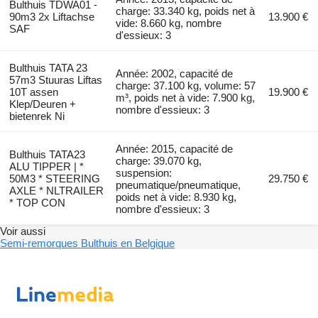
Bulthuis TDWA01 -
charge: 33.340 kg, poids net à
90m3 2x Liftachse
13.900 €
vide: 8.660 kg, nombre
SAF
d'essieux: 3
Bulthuis TATA 23
Année: 2002, capacité de
57m3 Stuuras Liftas
charge: 37.100 kg, volume: 57
10T assen
19.900 €
m³, poids net à vide: 7.900 kg,
Klep/Deuren +
nombre d'essieux: 3
bietenrek Ni
Année: 2015, capacité de
Bulthuis TATA23
charge: 39.070 kg,
ALU TIPPER | *
suspension:
50M3 * STEERING
29.750 €
pneumatique/pneumatique,
AXLE * NLTRAILER
poids net à vide: 8.930 kg,
* TOP CON
nombre d'essieux: 3
Voir aussi
Semi-remorques Bulthuis en Belgique