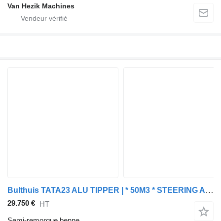
Van Hezik Machines
Bulthuis TATA23 ALU TIPPER | * 50M3 * STEERING AXLE * NLTRAILER * TOP CON
29.750 €
HT
Semi-remorque benne