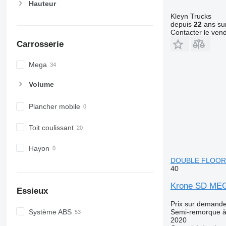
Hauteur
Kleyn Trucks
depuis
22
ans sur
Contacter le ven
Carrosserie
Mega
Volume
Plancher mobile
Toit coulissant
Hayon
DOUBLE FLOOR *
40
Krone SD ME
Essieux
Prix sur demand
Semi-remorque à 
Système ABS
2020