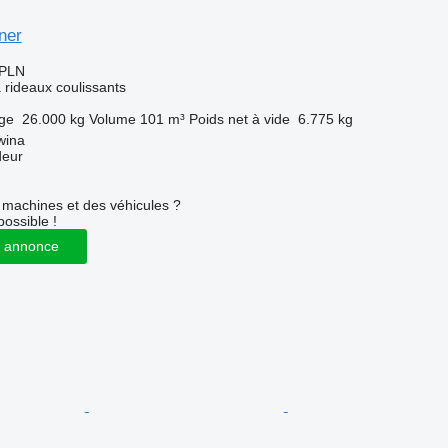
ner
 PLN
rideaux coulissants
rge
26.000 kg
Volume
101 m³
Poids net à vide
6.775 kg
wina
deur
machines et des véhicules ?
possible !
 annonce