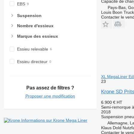
Capacité de cha
EBS
Pays-Bas, Go
Louis Boon Truck
Suspension
Contacter le ven
Nombre d'essieux
Marque des essieux
Essieu relevable
Essieu directeur
XL MegaLiner E
23
Pas assez de filtres ?
Krone SD Prit
Proposer une modification
6.900 €
HT
Semi-remorque à 
2018
Suspension
pneu
Informations sur Krone Mega Liner
Allemagne, L
Klaus Dold Nutz
Contacter le ven