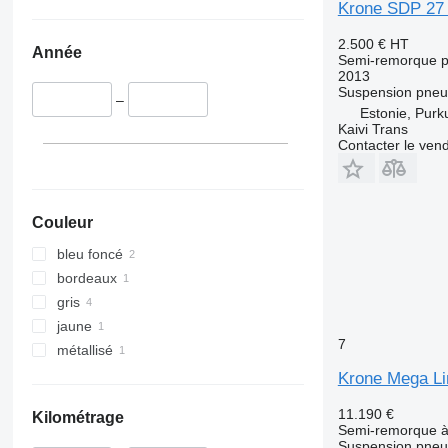
Krone SDP 2
2.500 €
HT
Année
Semi-remorque p
2013
Suspension
pneu
–
Estonie, Purk
Kaivi Trans
Contacter le ven
Couleur
bleu foncé
bordeaux
gris
jaune
7
métallisé
Krone Mega Li
11.190 €
Kilométrage
Semi-remorque à 
Suspension
pneu