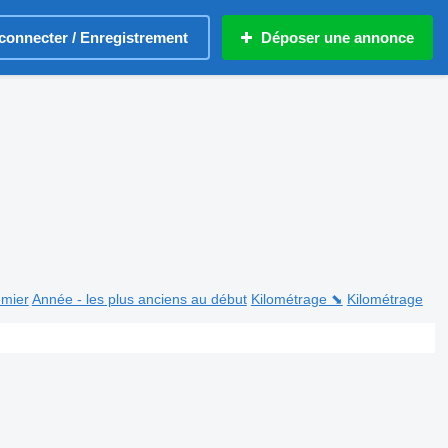
connecter / Enregistrement
Déposer une annonce
emier
Année - les plus anciens au début
Kilométrage ⬊
Kilométrage