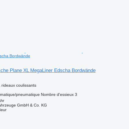
dscha Bordwände
sche Plane XL MegaLiner Edscha Bordwände
rideaux coulissants
matique/pneumatique
Nombre d'essieux
3
ahr
fahrzeuge GmbH & Co. KG
deur