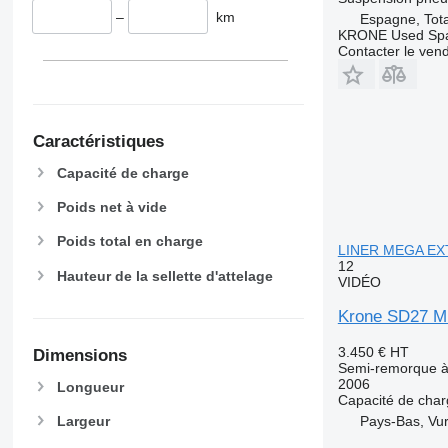
–
km
Espagne, Tot
KRONE Used Sp
Contacter le ven
Caractéristiques
Capacité de charge
Poids net à vide
Poids total en charge
LINER MEGA E
12
Hauteur de la sellette d'attelage
VIDÉO
Krone SD27 
3.450 €
HT
Dimensions
Semi-remorque à 
2006
Longueur
Capacité de cha
Pays-Bas, Vu
Largeur