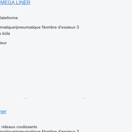
7 MEGA LINER
lateforme
matique/pneumatique
Nombre d'essieux
3
u küla
deur
ner
rideaux coulissants
matique/pneumatique
Nombre d'essieux
3