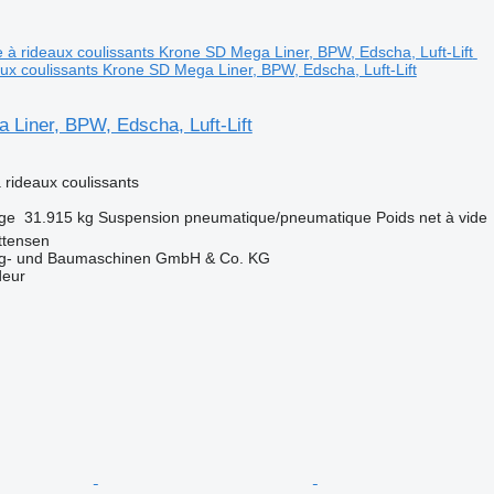
ux coulissants Krone SD Mega Liner, BPW, Edscha, Luft-Lift
 Liner, BPW, Edscha, Luft-Lift
rideaux coulissants
rge
31.915 kg
Suspension
pneumatique/pneumatique
Poids net à vide
ttensen
ug- und Baumaschinen GmbH & Co. KG
deur