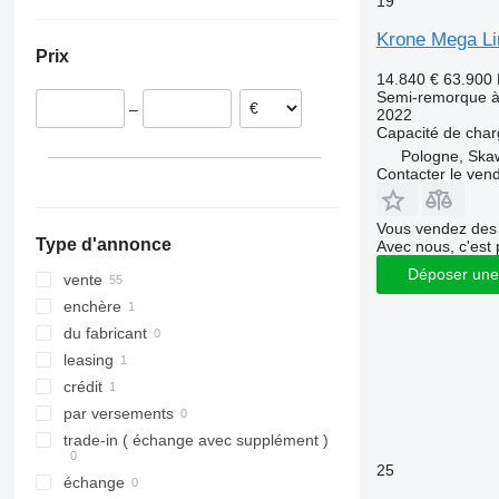
19
Allemagne
République tchèque
Krone Mega Li
Prix
Roumanie
14.840 €
63.900
Pologne
Semi-remorque à 
–
2022
Hongrie
Capacité de cha
Pays-Bas
Pologne, Ska
Espagne
Contacter le ven
Estonie
tout afficher
Vous vendez des 
Type d'annonce
Avec nous, c'est 
Déposer une
vente
enchère
du fabricant
leasing
crédit
par versements
trade-in ( échange avec supplément )
25
échange