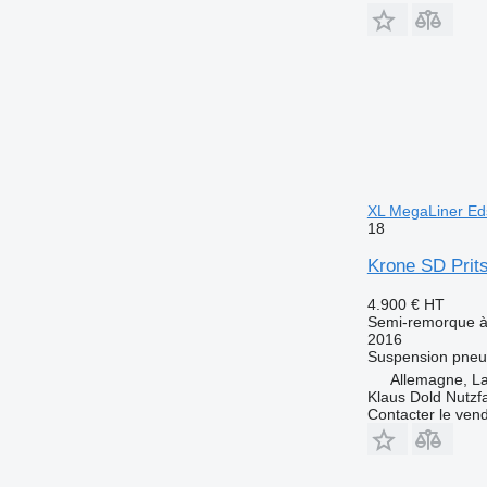
XL MegaLiner E
18
Krone SD Prit
4.900 €
HT
Semi-remorque à 
2016
Suspension
pneu
Allemagne, L
Klaus Dold Nutz
Contacter le ven