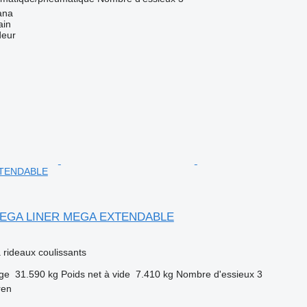
ana
ain
deur
XTENDABLE
MEGA LINER MEGA EXTENDABLE
rideaux coulissants
rge
31.590 kg
Poids net à vide
7.410 kg
Nombre d'essieux
3
ren